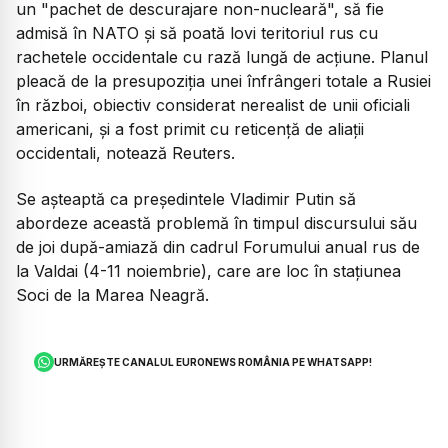
un "pachet de descurajare non-nucleară", să fie
admisă în NATO şi să poată lovi teritoriul rus cu
rachetele occidentale cu rază lungă de acţiune. Planul
pleacă de la presupoziţia unei înfrângeri totale a Rusiei
în război, obiectiv considerat nerealist de unii oficiali
americani, şi a fost primit cu reticenţă de aliaţii
occidentali, notează Reuters.
Se aşteaptă ca preşedintele Vladimir Putin să
abordeze această problemă în timpul discursului său
de joi după-amiază din cadrul Forumului anual rus de
la Valdai (4-11 noiembrie), care are loc în staţiunea
Soci de la Marea Neagră.
URMĂREȘTE CANALUL EURONEWS ROMÂNIA PE WHATSAPP!