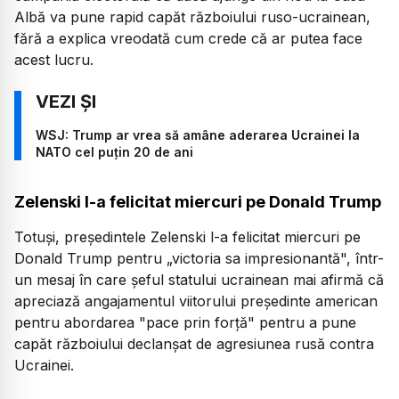
Albă va pune rapid capăt războiului ruso-ucrainean,
fără a explica vreodată cum crede că ar putea face
acest lucru.
WSJ: Trump ar vrea să amâne aderarea Ucrainei la
NATO cel puțin 20 de ani
Zelenski l-a felicitat miercuri pe Donald Trump
Totuşi, preşedintele Zelenski l-a felicitat miercuri pe
Donald Trump pentru „victoria sa impresionantă", într-
un mesaj în care şeful statului ucrainean mai afirmă că
apreciază angajamentul viitorului preşedinte american
pentru abordarea "pace prin forţă" pentru a pune
capăt războiului declanşat de agresiunea rusă contra
Ucrainei.