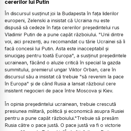
cererilor lui Putin
În discursul susţinut joi la Budapesta în faţa liderilor
europeni, Zelenski a insistat că Ucraina nu este
dispusă să cedeze în faţa cererilor preşedintelui rus
Vladimir Putin de a pune capăt războiului. "Unii dintre
voi, aici prezenţi, au recomandat cu tărie Ucrainei să îi
facă concesii lui Putin. Asta este inacceptabil şi
sinucigaş pentru toată Europa", a susţinut preşedintele
ucrainean, făcând o aluzie critică în special la gazda
summitului, premierul ungar Viktor Orban, care în
discursul său a insistat că trebuie "să revenim la pace
în Europa" şi de când Rusia a lansat războiul cere
insistent negocieri de pace între Moscova şi Kiev.
În opinia preşedintelui ucrainean, trebuie crescută
presiunea militară, politică şi economică asupra Rusiei
pentru a pune capăt războiului."Trebuie să presăm
Rusia către o pace justă. O pace justă va fi o victorie