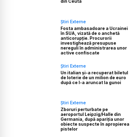
din Ceuta
Știri Externe
Fosta ambasadoare a Ucrainei
în SUA, vizată de o anchetă
anticorupție. Procurorii
investighează presupuse
nereguli în administrarea unor
active confiscate
Știri Externe
Un italian și-a recuperat biletul
de loterie de un milion de euro
după ce l-a aruncat la gunoi
Știri Externe
Zboruri perturbate pe
aeroportul Leipzig/Halle din
Germania, după apariția unor
obiecte suspecte în apropierea
pistelor