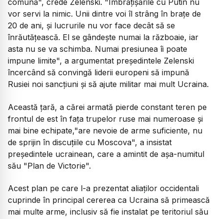
comună", crede Zelenski. "Îmbrăţişările cu Putin nu
vor servi la nimic. Unii dintre voi îl strâng în braţe de
20 de ani, şi lucrurile nu vor face decât să se
înrăutăţească. El se gândeşte numai la războaie, iar
asta nu se va schimba. Numai presiunea îi poate
impune limite", a argumentat preşedintele Zelenski
încercând să convingă liderii europeni să impună
Rusiei noi sancţiuni şi să ajute militar mai mult Ucraina.
Această ţară, a cărei armată pierde constant teren pe
frontul de est în faţa trupelor ruse mai numeroase şi
mai bine echipate,"are nevoie de arme suficiente, nu
de sprijin în discuţiile cu Moscova", a insistat
preşedintele ucrainean, care a amintit de aşa-numitul
său "Plan de Victorie".
Acest plan pe care l-a prezentat aliaţilor occidentali
cuprinde în principal cererea ca Ucraina să primească
mai multe arme, inclusiv să fie instalat pe teritoriul său