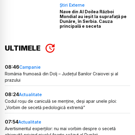
Știri Externe
Nave din Al Doilea Război
Mondial au ieșit la suprafață pe
Dunăre, în Serbia. Cauza
principală e seceta
ULTIMELE
08:46
Campanie
România frumoasă din Dolj – Județul Banilor Craiovei și al
prazului
08:24
Actualitate
Codul roșu de caniculă se menține, deși apar unele ploi:
„Vorbim de secetă pedologică extremă”
07:54
Actualitate
Avertismentul experților: nu mai vorbim despre o secetă
obișnuită privind nivelul foarte scăzut al Dunării