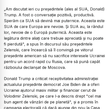
„Am discutat ieri cu preşedintele (ales al SUA, Donald)
Trump. A fost o conversaţie pozitivă, productivă.
Sperăm ca SUA să devină mai puternice. Aceasta este
SUA de care Europa are nevoie. Şi SUA au, la rândul
lor, nevoie de o Europă puternică. Aceasta este
legătura dintre aliaţi care trebuie apreciată şi nu poate
fi pierdută", a spus în discursul său preşedintele
Zelenski, care încearcă să îl convingă pe viitorul
preşedinte american să nu sacrifice interesele Ucrainei
pentru un acord rapid cu Rusia, care să pună capăt
războiului declanşat de Moscova.
Donald Trump a criticat receptivitatea administraţiei
actualului preşedinte democrat Joe Biden de a oferi
Ucrainei ajutorul masiv militar şi financiar cerut de
Volodimir Zelenski, pe care l-a descris drept "cel mai
bun agent de vânzări de pe planetă", şi a promis în
campania electorală că dacă ajunge din nou la Casa