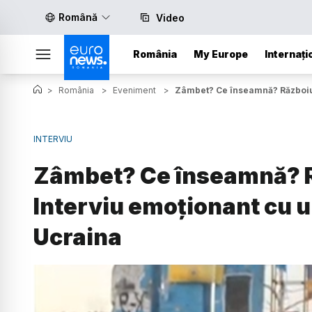
Română
Video
România
My Europe
Internați
>
România
>
Eveniment
>
Zâmbet? Ce înseamnă? Războiul 
INTERVIU
Zâmbet? Ce înseamnă? Ră
Interviu emoționant cu u
Ucraina