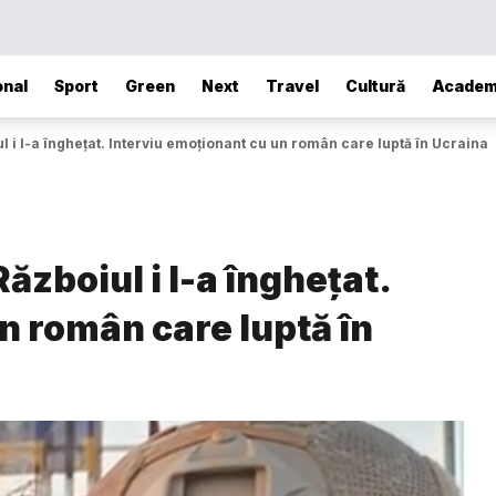
onal
Sport
Green
Next
Travel
Cultură
Academ
i l-a înghețat. Interviu emoționant cu un român care luptă în Ucraina
zboiul i l-a înghețat.
n român care luptă în