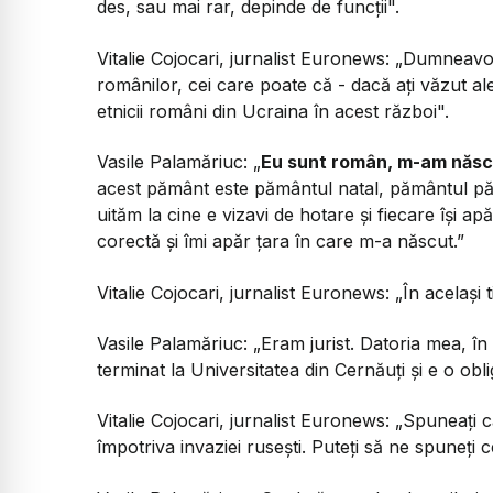
des, sau mai rar, depinde de funcții".
Vitalie Cojocari, jurnalist Euronews:
„Dumneavoas
românilor, cei care poate că - dacă ați văzut al
etnicii români din Ucraina în acest război".
Vasile Palamăriuc:
„
Eu sunt român, m-am născu
acest pământ este pământul natal, pământul pări
uităm la cine e vizavi de hotare și fiecare își 
corectă și îmi apăr țara în care m-a născut.”
Vitalie Cojocari, jurnalist Euronews:
„În același 
Vasile Palamăriuc:
„Eram jurist. Datoria mea, în 
terminat la Universitatea din Cernăuți și e o obli
Vitalie Cojocari, jurnalist Euronews:
„Spuneați că
împotriva invaziei rusești. Puteți să ne spuneți 