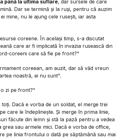
a până la ultima suflare
, dar sursele de care
mină. Dar se termină și la ruși, pentru că auzim
i mine, nu le ajung cele rusești, iar asta
resurse coreene. În același timp, s-a discutat
ană care ar fi implicată în invazia rusească din
nord-coreeni care să fie pe front?"
rmament coreean, am auzit, dar să văd vreun
partea noastră, ei nu sunt".
o zi pe front?"
u toți. Dacă e vorba de un soldat, el merge trei
 pe care le îndeplinește. Și merge în prima linie,
uri făcute din lemn și stă la pază pentru a vedea
ia grea sau armele mici. Dacă e vorba de office,
re pe linia frontului o dată pe săptămână sau mai