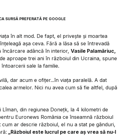
CA SURSĂ PREFERATĂ PE GOOGLE
viața în alt mod. De fapt, el privește și moartea
 înțeleagă așa ceva. Fără a lăsa să se întrevadă
ă încărcare adâncă în interior,
Vasile Palamăriuc,
de aproape trei ani în războiul din Ucraina, spune
toarcerii sale la familie.
vilă, dar acum e ofițer...în viața paralelă. A dat
 calea armelor. Nici nu avea cum să fie altfel, după
 Lîman, din regiunea Donețk, la 4 kilometri de
că pentru Euronews România ce înseamnă războiul
t cum ar descrie războiul, el nu a stat pe gânduri,
ră:
„Războiul este lucrul pe care aș vrea să nu-l