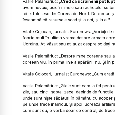
Vasile Palamăriuc:
„
Cred că ucrainenii pot lupt
avem nevoie, adică minele sau rachetele, se ter
că ei folosesc din Coreea de Nord. Deci aduc și e
înseamnă că resursele scad și la noi, și la ei."
Vitalie Cojocari, jurnalist Euronews:
„Vorbiți de 
foarte mult în ultima vreme despre armata coree
Ucraina. Ați văzut sau ați auzit despre soldați 
Vasile Palamăriuc:
„Despre mine coreene sau a
coreean viu, în prima linie a apărării, nu. Și în 
Vitalie Cojocari, jurnalist Euronews:
„Cum arată 
Vasile Palamăriuc:
„Zilele sunt cam la fel pentr
zile, sau cinci, șapte, zece, depinde de funcțiile
unde sunt niște săpături în pământ, cu acoperiș
pe unde trece inamicul. Și apoi lucrează artiler
cum sunt eu, e vorba doar de control, de trece