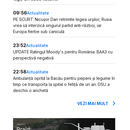
09:56
Actualitate
PE SCURT: Nicușor Dan retrimite legea urșilor, Rusia
vrea să interzică singurul partid anti-război, iar
Europa fierbe sub caniculă
23:52
Actualitate
UPDATE Ratingul Moody's pentru România: BAA3 cu
perspectivă negativă
22:58
Actualitate
Ambulanță oprită la Bacău pentru pepeni și legume în
timp ce transporta la spital o fetiță de un an. DSU a
deschis o anchetă
VEZI MAI MULT