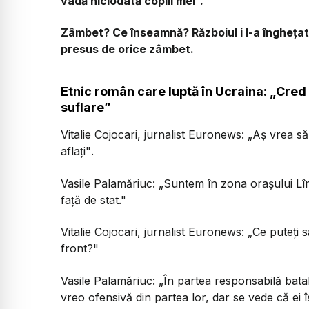
vadă niciodată copiii mei”.
Zâmbet? Ce înseamnă? Războiul i l-a înghețat
presus de orice zâmbet.
Etnic român care luptă în Ucraina: „Cred 
suflare”
Vitalie Cojocari, jurnalist Euronews:
„Aș vrea să
aflați"
.
Vasile Palamăriuc:
„Suntem în zona orașului Lîm
față de stat."
Vitalie Cojocari, jurnalist Euronews:
„Ce puteți 
front?"
Vasile Palamăriuc:
„În partea responsabilă bata
vreo ofensivă din partea lor, dar se vede că ei îș