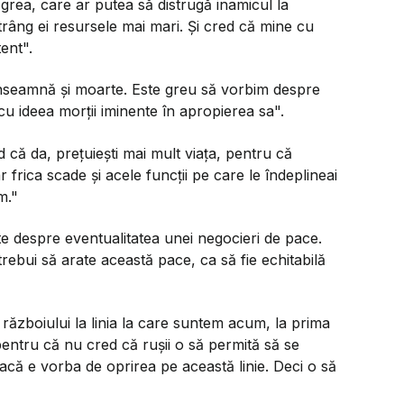
 grea, care ar putea să distrugă inamicul la
strâng ei resursele mai mari. Și cred că mine cu
ent".
nseamnă și moarte. Este greu să vorbim despre
cu ideea morții iminente în apropierea sa".
d că da, prețuiești mai mult viața, pentru că
 frica scade și acele funcții pe care le îndeplineai
m."
e despre eventualitatea unei negocieri de pace.
ebui să arate această pace, ca să fie echitabilă
războiului la linia la care suntem acum, la prima
pentru că nu cred că rușii o să permită să se
acă e vorba de oprirea pe această linie. Deci o să