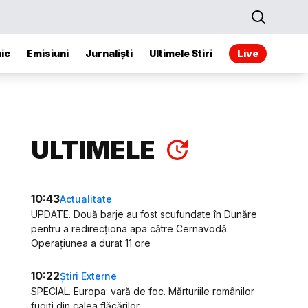
ic
Emisiuni
Jurnaliști
Ultimele Stiri
Live
ULTIMELE
10:43
Actualitate
UPDATE. Două barje au fost scufundate în Dunăre
pentru a redirecționa apa către Cernavodă.
Operațiunea a durat 11 ore
10:22
Știri Externe
SPECIAL. Europa: vară de foc. Mărturiile românilor
fugiți din calea flăcărilor