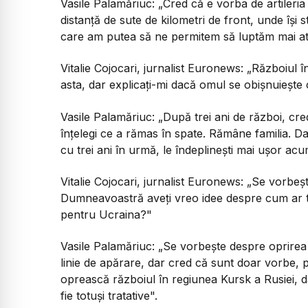
Vasile Palamăriuc:
„Cred că e vorba de artileria
distanță de sute de kilometri de front, unde își 
care am putea să ne permitem să luptăm mai at
Vitalie Cojocari, jurnalist Euronews:
„Războiul î
asta, dar explicați-mi dacă omul se obișnuiește 
Vasile Palamăriuc:
„După trei ani de război, cre
înțelegi ce a rămas în spate. Rămâne familia. Dar
cu trei ani în urmă, le îndeplinești mai ușor acu
Vitalie Cojocari, jurnalist Euronews:
„Se vorbeșt
Dumneavoastră aveți vreo idee despre cum ar tr
pentru Ucraina?"
Vasile Palamăriuc:
„Se vorbește despre oprirea 
linie de apărare, dar cred că sunt doar vorbe, 
oprească războiul în regiunea Kursk a Rusiei, d
fie totuși tratative".