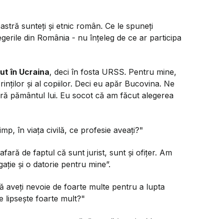
tră sunteți și etnic român. Ce le spuneți
egerile din România - nu înțeleg de ce ar participa
t în Ucraina
, deci în fosta URSS. Pentru mine,
nților și al copiilor. Deci eu apăr Bucovina. Ne
apără pământul lui. Eu socot că am făcut alegerea
timp, în viața civilă, ce profesie aveați?"
afară de faptul că sunt jurist, sunt și ofițer. Am
gație și o datorie pentru mine”.
 aveți nevoie de foarte multe pentru a lupta
ce lipsește foarte mult?"