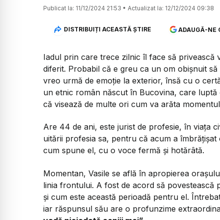
Publicat la:
11/12/2024 21:53
•
Actualizat la:
12/12/2024 09:38
DISTRIBUIȚI ACEASTĂ ȘTIRE
ADAUGĂ-NE 
Iadul prin care trece zilnic îl face să privească 
diferit. Probabil că e greu ca un om obișnuit să
vreo urmă de emoție la exterior, însă cu o cert
un etnic român născut în Bucovina, care luptă 
că visează de multe ori cum va arăta momentul în
Are 44 de ani, este jurist de profesie, în viața ci
uitării profesia sa, pentru că acum a îmbrățișat
cum spune el, cu o voce fermă și hotărâtă.
Momentan, Vasile se află în apropierea orașului
linia frontului. A fost de acord să povesteas
și cum este această perioadă pentru el.
Întreba
iar răspunsul său are o profunzime extraordina