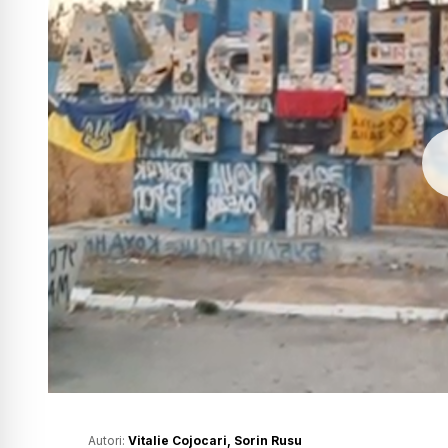
Autori:
Vitalie Cojocari
,
Sorin Rusu