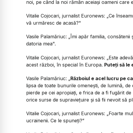
noi, pe când la noi rămân aceiași oameni care e
Vitalie Cojocari, jurnalist Euronews:
„Ce înseamn
vă urmăresc de acasă?"
Vasile Palamăriuc:
„Îmi apăr familia, consătenii
datoria mea".
Vitalie Cojocari, jurnalist Euronews:
„Este adevă
acest război, în special în Europa.
Puteți să le
Vasile Palamăriuc:
„
Războiul e acel lucru pe ca
lipsa de toate bunurile omenești, de lumină, de c
pierde pe cei apropiați, e frica de a fi fugărit d
orice surse de supraviețuire și să fii nevoit să p
Vitalie Cojocari, jurnalist Euronews:
„Foarte mul
ucrainenii. Ce le spuneți?”