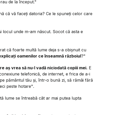
rau de la început."
ă că vă faceți datoria? Ce le spuneți celor care
 și locul unde m-am născut. Socot că asta e
rat că foarte multă lume deja s-a obișnuit cu
 explicați oamenilor ce înseamnă războiul
?"
re aș vrea să nu-l vadă niciodată copiii mei.
E
onexiune telefonică, de internet, e frica de a-i
e pe pământul tău și, într-o bună zi, să rămâi fără
leci peste hotare"
.
tă lume se întreabă cât ar mai putea lupta