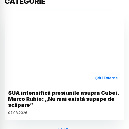
CATEGORIE
Știri Externe
SUA intensifică presiunile asupra Cubei.
Marco Rubio: „Nu mai există supape de
scăpare”
07
.
08
.
2026