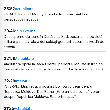
23:52
Actualitate
UPDATE Ratingul Moody's pentru România: BAA3 cu
perspectivă negativă
23:46
Știri Externe
Descoperire uluitoare în Dunăre, la Budapesta: o motocicletă
militară și rămășițele a doi soldați germani, scoase la iveală de
secetă
22:58
Actualitate
Ambulanță oprită la Bacău pentru pepeni și legume în timp ce
transporta la spital o fetiță de un an. DSU a deschis o anchetă
22:29
Interviu
INTERVIU. Etnicii ruși, o posibilă bombă cu ceas pentru
Republica Moldova. Dan Barna: „Este un lucru bun că vorbim
despre Republica Moldova. Este primul pas”
21:25
Actualitate