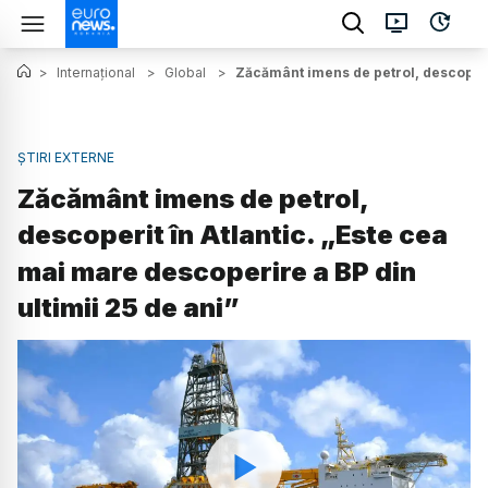
>
Internațional
>
Global
>
Zăcământ imens de petrol, descoperit
ȘTIRI EXTERNE
Zăcământ imens de petrol,
descoperit în Atlantic. „Este cea
mai mare descoperire a BP din
ultimii 25 de ani”