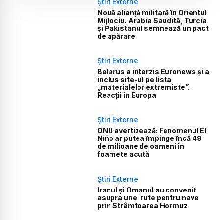
Știri Externe
Nouă alianță militară în Orientul
Mijlociu. Arabia Saudită, Turcia
și Pakistanul semnează un pact
de apărare
Știri Externe
Belarus a interzis Euronews și a
inclus site-ul pe lista
„materialelor extremiste”.
Reacții în Europa
Știri Externe
ONU avertizează: Fenomenul El
Niño ar putea împinge încă 49
de milioane de oameni în
foamete acută
Știri Externe
Iranul și Omanul au convenit
asupra unei rute pentru nave
prin Strâmtoarea Hormuz