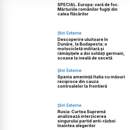
SPECIAL. Europa: vară de foc.
Mărturiile românilor fugiți din
calea flăcărilor
Știri Externe
Descoperire uluitoare în
Dunăre, la Budapesta: o
motocicletă militară și
rămășițele a doi soldați germani,
scoase la iveală de secetă
Știri Externe
Spania amenință Italia cu măsuri
reciproce din cauza
controalelor la frontieră
Știri Externe
Rusia: Curtea Supremă
analizează interzicerea
singurului partid anti-război
înaintea alegerilor