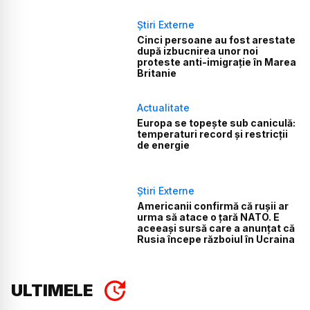
Știri Externe
Cinci persoane au fost arestate
după izbucnirea unor noi
proteste anti-imigrație în Marea
Britanie
Actualitate
Europa se topește sub caniculă:
temperaturi record și restricții
de energie
Știri Externe
Americanii confirmă că rușii ar
urma să atace o țară NATO. E
aceeași sursă care a anunțat că
Rusia începe războiul în Ucraina
ULTIMELE