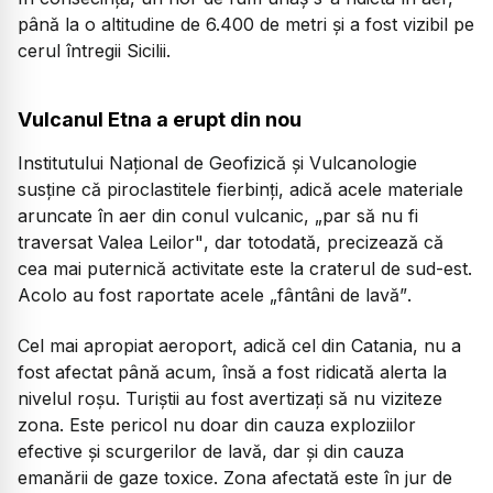
până la o altitudine de 6.400 de metri și a fost vizibil pe
cerul întregii Sicilii.
Vulcanul Etna a erupt din nou
Institutului Național de Geofizică și Vulcanologie
susține că piroclastitele fierbinți, adică acele materiale
aruncate în aer din conul vulcanic,
„par să nu fi
traversat Valea Leilor"
, dar totodată, precizează că
cea mai puternică activitate este la craterul de sud-est.
Acolo au fost raportate acele
„fântâni de lavă”
.
Cel mai apropiat aeroport, adică cel din Catania, nu a
fost afectat până acum, însă a fost ridicată alerta la
nivelul roșu. Turiștii au fost avertizați să nu viziteze
zona. Este pericol nu doar din cauza exploziilor
efective și scurgerilor de lavă, dar și din cauza
emanării de gaze toxice. Zona afectată este în jur de