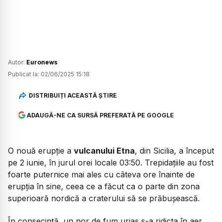
Autor:
Euronews
Publicat la:
02/06/2025 15:18
DISTRIBUIȚI ACEASTĂ ȘTIRE
ADAUGĂ-NE CA SURSĂ PREFERATĂ PE GOOGLE
O nouă erupție a
vulcanului Etna
, din Sicilia, a început
pe 2 iunie, în jurul orei locale 03:50. Trepidațiile au fost
foarte puternice mai ales cu câteva ore înainte de
erupția în sine, ceea ce a făcut ca o parte din zona
superioară nordică a craterului să se prăbușească.
În consecință, un nor de fum uriaș s-a ridicta în aer,