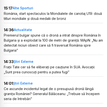
15:17
Alte Sporturi
România, start spectaculos la Mondialele de canotaj U19: două
titluri mondiale și două medalii de bronz
14:36
Actualitate
Premierul bulgar spune că o dronă a intrat dinspre România în
Bulgaria și a explodat la 100 de metri de graniță. MApN: „Nu am
detectat niciun obiect care să fi traversat România spre
Bulgaria”
14:33
Știri Externe
Frații Tate cer să fie eliberați pe cauțiune în SUA. Avocații:
„Sunt prea cunoscuți pentru a putea fugi”
14:01
Știri Externe
Ce ascunde incidentul legat de o presupusă dronă lângă
granița României? Generalul Bălăceanu: „Trebuie să începem
seria de întrebări”