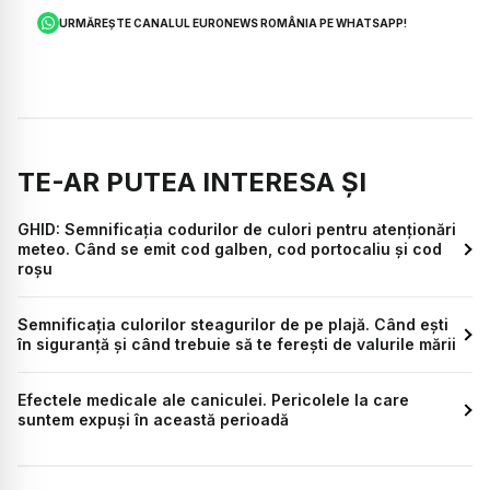
URMĂREȘTE CANALUL EURONEWS ROMÂNIA PE WHATSAPP!
TE-AR PUTEA INTERESA ȘI
GHID: Semnificația codurilor de culori pentru atenționări
meteo. Când se emit cod galben, cod portocaliu și cod
roșu
Semnificația culorilor steagurilor de pe plajă. Când ești
în siguranță și când trebuie să te ferești de valurile mării
Efectele medicale ale caniculei. Pericolele la care
suntem expuși în această perioadă