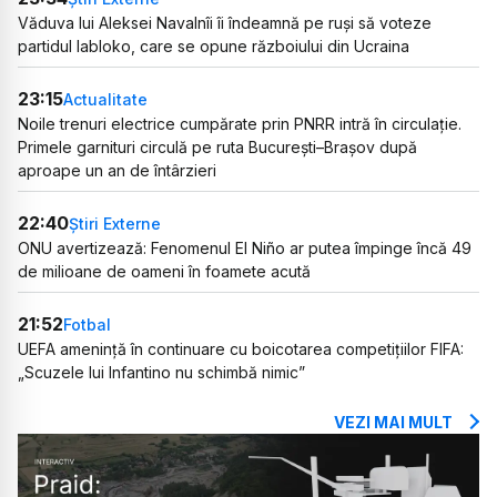
Văduva lui Aleksei Navalnîi îi îndeamnă pe ruși să voteze
partidul Iabloko, care se opune războiului din Ucraina
23:15
Actualitate
Noile trenuri electrice cumpărate prin PNRR intră în circulație.
Primele garnituri circulă pe ruta București–Brașov după
aproape un an de întârzieri
22:40
Știri Externe
ONU avertizează: Fenomenul El Niño ar putea împinge încă 49
de milioane de oameni în foamete acută
21:52
Fotbal
UEFA amenință în continuare cu boicotarea competițiilor FIFA:
„Scuzele lui Infantino nu schimbă nimic”
VEZI MAI MULT