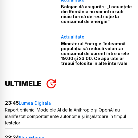
Bolojan dă asigurări: „Locuințele
din România nu vor intra sub
nicio formă de restricție la
consumul de energie”
Actualitate
Ministerul Energiei îndeamnă
populația să reducă voluntar
consumul de curent între orele
19:00 și 23:00. Ce aparate ar
trebui folosite în alte intervale
ULTIMELE
23:45
Lumea Digitală
Raport britanic: Modelele AI de la Anthropic și OpenAI au
manifestat comportamente autonome și înșelătoare în timpul
testelor
23:34
Știri Externe