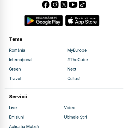
Teme
România
MyEurope
Internațional
#TheCube
Green
Next
Travel
Cultură
Servicii
Live
Video
Emisiuni
Ultimele Știri
Aplicația Mobilă