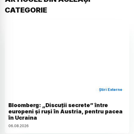
CATEGORIE
Știri Externe
Bloomberg: „Discuții secrete” între
europeni și ruși în Austria, pentru pacea
în Ucraina
06
.
08
.
2026