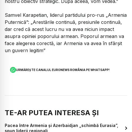
nostru obiectiv strategic. După aceea, vom vedea.”
Samvel Karapetian, liderul partidului pro-rus „Armenia
Puternică”:
„Arestările continuă, presiunile continuă,
dar cred că acest lucru nu va avea niciun impact
asupra opiniei poporului armean. Poporul armean va
face alegerea corectă, iar Armenia va avea în sfârșit
un guvern legitim”
URMĂREȘTE CANALUL EURONEWS ROMÂNIA PE WHATSAPP!
TE-AR PUTEA INTERESA ȘI
Pacea între Armenia și Azerbaidjan „schimbă Eurasia”,
spun liderii regionali