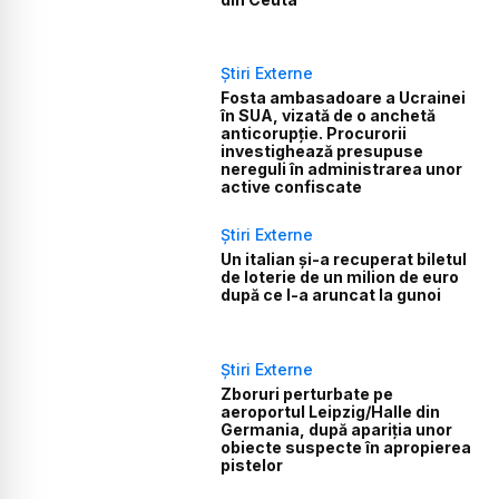
Știri Externe
Fosta ambasadoare a Ucrainei
în SUA, vizată de o anchetă
anticorupție. Procurorii
investighează presupuse
nereguli în administrarea unor
active confiscate
Știri Externe
Un italian și-a recuperat biletul
de loterie de un milion de euro
după ce l-a aruncat la gunoi
Știri Externe
Zboruri perturbate pe
aeroportul Leipzig/Halle din
Germania, după apariția unor
obiecte suspecte în apropierea
pistelor