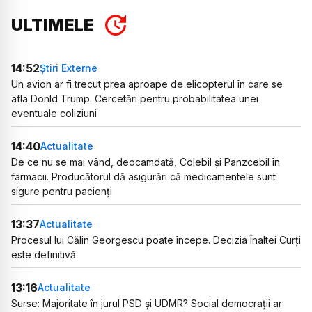
ULTIMELE
14:52
Știri Externe
Un avion ar fi trecut prea aproape de elicopterul în care se
afla Donld Trump. Cercetări pentru probabilitatea unei
eventuale coliziuni
14:40
Actualitate
De ce nu se mai vând, deocamdată, Colebil și Panzcebil în
farmacii. Producătorul dă asigurări că medicamentele sunt
sigure pentru pacienți
13:37
Actualitate
Procesul lui Călin Georgescu poate începe. Decizia Înaltei Curți
este definitivă
13:16
Actualitate
Surse: Majoritate în jurul PSD și UDMR? Social democrații ar