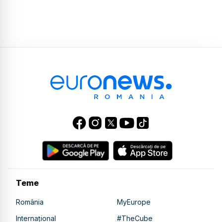
Teme
România
MyEurope
Internațional
#TheCube