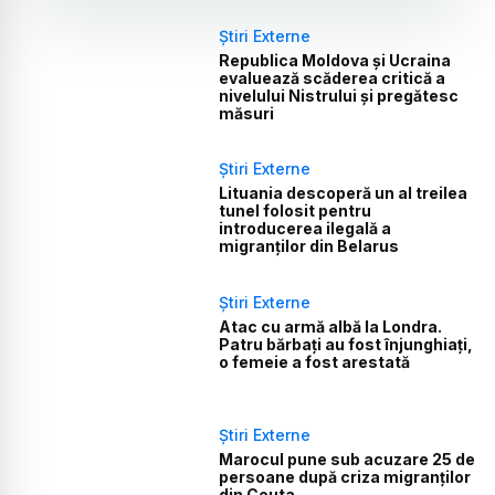
Știri Externe
Republica Moldova și Ucraina
evaluează scăderea critică a
nivelului Nistrului și pregătesc
măsuri
Știri Externe
Lituania descoperă un al treilea
tunel folosit pentru
introducerea ilegală a
migranților din Belarus
Știri Externe
Atac cu armă albă la Londra.
Patru bărbați au fost înjunghiați,
o femeie a fost arestată
Știri Externe
Marocul pune sub acuzare 25 de
persoane după criza migranților
din Ceuta