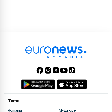
Teme
România
MyEurope