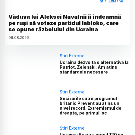
Știri Externe
Văduva lui Aleksei Navalnîi îi îndeamnă
pe ruși să voteze partidul Iabloko, care
se opune războiului din Ucraina
06
.
08
.
2026
Știri Externe
Ucraina dezvoltă o alternativă la
Patriot. Zelenski: Am atins
standardele necesare
Știri Externe
Sesizările către programul
britanic Prevent au atins un
nivel record. Extremismul de
dreapta, pe primul loc
Știri Externe
Ucraina: Rusia a primit 120 de