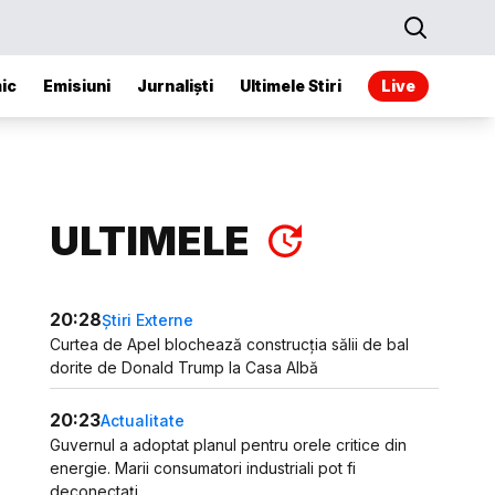
ic
Emisiuni
Jurnaliști
Ultimele Stiri
Live
ULTIMELE
20:28
Știri Externe
Curtea de Apel blochează construcția sălii de bal
dorite de Donald Trump la Casa Albă
20:23
Actualitate
Guvernul a adoptat planul pentru orele critice din
energie. Marii consumatori industriali pot fi
deconectați