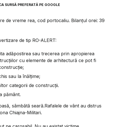
CA SURSĂ PREFERATĂ PE GOOGLE
e de vreme rea, cod portocaliu. Bilanțul orei: 39
avertizare de tip RO-ALERT:
ita adăpostirea sau trecerea prin apropierea
strucţiilor cu elemente de arhitectură ce pot fi
construcţie;
chis sau la înălţime;
ltor categorii de construcţii.
 la pământ.
ioasă, sâmbătă seară.Rafalele de vânt au distrus
na Chiajna-Militari.
t pe carosabil. Nu au existat victime.