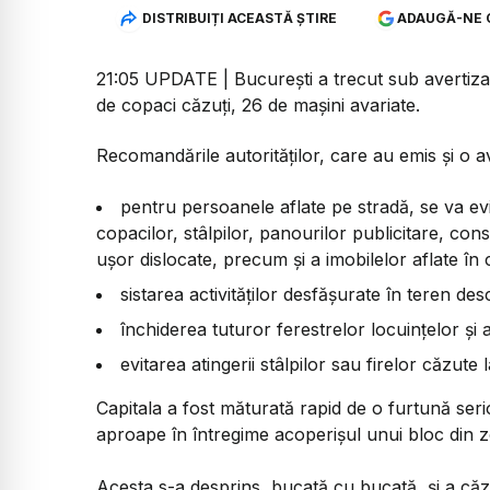
DISTRIBUIȚI ACEASTĂ ȘTIRE
ADAUGĂ-NE 
21:05 UPDATE | București a trecut sub avertizar
de copaci căzuți, 26 de mașini avariate.
Recomandările autorităților, care au emis și o 
pentru persoanele aflate pe stradă, se va ev
copacilor, stâlpilor, panourilor publicitare, con
uşor dislocate, precum şi a imobilelor aflate în 
sistarea activităţilor desfăşurate în teren des
închiderea tuturor ferestrelor locuinţelor şi a
evitarea atingerii stâlpilor sau firelor căzute
Capitala a fost măturată rapid de o furtună ser
aproape în întregime acoperișul unui bloc din zo
Acesta s-a desprins, bucată cu bucată, și a căzu