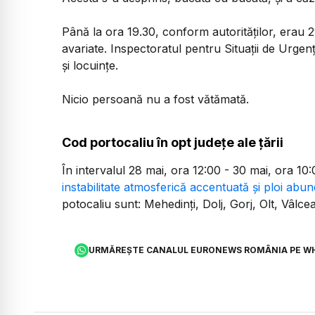
Până la ora 19.30, conform autorităților, erau 2
avariate. Inspectoratul pentru Situații de Urgenț
și locuințe.
Nicio persoană nu a fost vătămată.
Cod portocaliu în opt județe ale țării
În intervalul 28 mai, ora 12:00 - 30 mai, ora 10
instabilitate atmosferică accentuată şi ploi abu
potocaliu sunt: Mehedinți, Dolj, Gorj, Olt, Vâlc
URMĂREȘTE CANALUL EURONEWS ROMÂNIA PE W