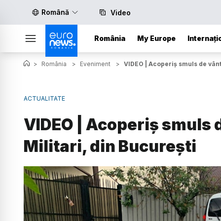
Română
Video
România
My Europe
Internați
>
România
>
Eveniment
>
VIDEO | Acoperiș smuls de vânt,
ACTUALITATE
VIDEO | Acoperiș smuls d
Militari, din București