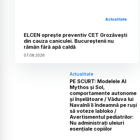
Actualitate
ELCEN oprește preventiv CET Grozăvești
din cauza caniculei. Bucureștenii nu
rămân fără apă caldă
07
.
08
.
2026
Actualitate
PE SCURT: Modelele AI
Mythos și Sol,
comportamente autonome
și înșelătoare / Văduva lui
Navalnîi îi îndeamnă pe ruși
să voteze Iabloko /
Avertismentul pediatrilor:
Nu administrați uleiuri
esențiale copiilor