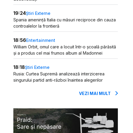
19:24
Știri Externe
Spania amenință Italia cu măsuri reciproce din cauza
controalelor la frontieră
18:56
Entertainment
William Orbit, omul care a locuit într-o școală părăsită
și a produs cel mai frumos album al Madonnei
18:18
Știri Externe
Rusia: Curtea Supremă analizează interzicerea
singurului partid anti-război înaintea alegerilor
VEZI MAI MULT