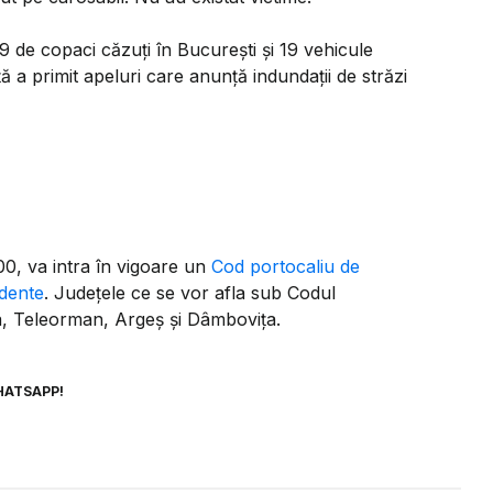
9 de copaci căzuți în București și 19 vehicule
ă a primit apeluri care anunță indundații de străzi
:00, va intra în vigoare un
Cod portocaliu de
ndente
. Judeţele ce se vor afla sub Codul
ea, Teleorman, Argeș și Dâmbovița.
HATSAPP!