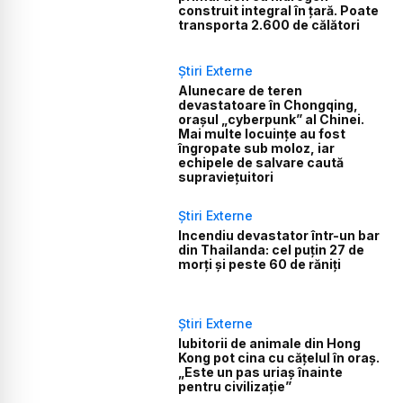
construit integral în țară. Poate
transporta 2.600 de călători
Știri Externe
Alunecare de teren
devastatoare în Chongqing,
orașul „cyberpunk” al Chinei.
Mai multe locuințe au fost
îngropate sub moloz, iar
echipele de salvare caută
supraviețuitori
Știri Externe
Incendiu devastator într-un bar
din Thailanda: cel puțin 27 de
morți și peste 60 de răniți
Știri Externe
Iubitorii de animale din Hong
Kong pot cina cu cățelul în oraș.
„Este un pas uriaș înainte
pentru civilizație”