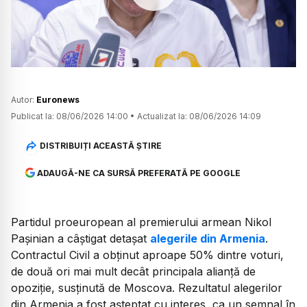
Watch
Autor:
Euronews
Publicat la:
08/06/2026 14:00
•
Actualizat la:
08/06/2026 14:09
DISTRIBUIȚI ACEASTĂ ȘTIRE
ADAUGĂ-NE CA SURSĂ PREFERATĂ PE GOOGLE
Partidul proeuropean al premierului armean Nikol
Pașinian a câștigat detașat
alegerile din Armenia
.
Contractul Civil a obținut aproape 50% dintre voturi,
de două ori mai mult decât principala alianță de
opoziție, susținută de Moscova. Rezultatul alegerilor
din Armenia a fost așteptat cu interes, ca un semnal în