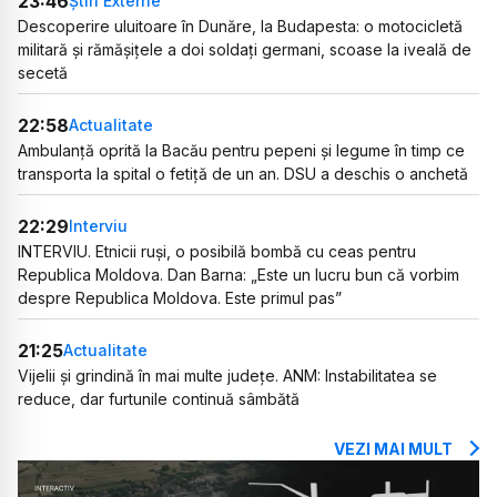
23:46
Știri Externe
Descoperire uluitoare în Dunăre, la Budapesta: o motocicletă
militară și rămășițele a doi soldați germani, scoase la iveală de
secetă
22:58
Actualitate
Ambulanță oprită la Bacău pentru pepeni și legume în timp ce
transporta la spital o fetiță de un an. DSU a deschis o anchetă
22:29
Interviu
INTERVIU. Etnicii ruși, o posibilă bombă cu ceas pentru
Republica Moldova. Dan Barna: „Este un lucru bun că vorbim
despre Republica Moldova. Este primul pas”
21:25
Actualitate
Vijelii și grindină în mai multe județe. ANM: Instabilitatea se
reduce, dar furtunile continuă sâmbătă
VEZI MAI MULT