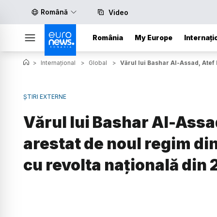
Română
Video
România
My Europe
Internați
>
Internațional
>
Global
>
Vărul lui Bashar Al-Assad, Atef 
ȘTIRI EXTERNE
Vărul lui Bashar Al-Assad
arestat de noul regim din
cu revolta națională din 