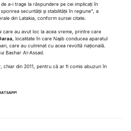
de a-i trage la răspundere pe cei implicați în
porirea securității și stabilității în regiune”
, a
erale din Latakia, conform sursei citate.
ni care au avut loc la acea vreme, printre care
 Daraa
, localitate în care Najib conducea aparatul
ari, care au culminat cu acea revoltă națională.
lui Bashar Al-Assad.
r, chiar din 2011, pentru că ar fi comis abuzuri în
HATSAPP!