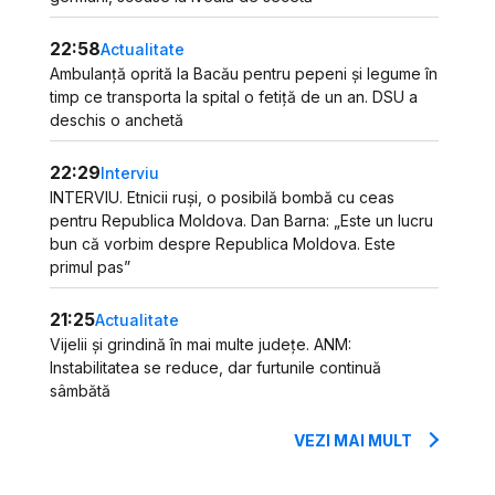
22:58
Actualitate
Ambulanță oprită la Bacău pentru pepeni și legume în
timp ce transporta la spital o fetiță de un an. DSU a
deschis o anchetă
22:29
Interviu
INTERVIU. Etnicii ruși, o posibilă bombă cu ceas
pentru Republica Moldova. Dan Barna: „Este un lucru
bun că vorbim despre Republica Moldova. Este
primul pas”
21:25
Actualitate
Vijelii și grindină în mai multe județe. ANM:
Instabilitatea se reduce, dar furtunile continuă
sâmbătă
VEZI MAI MULT