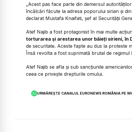
„Acest pas face parte din demersul autorităților 
încălcări făcute la adresa poporului sirian și din s
declarat Mustafa Knaifati, șef al Securității Gen
Atef Najib a fost protagonist în mai multe acțiu
torturarea și arestarea unor băieți sirieni, în
de securitate. Aceste fapte au dus la proteste m
Însă revolta a fost suprimată brutal de regimul 
Atef Najib se afla și sub sancțiunile americanilo
ceea ce privește drepturile omului.
URMĂREȘTE CANALUL EURONEWS ROMÂNIA PE W