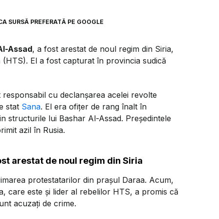
CA SURSĂ PREFERATĂ PE GOOGLE
Al-Assad
, a fost arestat de noul regim din Siria,
 (HTS). El a fost capturat în provincia sudică
rt responsabil cu declanșarea acelei revolte
e stat
Sana
. El era ofițer de rang înalt în
in structurile lui Bashar Al-Assad. Președintele
imit azil în Rusia.
ost arestat de noul regim din Siria
rimarea protestatarilor din prașul Daraa. Acum,
, care este și lider al rebelilor HTS, a promis că
sunt acuzați de crime.