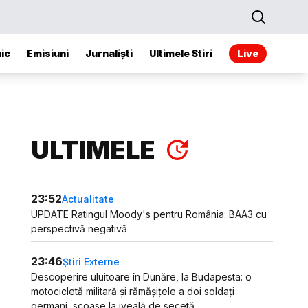
ic
Emisiuni
Jurnaliști
Ultimele Stiri
Live
ULTIMELE
23:52
Actualitate
UPDATE Ratingul Moody's pentru România: BAA3 cu
perspectivă negativă
23:46
Știri Externe
Descoperire uluitoare în Dunăre, la Budapesta: o
motocicletă militară și rămășițele a doi soldați
germani, scoase la iveală de secetă