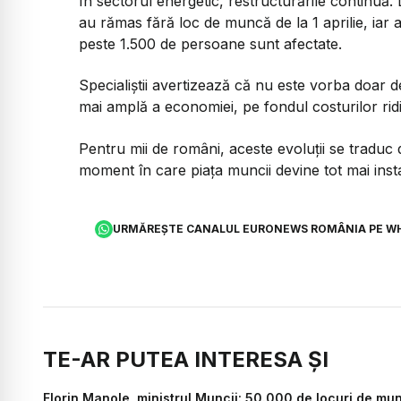
În sectorul energetic, restructurările continuă.
au rămas fără loc de muncă de la 1 aprilie, iar a
peste 1.500 de persoane sunt afectate.
Specialiștii avertizează că nu este vorba doar 
mai amplă a economiei, pe fondul costurilor ridica
Pentru mii de români, aceste evoluții se traduc d
moment în care piața muncii devine tot mai insta
URMĂREȘTE CANALUL EURONEWS ROMÂNIA PE W
TE-AR PUTEA INTERESA ȘI
Florin Manole, ministrul Muncii: 50.000 de locuri de mun