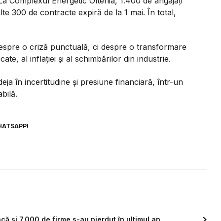
 La Complexul Energetic Oltenia, 1.400 de angajați
lte 300 de contracte expiră de la 1 mai. În total,
despre o criză punctuală, ci despre o transformare
te, al inflației și al schimbărilor din industrie.
eja în incertitudine și presiune financiară, într-un
bilă.
HATSAPP!
că și 7.000 de firme s-au pierdut în ultimul an