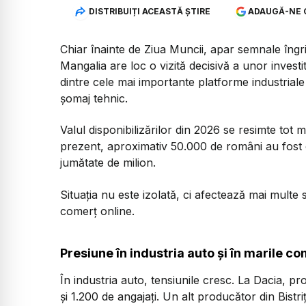
DISTRIBUIȚI ACEASTĂ ȘTIRE
ADAUGĂ-NE 
Chiar înainte de Ziua Muncii, apar semnale îngr
Mangalia are loc o vizită decisivă a unor investit
dintre cele mai importante platforme industriale
șomaj tehnic.
Valul disponibilizărilor din 2026 se resimte tot m
prezent, aproximativ 50.000 de români au fost 
jumătate de milion.
Situația nu este izolată, ci afectează mai multe s
comerț online.
Presiune în industria auto și în marile c
În industria auto, tensiunile cresc. La Dacia, p
și 1.200 de angajați. Un alt producător din Bist