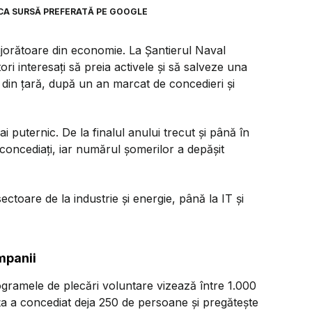
CA SURSĂ PREFERATĂ PE GOOGLE
ijorătoare din economie. La Șantierul Naval
ori interesați să preia activele și să salveze una
 din țară, după un an marcat de concedieri și
ai puternic. De la finalul anului trecut și până în
concediați, iar numărul șomerilor a depășit
ectoare de la industrie și energie, până la IT și
ompanii
rogramele de plecări voluntare vizează între 1.000
rița a concediat deja 250 de persoane și pregătește