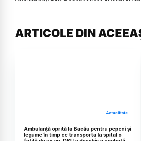
ARTICOLE DIN ACEEA
Actualitate
Ambulanță oprită la Bacău pentru pepeni și
legume în timp ce transporta la spital o
fetiță de un an. DSU a deschis o anchetă