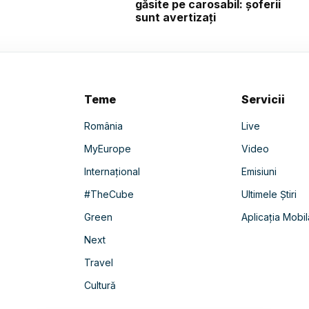
găsite pe carosabil: șoferii
sunt avertizați
Teme
Servicii
România
Live
MyEurope
Video
Internațional
Emisiuni
#TheCube
Ultimele Știri
Green
Aplicația Mobil
Next
Travel
Cultură