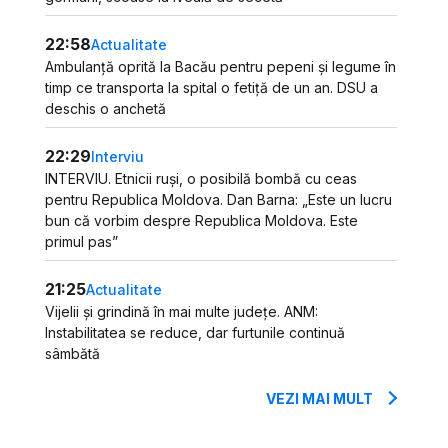
22:58
Actualitate
Ambulanță oprită la Bacău pentru pepeni și legume în
timp ce transporta la spital o fetiță de un an. DSU a
deschis o anchetă
22:29
Interviu
INTERVIU. Etnicii ruși, o posibilă bombă cu ceas
pentru Republica Moldova. Dan Barna: „Este un lucru
bun că vorbim despre Republica Moldova. Este
primul pas”
21:25
Actualitate
Vijelii și grindină în mai multe județe. ANM:
Instabilitatea se reduce, dar furtunile continuă
sâmbătă
VEZI MAI MULT