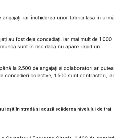
 angajați, iar închiderea unor fabrici lasă în urmă
ți au fost deja concediați, iar mai mult de 1.000
 de muncă sunt în risc dacă nu apare rapid un
ână la 2.500 de angajați și colaboratori ar putea
 de concedieri colective, 1.500 sunt contractori, iar
au ieșit în stradă și acuză scăderea nivelului de trai