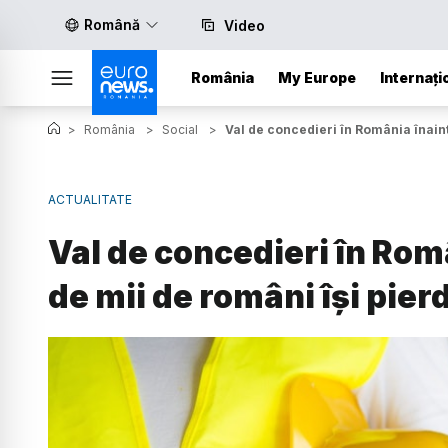
Română
Video
România
My Europe
Internați
>
România
>
Social
>
Val de concedieri în România înaint
ACTUALITATE
Val de concedieri în Româ
de mii de români își pierd