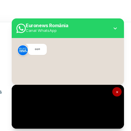
Euronews România
Canal WhatsApp
Utile
Despre Euronews
Declarație accesibilitate
Politica Cookie
Politica de confidențialitate
×
ă
Formular de contact
Transparență în utilizarea AI
Gestionați preferințele