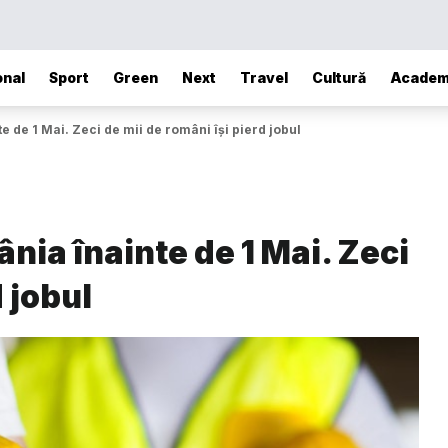
onal
Sport
Green
Next
Travel
Cultură
Academ
e de 1 Mai. Zeci de mii de români își pierd jobul
nia înainte de 1 Mai. Zeci
 jobul