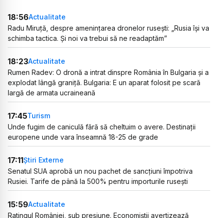
18:56
Actualitate
Radu Miruță, despre amenințarea dronelor rusești: „Rusia își va
schimba tactica. Și noi va trebui să ne readaptăm”
18:23
Actualitate
Rumen Radev: O dronă a intrat dinspre România în Bulgaria și a
explodat lângă graniță. Bulgaria: E un aparat folosit pe scară
largă de armata ucraineană
17:45
Turism
Unde fugim de caniculă fără să cheltuim o avere. Destinații
europene unde vara înseamnă 18-25 de grade
17:11
Știri Externe
Senatul SUA aprobă un nou pachet de sancțiuni împotriva
Rusiei. Tarife de până la 500% pentru importurile rusești
15:59
Actualitate
Ratingul României, sub presiune. Economiștii avertizează