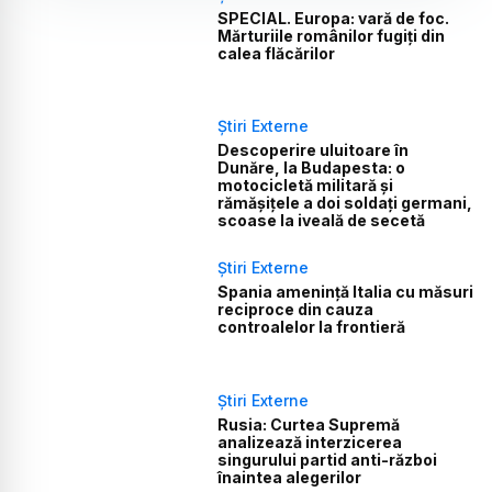
SPECIAL. Europa: vară de foc.
Mărturiile românilor fugiți din
calea flăcărilor
Știri Externe
Descoperire uluitoare în
Dunăre, la Budapesta: o
motocicletă militară și
rămășițele a doi soldați germani,
scoase la iveală de secetă
Știri Externe
Spania amenință Italia cu măsuri
reciproce din cauza
controalelor la frontieră
Știri Externe
Rusia: Curtea Supremă
analizează interzicerea
singurului partid anti-război
înaintea alegerilor