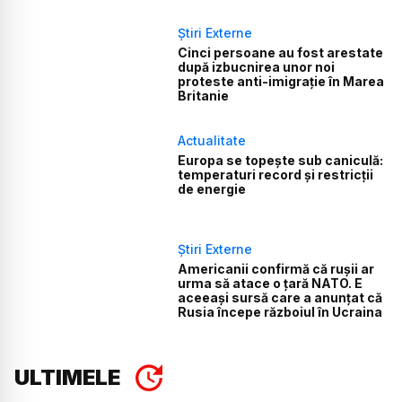
Știri Externe
Cinci persoane au fost arestate
după izbucnirea unor noi
proteste anti-imigrație în Marea
Britanie
Actualitate
Europa se topește sub caniculă:
temperaturi record și restricții
de energie
Știri Externe
Americanii confirmă că rușii ar
urma să atace o țară NATO. E
aceeași sursă care a anunțat că
Rusia începe războiul în Ucraina
ULTIMELE