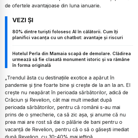
de ofertele avantajoase din luna ianuarie.
80% dintre turiști folosesc AI în călătorii. Cum îți
planifici vacanța cu un chatbot: avantaje și riscuri
Hotelul Perla din Mamaia scapă de demolare. Clădirea
urmează să fie clasată monument istoric și va rămâne
în forma originală
„
Trendul ăsta cu destinațiile exotice a apărut în
pandemie și ține foarte bine și crește de la an la an. El
crește nu neapărat în perioada sărbătorilor, adică de
Crăciun și Revelion, cât mai mult imediat după
perioada sărbătorilor, pentru că românii s-au mai
prins de o șmecherie, ca să zic așa, și anume că nu
prea mai are rost să dai o pălărie de bani pentru o
vacanță de Revelion, pentru că o să o găsești imediat
după Revelion, cu 30-40% mai ieftină.