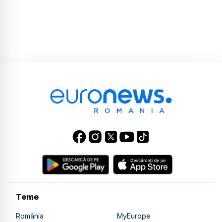
Teme
România
MyEurope