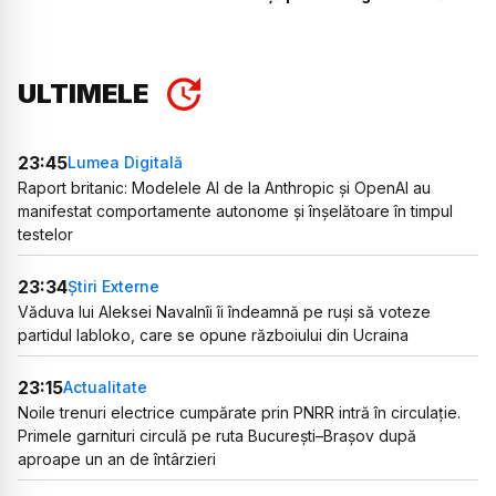
ULTIMELE
23:45
Lumea Digitală
Raport britanic: Modelele AI de la Anthropic și OpenAI au
manifestat comportamente autonome și înșelătoare în timpul
testelor
23:34
Știri Externe
Văduva lui Aleksei Navalnîi îi îndeamnă pe ruși să voteze
partidul Iabloko, care se opune războiului din Ucraina
23:15
Actualitate
Noile trenuri electrice cumpărate prin PNRR intră în circulație.
Primele garnituri circulă pe ruta București–Brașov după
aproape un an de întârzieri