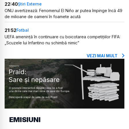
22:40
Știri Externe
ONU avertizează: Fenomenul El Niño ar putea împinge încă 49
de milioane de oameni în foamete acută
21:52
Fotbal
UEFA amenință în continuare cu boicotarea competițiilor FIFA:
„Scuzele lui Infantino nu schimbă nimic”
VEZI MAI MULT
EMISIUNI