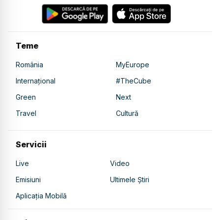
Teme
România
MyEurope
Internațional
#TheCube
Green
Next
Travel
Cultură
Servicii
Live
Video
Emisiuni
Ultimele Știri
Aplicația Mobilă