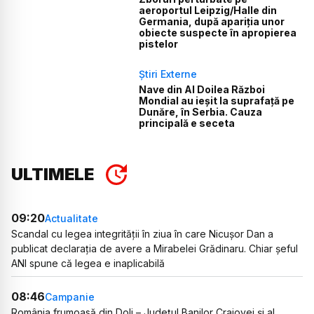
aeroportul Leipzig/Halle din
Germania, după apariția unor
obiecte suspecte în apropierea
pistelor
Știri Externe
Nave din Al Doilea Război
Mondial au ieșit la suprafață pe
Dunăre, în Serbia. Cauza
principală e seceta
ULTIMELE
09:20
Actualitate
Scandal cu legea integrității în ziua în care Nicușor Dan a
publicat declarația de avere a Mirabelei Grădinaru. Chiar șeful
ANI spune că legea e inaplicabilă
08:46
Campanie
România frumoasă din Dolj – Județul Banilor Craiovei și al