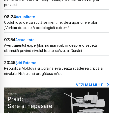
prazului
08:24
Actualitate
Codul roșu de caniculă se menține, deși apar unele ploi:
„Vorbim de secetă pedologică extremă”
07:54
Actualitate
Avertismentul experților: nu mai vorbim despre o secetă
obișnuită privind nivelul foarte scăzut al Dunării
23:45
Știri Externe
Republica Moldova și Ucraina evaluează scăderea critică a
nivelului Nistrului și pregătesc măsuri
VEZI MAI MULT