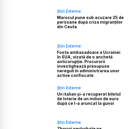
Știri Externe
Marocul pune sub acuzare 25 de
persoane după criza migranților
din Ceuta
Știri Externe
Fosta ambasadoare a Ucrainei
în SUA, vizată de o anchetă
anticorupție. Procurorii
investighează presupuse
nereguli în administrarea unor
active confiscate
Știri Externe
Un italian și-a recuperat biletul
de loterie de un milion de euro
după ce l-a aruncat la gunoi
Știri Externe
Zboruri perturbate pe