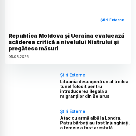
Știri Externe
Republica Moldova și Ucraina evaluează
scăderea critică a nivelului Nistrului și
pregătesc măsuri
05
.
08
.
2026
Știri Externe
Lituania descoperă un al treilea
tunel folosit pentru
introducerea ilegală a
migranților din Belarus
Știri Externe
Atac cu armă albă la Londra.
Patru bărbați au fost înjunghiați,
o femeie a fost arestată