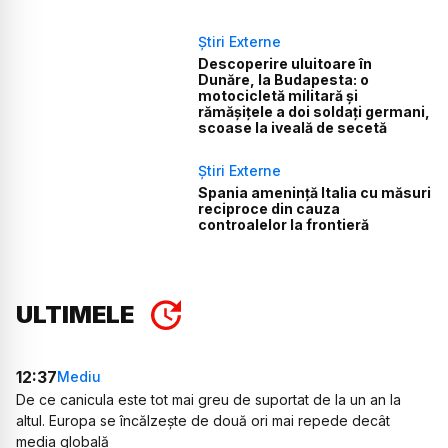
Știri Externe
Descoperire uluitoare în
Dunăre, la Budapesta: o
motocicletă militară și
rămășițele a doi soldați germani,
scoase la iveală de secetă
Știri Externe
Spania amenință Italia cu măsuri
reciproce din cauza
controalelor la frontieră
ULTIMELE
12:37
Mediu
De ce canicula este tot mai greu de suportat de la un an la
altul. Europa se încălzește de două ori mai repede decât
media globală