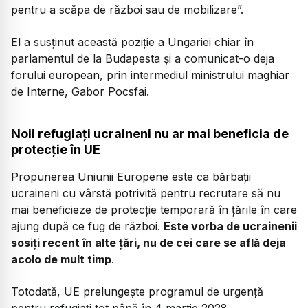
pentru a scăpa de război sau de mobilizare”.
El a susținut această poziție a Ungariei chiar în
parlamentul de la Budapesta și a comunicat-o deja
forului european, prin intermediul ministrului maghiar
de Interne, Gabor Pocsfai.
Noii refugiați ucraineni nu ar mai beneficia de
protecție în UE
Propunerea Uniunii Europene este ca bărbații
ucraineni cu vârstă potrivită pentru recrutare să nu
mai beneficieze de protecție temporară în țările în care
ajung după ce fug de război.
Este vorba de ucrainenii
sosiți recent în alte țări, nu de cei care se află deja
acolo de mult timp
.
Totodată, UE prelungește programul de urgență
pentru refugiați tot până în 4 martie 2028.