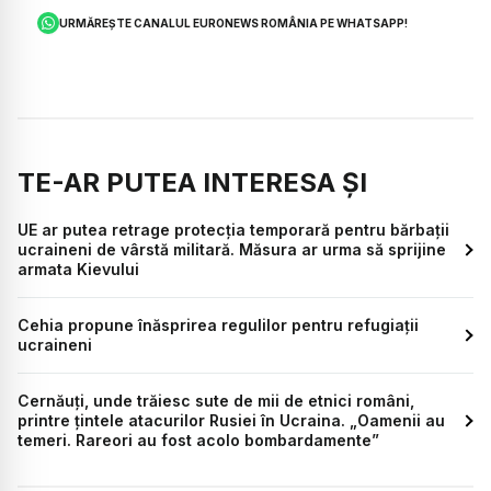
URMĂREȘTE CANALUL EURONEWS ROMÂNIA PE WHATSAPP!
TE-AR PUTEA INTERESA ȘI
UE ar putea retrage protecția temporară pentru bărbații
ucraineni de vârstă militară. Măsura ar urma să sprijine
armata Kievului
Cehia propune înăsprirea regulilor pentru refugiații
ucraineni
Cernăuți, unde trăiesc sute de mii de etnici români,
printre țintele atacurilor Rusiei în Ucraina. „Oamenii au
temeri. Rareori au fost acolo bombardamente”