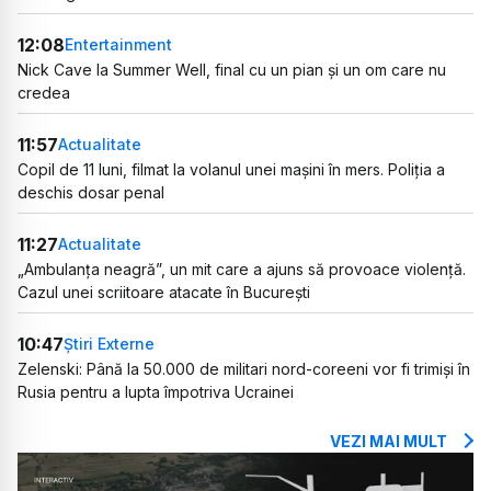
12:08
Entertainment
Nick Cave la Summer Well, final cu un pian și un om care nu
credea
11:57
Actualitate
Copil de 11 luni, filmat la volanul unei mașini în mers. Poliția a
deschis dosar penal
11:27
Actualitate
„Ambulanța neagră”, un mit care a ajuns să provoace violență.
Cazul unei scriitoare atacate în București
10:47
Știri Externe
Zelenski: Până la 50.000 de militari nord-coreeni vor fi trimiși în
Rusia pentru a lupta împotriva Ucrainei
VEZI MAI MULT