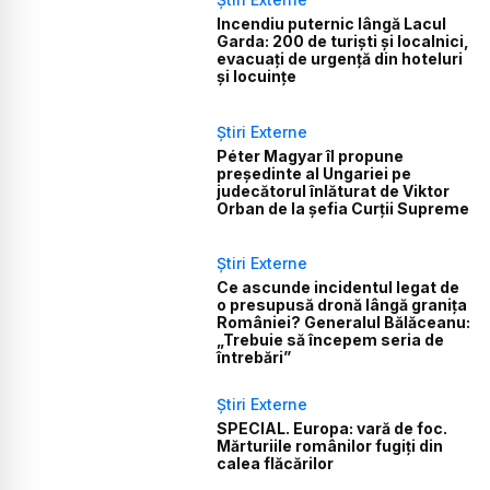
Incendiu puternic lângă Lacul
Garda: 200 de turiști și localnici,
evacuați de urgență din hoteluri
și locuințe
Știri Externe
Péter Magyar îl propune
președinte al Ungariei pe
judecătorul înlăturat de Viktor
Orban de la șefia Curții Supreme
Știri Externe
Ce ascunde incidentul legat de
o presupusă dronă lângă granița
României? Generalul Bălăceanu:
„Trebuie să începem seria de
întrebări”
Știri Externe
SPECIAL. Europa: vară de foc.
Mărturiile românilor fugiți din
calea flăcărilor