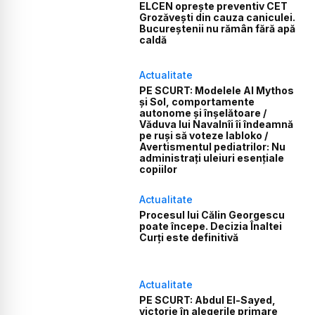
ELCEN oprește preventiv CET
Grozăvești din cauza caniculei.
Bucureștenii nu rămân fără apă
caldă
Actualitate
PE SCURT: Modelele AI Mythos
și Sol, comportamente
autonome și înșelătoare /
Văduva lui Navalnîi îi îndeamnă
pe ruși să voteze Iabloko /
Avertismentul pediatrilor: Nu
administrați uleiuri esențiale
copiilor
Actualitate
Procesul lui Călin Georgescu
poate începe. Decizia Înaltei
Curți este definitivă
Actualitate
PE SCURT: Abdul El-Sayed,
victorie în alegerile primare