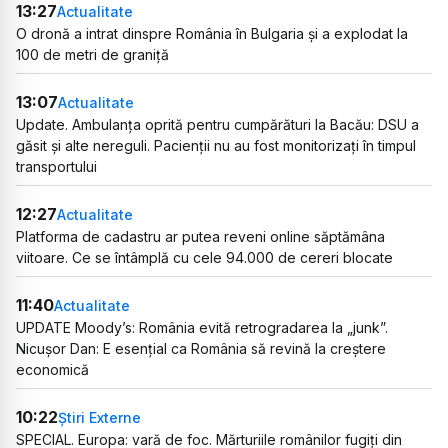
13:27
Actualitate
O dronă a intrat dinspre România în Bulgaria și a explodat la
100 de metri de graniță
13:07
Actualitate
Update. Ambulanța oprită pentru cumpărături la Bacău: DSU a
găsit și alte nereguli. Pacienții nu au fost monitorizați în timpul
transportului
12:27
Actualitate
Platforma de cadastru ar putea reveni online săptămâna
viitoare. Ce se întâmplă cu cele 94.000 de cereri blocate
11:40
Actualitate
UPDATE Moody’s: România evită retrogradarea la „junk”.
Nicușor Dan: E esențial ca România să revină la creștere
economică
10:22
Știri Externe
SPECIAL. Europa: vară de foc. Mărturiile românilor fugiți din