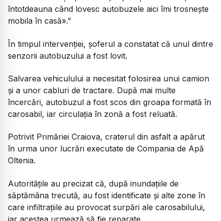
întotdeauna când lovesc autobuzele aici îmi trosnește
mobila în casă».”
În timpul intervenției, șoferul a constatat că unul dintre
senzorii autobuzului a fost lovit.
Salvarea vehiculului a necesitat folosirea unui camion
și a unor cabluri de tractare. După mai multe
încercări, autobuzul a fost scos din groapa formată în
carosabil, iar circulația în zonă a fost reluată.
Potrivit Primăriei Craiova, craterul din asfalt a apărut
în urma unor lucrări executate de Compania de Apă
Oltenia.
Autoritățile au precizat că, după inundațiile de
săptămâna trecută, au fost identificate și alte zone în
care infiltrațiile au provocat surpări ale carosabilului,
iar acestea urmează să fie reparate.