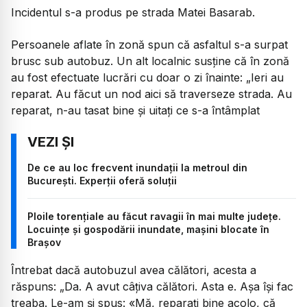
Incidentul s-a produs pe strada Matei Basarab.
Persoanele aflate în zonă spun că asfaltul s-a surpat
brusc sub autobuz. Un alt localnic susține că în zonă
au fost efectuate lucrări cu doar o zi înainte: „Ieri au
reparat. Au făcut un nod aici să traverseze strada. Au
reparat, n-au tasat bine și uitați ce s-a întâmplat
De ce au loc frecvent inundații la metroul din
București. Experții oferă soluții
Ploile torențiale au făcut ravagii în mai multe județe.
Locuințe și gospodării inundate, mașini blocate în
Brașov
Întrebat dacă autobuzul avea călători, acesta a
răspuns: „Da. A avut câțiva călători. Asta e. Așa își fac
treaba. Le-am și spus: «Mă, reparați bine acolo, că