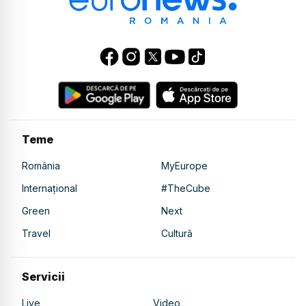
Teme
România
MyEurope
Internațional
#TheCube
Green
Next
Travel
Cultură
Servicii
Live
Video