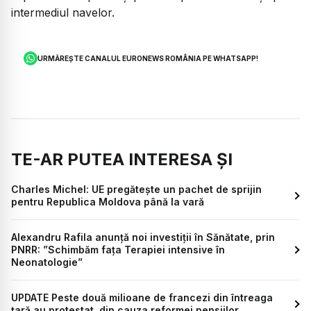
intermediul navelor.
URMĂREȘTE CANALUL EURONEWS ROMÂNIA PE WHATSAPP!
TE-AR PUTEA INTERESA ȘI
Charles Michel: UE pregăteşte un pachet de sprijin
pentru Republica Moldova până la vară
Alexandru Rafila anunță noi investiții în Sănătate, prin
PNRR: ”Schimbăm faţa Terapiei intensive în
Neonatologie”
UPDATE Peste două milioane de francezi din întreaga
țară au protestat, din cauza reformei pensiilor