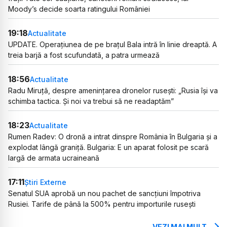
Moody’s decide soarta ratingului României
19:18
Actualitate
UPDATE. Operațiunea de pe brațul Bala intră în linie dreaptă. A
treia barjă a fost scufundată, a patra urmează
18:56
Actualitate
Radu Miruță, despre amenințarea dronelor rusești: „Rusia își va
schimba tactica. Și noi va trebui să ne readaptăm”
18:23
Actualitate
Rumen Radev: O dronă a intrat dinspre România în Bulgaria și a
explodat lângă graniță. Bulgaria: E un aparat folosit pe scară
largă de armata ucraineană
17:11
Știri Externe
Senatul SUA aprobă un nou pachet de sancțiuni împotriva
Rusiei. Tarife de până la 500% pentru importurile rusești
VEZI MAI MULT