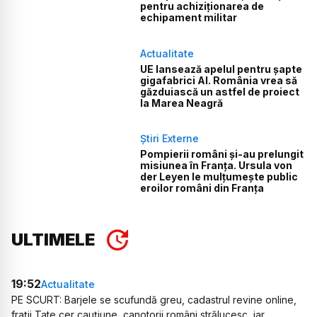
pentru achiziționarea de
echipament militar
Actualitate
UE lansează apelul pentru șapte
gigafabrici AI. România vrea să
găzduiască un astfel de proiect
la Marea Neagră
Știri Externe
Pompierii români și-au prelungit
misiunea în Franța. Ursula von
der Leyen le mulțumește public
eroilor români din Franța
ULTIMELE
19:52
Actualitate
PE SCURT: Barjele se scufundă greu, cadastrul revine online,
frații Tate cer cauțiune, canotorii români strălucesc, iar