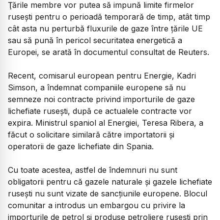
Ţările membre vor putea să impună limite firmelor
ruseşti pentru o perioadă temporară de timp, atât timp
cât asta nu perturbă fluxurile de gaze între ţările UE
sau să pună în pericol securitatea energetică a
Europei, se arată în documentul consultat de Reuters.
Recent, comisarul european pentru Energie, Kadri
Simson, a îndemnat companiile europene să nu
semneze noi contracte privind importurile de gaze
lichefiate ruseşti, după ce actualele contracte vor
expira. Ministrul spaniol al Energiei, Teresa Ribera, a
făcut o solicitare similară către importatorii şi
operatorii de gaze lichefiate din Spania.
Cu toate acestea, astfel de îndemnuri nu sunt
obligatorii pentru că gazele naturale şi gazele lichefiate
ruseşti nu sunt vizate de sancţiunile europene. Blocul
comunitar a introdus un embargou cu privire la
importurile de petrol şi produse petroliere ruseşti prin