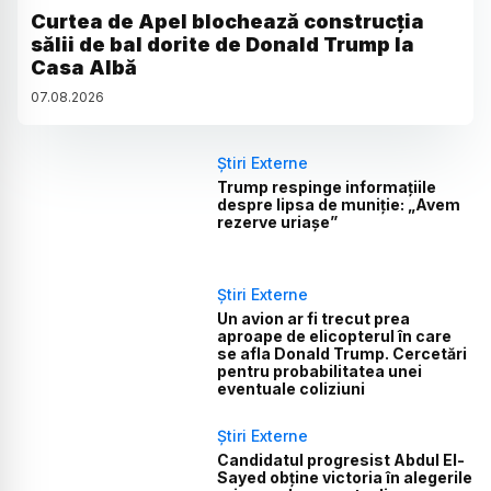
Curtea de Apel blochează construcția
sălii de bal dorite de Donald Trump la
Casa Albă
07
.
08
.
2026
Știri Externe
Trump respinge informațiile
despre lipsa de muniție: „Avem
rezerve uriașe”
Știri Externe
Un avion ar fi trecut prea
aproape de elicopterul în care
se afla Donald Trump. Cercetări
pentru probabilitatea unei
eventuale coliziuni
Știri Externe
Candidatul progresist Abdul El-
Sayed obține victoria în alegerile