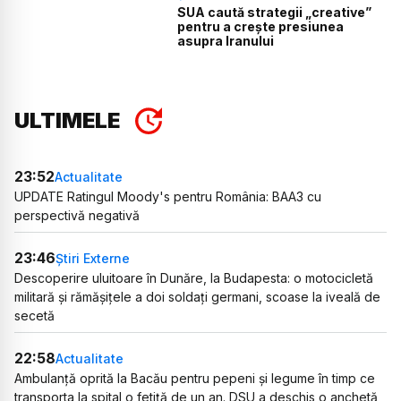
SUA caută strategii „creative”
pentru a crește presiunea
asupra Iranului
ULTIMELE
23:52
Actualitate
UPDATE Ratingul Moody's pentru România: BAA3 cu
perspectivă negativă
23:46
Știri Externe
Descoperire uluitoare în Dunăre, la Budapesta: o motocicletă
militară și rămășițele a doi soldați germani, scoase la iveală de
secetă
22:58
Actualitate
Ambulanță oprită la Bacău pentru pepeni și legume în timp ce
transporta la spital o fetiță de un an. DSU a deschis o anchetă