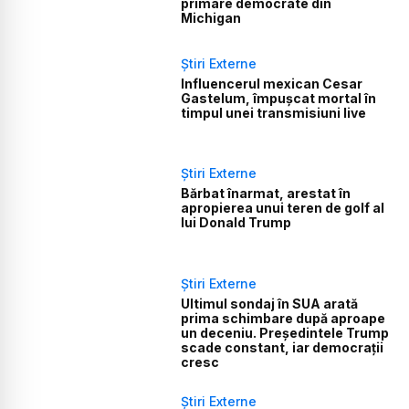
primare democrate din
Michigan
Știri Externe
Influencerul mexican Cesar
Gastelum, împușcat mortal în
timpul unei transmisiuni live
Știri Externe
Bărbat înarmat, arestat în
apropierea unui teren de golf al
lui Donald Trump
Știri Externe
Ultimul sondaj în SUA arată
prima schimbare după aproape
un deceniu. Președintele Trump
scade constant, iar democrații
cresc
Știri Externe