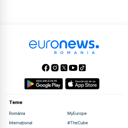
Teme
România
MyEurope
Internațional
#TheCube