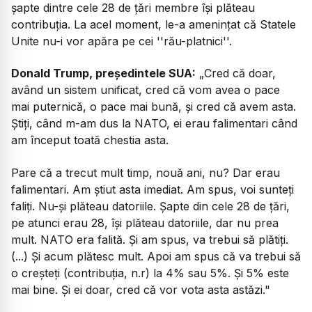
șapte dintre cele 28 de țări membre își plăteau
contribuția. La acel moment, le-a amenințat că Statele
Unite nu-i vor apăra pe cei ''rău-platnici''.
Donald Trump, președintele SUA:
„Cred că doar,
având un sistem unificat, cred că vom avea o pace
mai puternică, o pace mai bună, și cred că avem asta.
Știți, când m-am dus la NATO, ei erau falimentari când
am început toată chestia asta.
Pare că a trecut mult timp, nouă ani, nu? Dar erau
falimentari. Am știut asta imediat. Am spus, voi sunteți
faliți. Nu-și plăteau datoriile. Șapte din cele 28 de țări,
pe atunci erau 28, își plăteau datoriile, dar nu prea
mult. NATO era falită. Și am spus, va trebui să plătiți.
(...) Și acum plătesc mult. Apoi am spus că va trebui să
o creșteți (contribuția, n.r) la 4% sau 5%. Și 5% este
mai bine. Și ei doar, cred că vor vota asta astăzi."