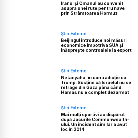
Iranul și Omanul au convenit
asupra unei rute pentru nave
prin Strâmtoarea Hormuz
Știri Externe
Beijingul introduce noi măsuri
economice împotriva SUA și
înăsprește controalele la export
Știri Externe
Netanyahu, în contradicție cu
Trump. Susține că Israelul nu se
retrage din Gaza până când
Hamas nu e complet dezarmat
Știri Externe
Mai mulți sportivi au dispărut
după Jocurile Commonwealth-
ului. Un incident similar a avut
loc în 2014