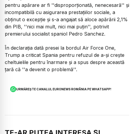
pentru apărare ar fi ''disproporționată, nenecesară'' și
incompatibilă cu asigurarea prestațiilor sociale, a
obținut o excepție și s-a angajat să aloce apărării 2,1%
din PIB, ''nici mai mult, nici mai puțin'', potrivit
premierului socialist spaniol Pedro Sanchez.
În declarația dată presei la bordul Air Force One,
Trump a criticat Spania pentru refuzul de a-și crește
cheltuielile pentru înarmare și a spus despre această
țară că ''a devenit o problemă''.
URMĂREȘTE CANALUL EURONEWS ROMÂNIA PE WHATSAPP!
TE-AR PUTEA INTERESA ȘI