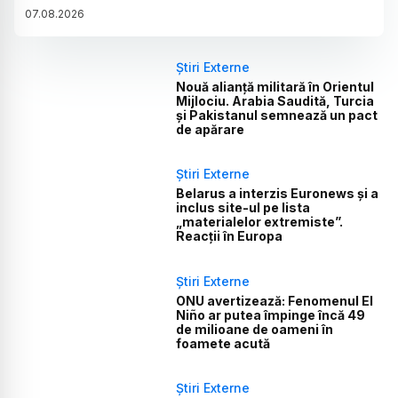
07
.
08
.
2026
Știri Externe
Nouă alianță militară în Orientul
Mijlociu. Arabia Saudită, Turcia
și Pakistanul semnează un pact
de apărare
Știri Externe
Belarus a interzis Euronews și a
inclus site-ul pe lista
„materialelor extremiste”.
Reacții în Europa
Știri Externe
ONU avertizează: Fenomenul El
Niño ar putea împinge încă 49
de milioane de oameni în
foamete acută
Știri Externe