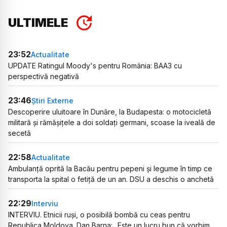
ULTIMELE
23:52
Actualitate
UPDATE Ratingul Moody's pentru România: BAA3 cu
perspectivă negativă
23:46
Știri Externe
Descoperire uluitoare în Dunăre, la Budapesta: o motocicletă
militară și rămășițele a doi soldați germani, scoase la iveală de
secetă
22:58
Actualitate
Ambulanță oprită la Bacău pentru pepeni și legume în timp ce
transporta la spital o fetiță de un an. DSU a deschis o anchetă
22:29
Interviu
INTERVIU. Etnicii ruși, o posibilă bombă cu ceas pentru
Republica Moldova. Dan Barna: „Este un lucru bun că vorbim