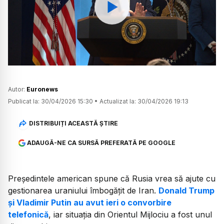
Watch
Autor:
Euronews
Publicat la:
30/04/2026 15:30
•
Actualizat la:
30/04/2026 19:13
DISTRIBUIȚI ACEASTĂ ȘTIRE
ADAUGĂ-NE CA SURSĂ PREFERATĂ PE GOOGLE
Președintele american spune că Rusia vrea să ajute cu
gestionarea uraniului îmbogățit de Iran.
Donald Trump
și Vladimir Putin au avut ieri o convorbire
telefonică
, iar situația din Orientul Mijlociu a fost unul