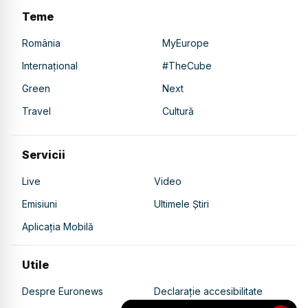
Teme
România
MyEurope
Internațional
#TheCube
Green
Next
Travel
Cultură
Servicii
Live
Video
Emisiuni
Ultimele Știri
Aplicația Mobilă
Utile
Despre Euronews
Declarație accesibilitate