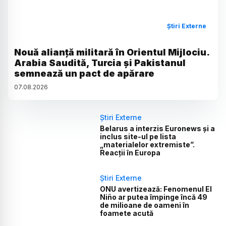
Știri Externe
Nouă alianță militară în Orientul Mijlociu.
Arabia Saudită, Turcia și Pakistanul
semnează un pact de apărare
07
.
08
.
2026
Știri Externe
Belarus a interzis Euronews și a
inclus site-ul pe lista
„materialelor extremiste”.
Reacții în Europa
Știri Externe
ONU avertizează: Fenomenul El
Niño ar putea împinge încă 49
de milioane de oameni în
foamete acută