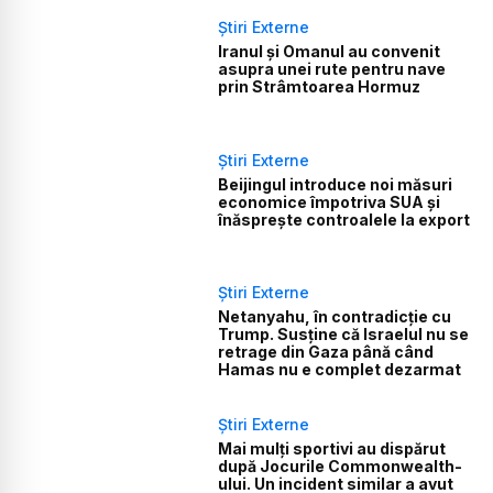
Știri Externe
Iranul și Omanul au convenit
asupra unei rute pentru nave
prin Strâmtoarea Hormuz
Știri Externe
Beijingul introduce noi măsuri
economice împotriva SUA și
înăsprește controalele la export
Știri Externe
Netanyahu, în contradicție cu
Trump. Susține că Israelul nu se
retrage din Gaza până când
Hamas nu e complet dezarmat
Știri Externe
Mai mulți sportivi au dispărut
după Jocurile Commonwealth-
ului. Un incident similar a avut