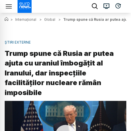
>
Internațional
>
Global
>
Trump spune că Rusia ar putea ajuta c
ȘTIRI EXTERNE
Trump spune că Rusia ar putea
ajuta cu uraniul îmbogățit al
Iranului, dar inspecțiile
facilităților nucleare rămân
imposibile