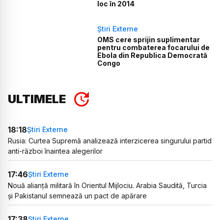
loc în 2014
Știri Externe
OMS cere sprijin suplimentar
pentru combaterea focarului de
Ebola din Republica Democrată
Congo
ULTIMELE
18:18
Știri Externe
Rusia: Curtea Supremă analizează interzicerea singurului partid
anti-război înaintea alegerilor
17:46
Știri Externe
Nouă alianță militară în Orientul Mijlociu. Arabia Saudită, Turcia
și Pakistanul semnează un pact de apărare
17:38
Știri Externe