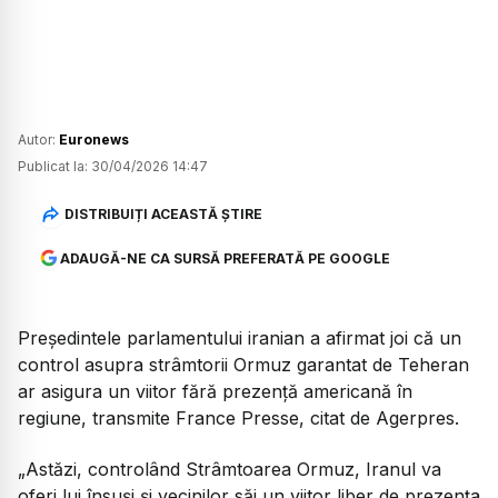
Autor:
Euronews
Publicat la:
30/04/2026 14:47
DISTRIBUIȚI ACEASTĂ ȘTIRE
ADAUGĂ-NE CA SURSĂ PREFERATĂ PE GOOGLE
Președintele parlamentului iranian a afirmat joi că un
control asupra strâmtorii Ormuz garantat de Teheran
ar asigura un viitor fără prezență americană în
regiune, transmite France Presse, citat de Agerpres.
„Astăzi, controlând Strâmtoarea Ormuz, Iranul va
oferi lui însuși și vecinilor săi un viitor liber de prezența