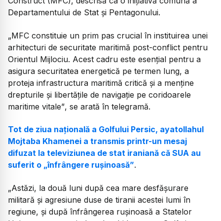
Construct (MFC), descrisă ca o inițiativă comună a
Departamentului de Stat și Pentagonului.
„MFC constituie un prim pas crucial în instituirea unei
arhitecturi de securitate maritimă post-conflict pentru
Orientul Mijlociu. Acest cadru este esențial pentru a
asigura securitatea energetică pe termen lung, a
proteja infrastructura maritimă critică și a menține
drepturile și libertățile de navigație pe coridoarele
maritime vitale”
, se arată în telegramă.
Tot de ziua națională a Golfului Persic, ayatollahul
Mojtaba Khamenei a transmis printr-un mesaj
difuzat la televiziunea de stat iraniană că SUA au
suferit o „înfrângere rușinoasă”
.
„Astăzi, la două luni după cea mare desfășurare
militară și agresiune duse de tiranii acestei lumi în
regiune, și după înfrângerea rușinoasă a Statelor