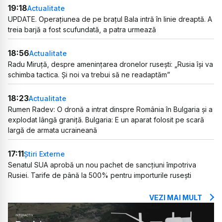
19:18
Actualitate
UPDATE. Operațiunea de pe brațul Bala intră în linie dreaptă. A
treia barjă a fost scufundată, a patra urmează
18:56
Actualitate
Radu Miruță, despre amenințarea dronelor rusești: „Rusia își va
schimba tactica. Și noi va trebui să ne readaptăm”
18:23
Actualitate
Rumen Radev: O dronă a intrat dinspre România în Bulgaria și a
explodat lângă graniță. Bulgaria: E un aparat folosit pe scară
largă de armata ucraineană
17:11
Știri Externe
Senatul SUA aprobă un nou pachet de sancțiuni împotriva
Rusiei. Tarife de până la 500% pentru importurile rusești
VEZI MAI MULT