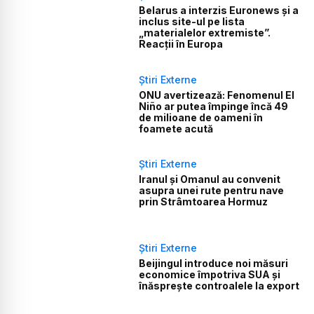
Belarus a interzis Euronews și a
inclus site-ul pe lista
„materialelor extremiste”.
Reacții în Europa
Știri Externe
ONU avertizează: Fenomenul El
Niño ar putea împinge încă 49
de milioane de oameni în
foamete acută
Știri Externe
Iranul și Omanul au convenit
asupra unei rute pentru nave
prin Strâmtoarea Hormuz
Știri Externe
Beijingul introduce noi măsuri
economice împotriva SUA și
înăsprește controalele la export