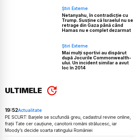
Știri Externe
Netanyahu, în contradicție cu
Trump. Susține că Israelul nu se
retrage din Gaza până când
Hamas nu e complet dezarmat
Știri Externe
Mai mulți sportivi au dispărut
după Jocurile Commonwealth-
ului. Un incident similar a avut
loc în 2014
ULTIMELE
19:52
Actualitate
PE SCURT: Barjele se scufundă greu, cadastrul revine online,
frații Tate cer cauțiune, canotorii români strălucesc, iar
Moody’s decide soarta ratingului României