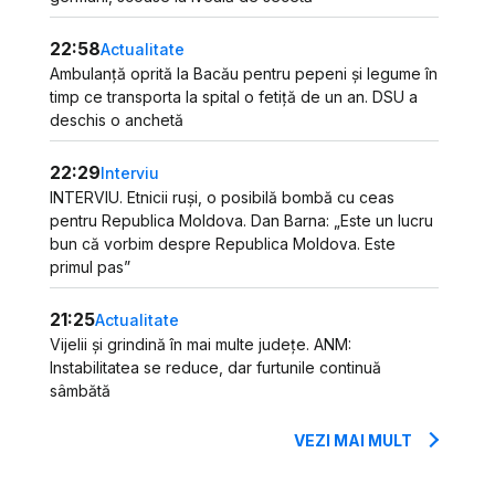
22:58
Actualitate
Ambulanță oprită la Bacău pentru pepeni și legume în
timp ce transporta la spital o fetiță de un an. DSU a
deschis o anchetă
22:29
Interviu
INTERVIU. Etnicii ruși, o posibilă bombă cu ceas
pentru Republica Moldova. Dan Barna: „Este un lucru
bun că vorbim despre Republica Moldova. Este
primul pas”
21:25
Actualitate
Vijelii și grindină în mai multe județe. ANM:
Instabilitatea se reduce, dar furtunile continuă
sâmbătă
VEZI MAI MULT