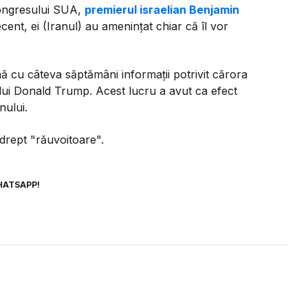
 Congresului SUA,
premierul israelian Benjamin
ent, ei (Iranul) au ameninţat chiar că îl vor
mă cu câteva săptămâni informaţii potrivit cărora
lui Donald Trump. Acest lucru a avut ca efect
nului.
 drept "răuvoitoare".
HATSAPP!