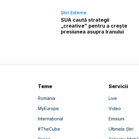
Știri Externe
SUA caută strategii
„creative” pentru a crește
presiunea asupra Iranului
Teme
Servicii
România
Live
MyEurope
Video
Internațional
Emisiuni
#TheCube
Ultimele Știri