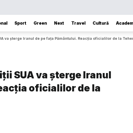
onal
Sport
Green
Next
Travel
Cultură
Academ
A va șterge Iranul de pe fața Pământului. Reacția oficialilor de la Teh
ții SUA va șterge Iranul
acția oficialilor de la