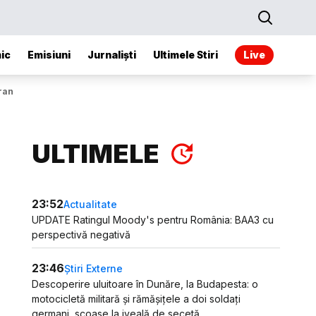
ic
Emisiuni
Jurnaliști
Ultimele Stiri
Live
eran
ULTIMELE
23:52
Actualitate
UPDATE Ratingul Moody's pentru România: BAA3 cu
perspectivă negativă
23:46
Știri Externe
Descoperire uluitoare în Dunăre, la Budapesta: o
motocicletă militară și rămășițele a doi soldați
germani, scoase la iveală de secetă