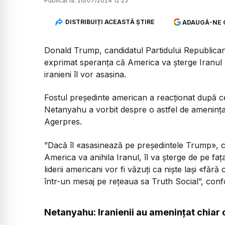
Publicat la:
26/07/2024 12:25
DISTRIBUIȚI ACEASTĂ ȘTIRE
ADAUGĂ-NE 
Donald Trump, candidatul Partidului Republican l
exprimat speranța că America va şterge Iranul ”d
iranieni îl vor asasina.
Fostul președinte american a reacționat după c
Netanyahu a vorbit despre o astfel de ameninţa
Agerpres.
”Dacă îl «asasinează pe preşedintele Trump», ce
America va anihila Iranul, îl va şterge de pe f
liderii americani vor fi văzuţi ca nişte laşi «făr
într-un mesaj pe reţeaua sa Truth Social”, confo
Netanyahu: Iranienii au ameninţat chiar 