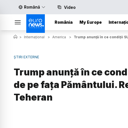
Română
Video
România
My Europe
Internați
>
Internațional
>
America
>
Trump anunță în ce condiții SU
ȘTIRI EXTERNE
Trump anunță în ce condi
de pe fața Pământului. Re
Teheran