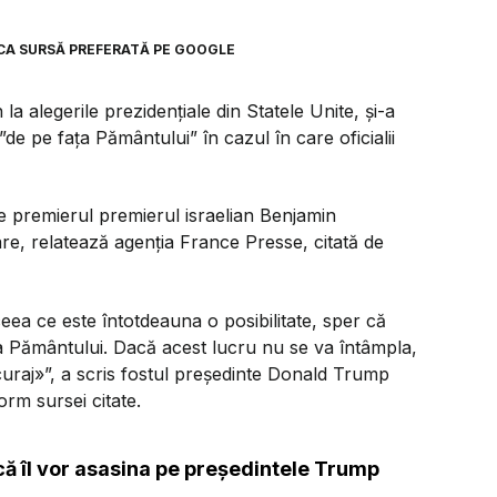
CA SURSĂ PREFERATĂ PE GOOGLE
a alegerile prezidențiale din Statele Unite, și-a
e pe faţa Pământului” în cazul în care oficialii
e premierul premierul israelian Benjamin
re, relatează agenția France Presse, citată de
ea ce este întotdeauna o posibilitate, sper că
aţa Pământului. Dacă acest lucru nu se va întâmpla,
ă curaj»”, a scris fostul preşedinte Donald Trump
rm sursei citate.
că îl vor asasina pe preşedintele Trump