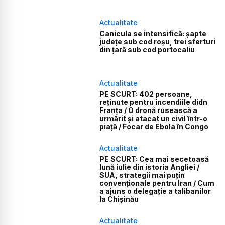
Actualitate
Canicula se intensifică: șapte
județe sub cod roșu, trei sferturi
din țară sub cod portocaliu
Actualitate
PE SCURT: 402 persoane,
reținute pentru incendiile didn
Franța / O dronă rusească a
urmărit și atacat un civil într-o
piață / Focar de Ebola în Congo
Actualitate
PE SCURT: Cea mai secetoasă
lună iulie din istoria Angliei /
SUA, strategii mai puțin
convenționale pentru Iran / Cum
a ajuns o delegație a talibanilor
la Chișinău
Actualitate