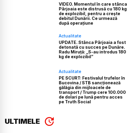
VIDEO. Momentul în care stânca
Pârjoaia este distrusă cu 180 kg
de explozibil, pentru a crește
debitul Dunării. Ce urmează
după operațiune
Actualitate
UPDATE. Stânca Pârjoaia a fost
detonată cu succes pe Dunăre.
Radu Miruță: „S-au introdus 180
kg de explozibil”
Actualitate
PE SCURT: Festivalul trufelor în
Bucovina / STB sancționează
gălăgia din mijloacele de
transport / Trump cere 100.000
de dolari pe lună pentru acces
pe Truth Social
ULTIMELE