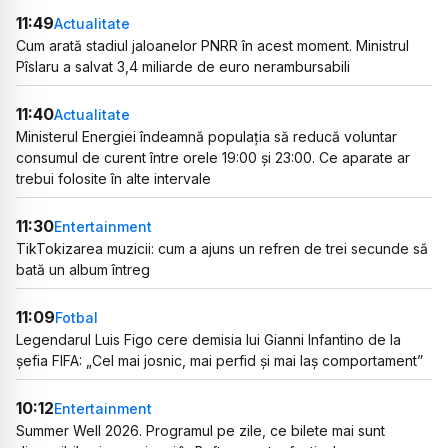
11:49
Actualitate
Cum arată stadiul jaloanelor PNRR în acest moment. Ministrul
Pîslaru a salvat 3,4 miliarde de euro nerambursabili
11:40
Actualitate
Ministerul Energiei îndeamnă populația să reducă voluntar
consumul de curent între orele 19:00 și 23:00. Ce aparate ar
trebui folosite în alte intervale
11:30
Entertainment
TikTokizarea muzicii: cum a ajuns un refren de trei secunde să
bată un album întreg
11:09
Fotbal
Legendarul Luis Figo cere demisia lui Gianni Infantino de la
șefia FIFA: „Cel mai josnic, mai perfid și mai laș comportament”
10:12
Entertainment
Summer Well 2026. Programul pe zile, ce bilete mai sunt