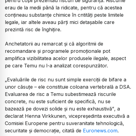
pentru copii prezentau riscuri de siguranță. Riscurile
erau de la medii până la ridicate, pentru că acestea
conțineau substanțe chimice în cntități peste limitele
legale, iar altele aveau părți mici detașabile care
prezintă risc de înghițire.
Anchetatorii au remarcat și că algoritmii de
recomandare și programele promoționale pot
amplifica vizibilitatea acelor produsele ilegale, aspect
pe care Temu nu l-a analizat corespunzător.
„Evaluările de risc nu sunt simple exerciții de bifare a
unor căsuțe – ele constituie coloana vertebrală a DSA.
Evaluarea de risc a Temu subestimează riscurile
concrete, nu este suficient de specifică, nu se
bazează pe dovezi solide și nu este exhaustivă”
, a
declarat Henna Virkkunen, vicepreședinta executivă a
Comisiei Europene pentru suveranitate tehnologică,
securitate și democrație, citată de
Euronews.com
.