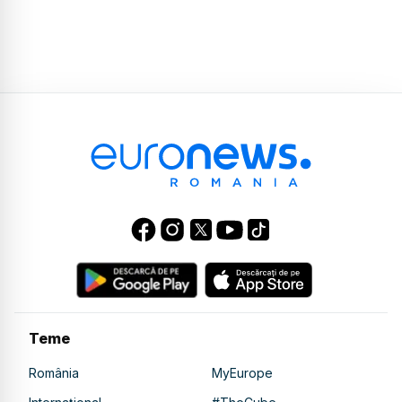
Teme
România
MyEurope