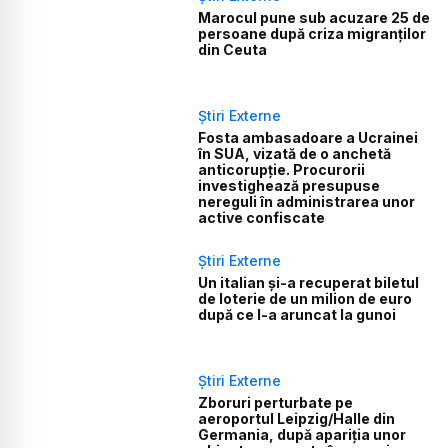
Marocul pune sub acuzare 25 de
persoane după criza migranților
din Ceuta
Știri Externe
Fosta ambasadoare a Ucrainei
în SUA, vizată de o anchetă
anticorupție. Procurorii
investighează presupuse
nereguli în administrarea unor
active confiscate
Știri Externe
Un italian și-a recuperat biletul
de loterie de un milion de euro
după ce l-a aruncat la gunoi
Știri Externe
Zboruri perturbate pe
aeroportul Leipzig/Halle din
Germania, după apariția unor