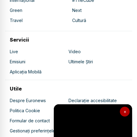
Internațional
#TheCube
Green
Next
Travel
Cultură
Servicii
Live
Video
Emisiuni
Ultimele Știri
Aplicația Mobilă
Utile
Despre Euronews
Declarație accesibilitate
Politica Cookie
Politica de confidențialitate
×
Formular de contact
Transparență în utilizarea AI
Gestionați preferințele