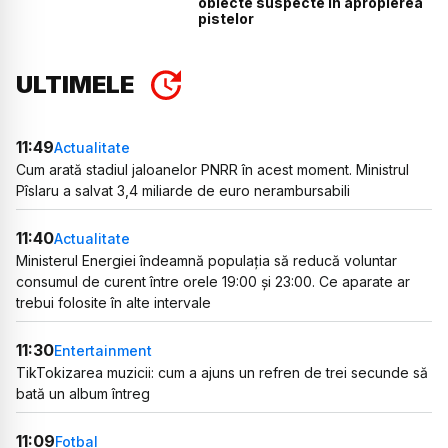
obiecte suspecte în apropierea
pistelor
ULTIMELE
11:49
Actualitate
Cum arată stadiul jaloanelor PNRR în acest moment. Ministrul
Pîslaru a salvat 3,4 miliarde de euro nerambursabili
11:40
Actualitate
Ministerul Energiei îndeamnă populația să reducă voluntar
consumul de curent între orele 19:00 și 23:00. Ce aparate ar
trebui folosite în alte intervale
11:30
Entertainment
TikTokizarea muzicii: cum a ajuns un refren de trei secunde să
bată un album întreg
11:09
Fotbal