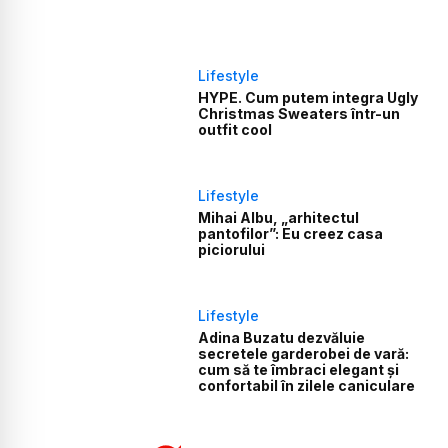
Lifestyle
HYPE. Cum putem integra Ugly
Christmas Sweaters într-un
outfit cool
Lifestyle
Mihai Albu, „arhitectul
pantofilor”: Eu creez casa
piciorului
Lifestyle
Adina Buzatu dezvăluie
secretele garderobei de vară:
cum să te îmbraci elegant și
confortabil în zilele caniculare