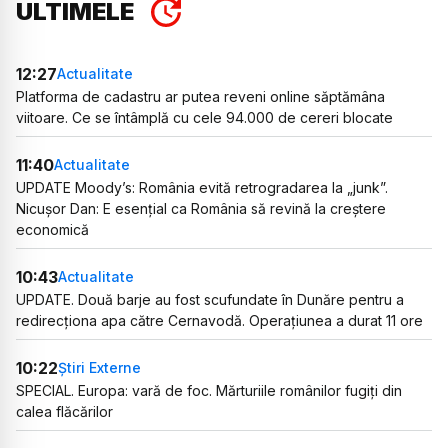
ULTIMELE
12:27
Actualitate
Platforma de cadastru ar putea reveni online săptămâna
viitoare. Ce se întâmplă cu cele 94.000 de cereri blocate
11:40
Actualitate
UPDATE Moody’s: România evită retrogradarea la „junk”.
Nicușor Dan: E esențial ca România să revină la creștere
economică
10:43
Actualitate
UPDATE. Două barje au fost scufundate în Dunăre pentru a
redirecționa apa către Cernavodă. Operațiunea a durat 11 ore
10:22
Știri Externe
SPECIAL. Europa: vară de foc. Mărturiile românilor fugiți din
calea flăcărilor