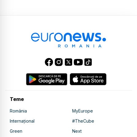
Teme
România
MyEurope
Internațional
#TheCube
Green
Next