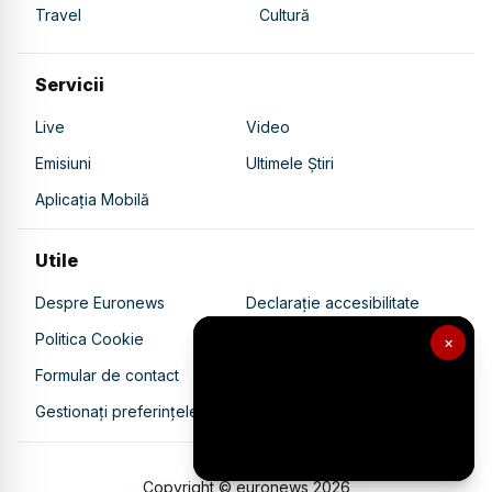
Travel
Cultură
Servicii
Live
Video
Emisiuni
Ultimele Știri
Aplicația Mobilă
Utile
Despre Euronews
Declarație accesibilitate
Politica Cookie
Politica de confidențialitate
×
Formular de contact
Transparență în utilizarea AI
Gestionați preferințele
Copyright © euronews
2026