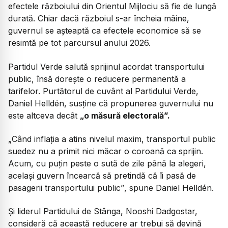
efectele războiului din Orientul Mijlociu să fie de lungă
durată. Chiar dacă războiul s-ar încheia mâine,
guvernul se așteaptă ca efectele economice să se
resimtă pe tot parcursul anului 2026.
Partidul Verde salută sprijinul acordat transportului
public, însă dorește o reducere permanentă a
tarifelor. Purtătorul de cuvânt al Partidului Verde,
Daniel Helldén, susține că propunerea guvernului nu
este altceva decât
„o măsură electorală”.
„Când inflația a atins nivelul maxim, transportul public
suedez nu a primit nici măcar o coroană ca sprijin.
Acum, cu puțin peste o sută de zile până la alegeri,
același guvern încearcă să pretindă că îi pasă de
pasagerii transportului public”
, spune Daniel Helldén.
Și liderul Partidului de Stânga, Nooshi Dadgostar,
consideră că această reducere ar trebui să devină