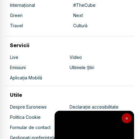
Internațional
#TheCube
Green
Next
Travel
Cultură
Servicii
Live
Video
Emisiuni
Ultimele Știri
Aplicația Mobilă
Utile
Despre Euronews
Declarație accesibilitate
Politica Cookie
Politica de confidențialitate
×
Formular de contact
Transparență în utilizarea AI
Gestionați preferințele