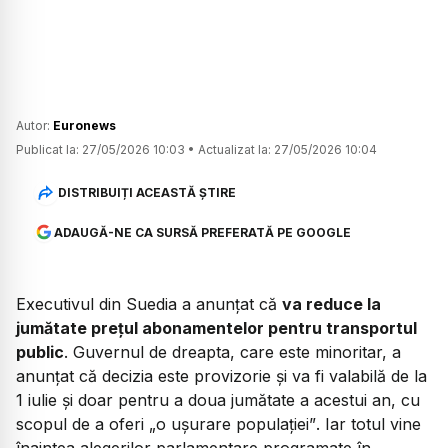
Autor:
Euronews
Publicat la:
27/05/2026 10:03
•
Actualizat la:
27/05/2026 10:04
DISTRIBUIȚI ACEASTĂ ȘTIRE
ADAUGĂ-NE CA SURSĂ PREFERATĂ PE GOOGLE
Executivul din Suedia a anunțat că
va reduce la
jumătate prețul abonamentelor pentru transportul
public
. Guvernul de dreapta, care este minoritar, a
anunțat că decizia este provizorie și va fi valabilă de la
1 iulie și doar pentru a doua jumătate a acestui an, cu
scopul de a oferi
„o ușurare populației”
. Iar totul vine
înaintea alegerilor parlamentare programate în