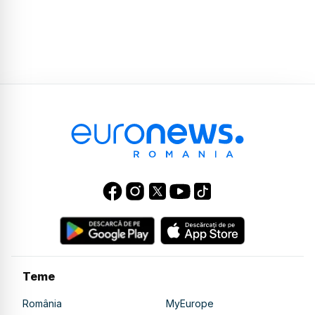
Teme
România
MyEurope