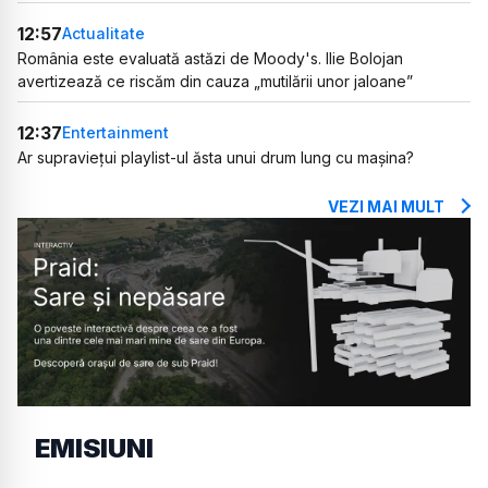
12:57
Actualitate
România este evaluată astăzi de Moody's. Ilie Bolojan
avertizează ce riscăm din cauza „mutilării unor jaloane”
12:37
Entertainment
Ar supraviețui playlist-ul ăsta unui drum lung cu mașina?
VEZI MAI MULT
EMISIUNI