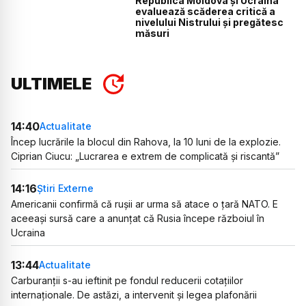
Republica Moldova și Ucraina
evaluează scăderea critică a
nivelului Nistrului și pregătesc
măsuri
ULTIMELE
14:40
Actualitate
Încep lucrările la blocul din Rahova, la 10 luni de la explozie.
Ciprian Ciucu: „Lucrarea e extrem de complicată și riscantă”
14:16
Știri Externe
Americanii confirmă că rușii ar urma să atace o țară NATO. E
aceeași sursă care a anunțat că Rusia începe războiul în
Ucraina
13:44
Actualitate
Carburanții s-au ieftinit pe fondul reducerii cotațiilor
internaționale. De astăzi, a intervenit și legea plafonării