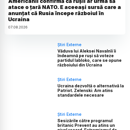
Americanii confirmă că rușii ar urma să
atace o țară NATO. E aceeași sursă care a
anunțat că Rusia începe războiul în
Ucraina
07
.
08
.
2026
Știri Externe
Văduva lui Aleksei Navalnîi îi
îndeamnă pe ruși să voteze
partidul Iabloko, care se opune
războiului din Ucraina
Știri Externe
Ucraina dezvoltă o alternativă la
Patriot. Zelenski: Am atins
standardele necesare
Știri Externe
Sesizările către programul
britanic Prevent au atins un
nivel record. Extremismul de