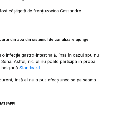
 fost câștigată de franțuzoaica Cassandre
parte din apa din sistemul de canalizare ajunge
cu o infecție gastro-intestinală, însă în cazul spu nu
Sena. Astfel, nici el nu poate participa în proba
a belgiană
Standaard
.
ncurent, însă el nu a pus afecșiunea sa pe seama
HATSAPP!