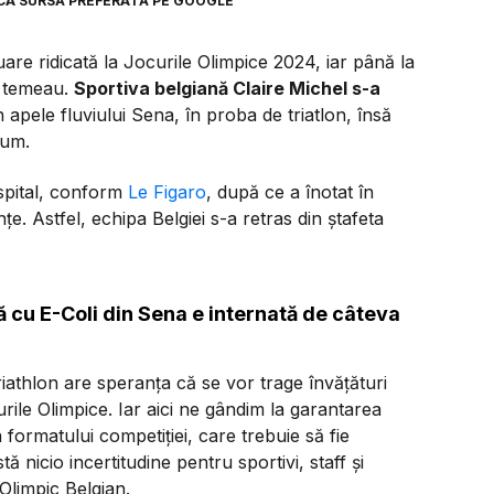
CA SURSĂ PREFERATĂ PE GOOGLE
are ridicată la Jocurile Olimpice 2024, iar până la
e temeau.
Sportiva belgiană Claire Michel s-a
n apele fluviului Sena, în proba de triatlon, însă
cum.
 spital, conform
Le Figaro
, după ce a înotat în
țe. Astfel, echipa Belgiei s-a retras din ștafeta
ă cu E-Coli din Sena e internată de câteva
iathlon are speranța că se vor trage învățături
curile Olimpice. Iar aici ne gândim la garantarea
 formatului competiţiei, care trebuie să fie
tă nicio incertitudine pentru sportivi, staff şi
Olimpic Belgian.