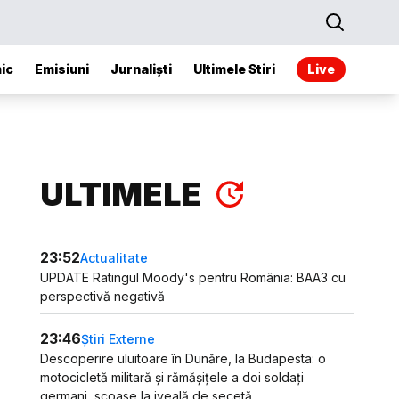
ic
Emisiuni
Jurnaliști
Ultimele Stiri
Live
ULTIMELE
23:52
Actualitate
UPDATE Ratingul Moody's pentru România: BAA3 cu
perspectivă negativă
23:46
Știri Externe
Descoperire uluitoare în Dunăre, la Budapesta: o
motocicletă militară și rămășițele a doi soldați
germani, scoase la iveală de secetă