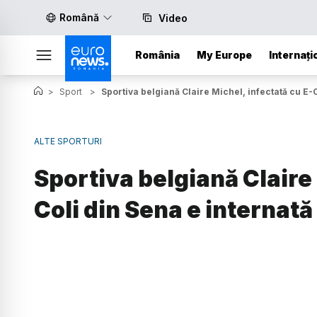
Română
Video
România
My Europe
Internați
>
Sport
>
Sportiva belgiană Claire Michel, infectată cu E-Co
ALTE SPORTURI
Sportiva belgiană Claire 
Coli din Sena e internată 