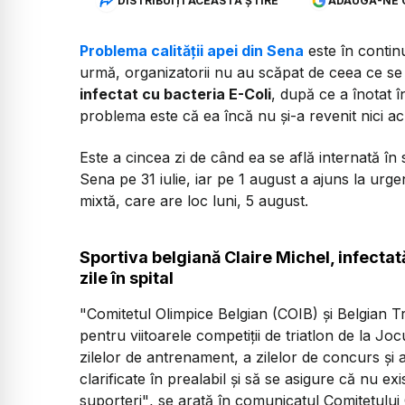
DISTRIBUIȚI ACEASTĂ ȘTIRE
ADAUGĂ-NE 
Problema calității apei din Sena
este în continu
urmă, organizatorii nu au scăpat de ceea ce s
infectat cu bacteria E-Coli
, după ce a înotat î
problema este că ea încă nu și-a revenit nici a
Este a cincea zi de când ea se află internată în
Sena pe 31 iulie, iar pe 1 august a ajuns la urgen
mixtă, care are loc luni, 5 august.
Sportiva belgiană Claire Michel, infectat
zile în spital
"Comitetul Olimpice Belgian (COIB) şi Belgian Tr
pentru viitoarele competiţii de triatlon de la Jo
zilelor de antrenament, a zilelor de concurs şi a
clarificate în prealabil şi să se asigure că nu exis
suporteri"
, se arată în comunicatul Comitetului 