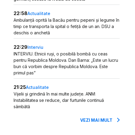
22:58
Actualitate
Ambulanță oprită la Bacău pentru pepeni și legume în
timp ce transporta la spital o fetiță de un an. DSU a
deschis o anchetă
22:29
Interviu
INTERVIU. Etnicii ruși, o posibilă bombă cu ceas
pentru Republica Moldova. Dan Barna: „Este un lucru
bun că vorbim despre Republica Moldova. Este
primul pas”
21:25
Actualitate
Vijelii și grindină în mai multe județe. ANM:
Instabilitatea se reduce, dar furtunile continuă
sâmbătă
VEZI MAI MULT