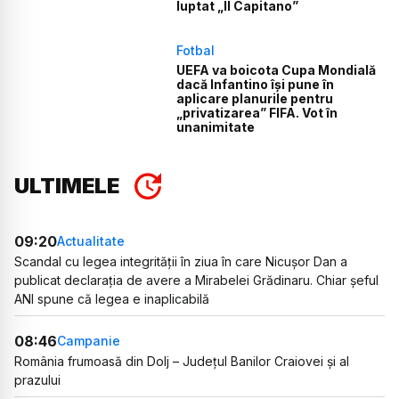
luptat „Il Capitano”
Fotbal
UEFA va boicota Cupa Mondială
dacă Infantino își pune în
aplicare planurile pentru
„privatizarea” FIFA. Vot în
unanimitate
ULTIMELE
09:20
Actualitate
Scandal cu legea integrității în ziua în care Nicușor Dan a
publicat declarația de avere a Mirabelei Grădinaru. Chiar șeful
ANI spune că legea e inaplicabilă
08:46
Campanie
România frumoasă din Dolj – Județul Banilor Craiovei și al
prazului