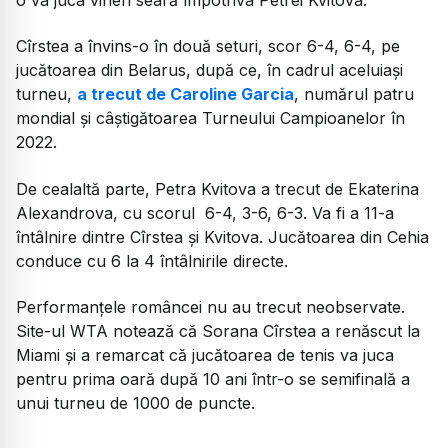
Cîrstea a învins-o în două seturi, scor 6-4, 6-4, pe
jucătoarea din Belarus, după ce, în cadrul aceluiași
turneu,
a trecut de Caroline Garcia
, numărul patru
mondial și câștigătoarea Turneului Campioanelor în
2022.
De cealaltă parte, Petra Kvitova a trecut de Ekaterina
Alexandrova, cu scorul 6-4, 3-6, 6-3. Va fi a 11-a
întâlnire dintre Cîrstea și Kvitova. Jucătoarea din Cehia
conduce cu 6 la 4 întâlnirile directe.
Performanțele româncei nu au trecut neobservate.
Site-ul WTA notează că Sorana Cîrstea a renăscut la
Miami și a remarcat că jucătoarea de tenis va juca
pentru prima oară după 10 ani într-o se semifinală a
unui turneu de 1000 de puncte.