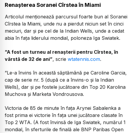
Renașterea Soranei Cîrstea în Miami
Articolul menționează parcursul foarte bun al Soranei
Cîrstea la Miami, unde nu a pierdut niciun set în cinci
meciuri, dar și pe cel de la Indian Wells, unde a cedat
abia în fața liderului mondial, poloneza Iga Swiatek.
”A fost un turneu al renașterii pentru Cîrstea, în
vârstă de 32 de ani”
, scrie
wtatennis.com
.
”Le-a învins în această săptămână pe Caroline Garcia,
cap de serie nr. 5 (după ce a învins-o și la Indian
Wells), dar și pe fostele jucătoare din Top 20 Karolina
Muchova și Marketa Vondrousova.
Victoria de 85 de minute în fața Arynei Sabalenka a
fost prima ei victorie în fața unei jucătoare clasate în
Top 2 WTA. (A fost învinsă de Iga Swiatek, numărul 1
mondial, în sferturile de finală ale BNP Paribas Open