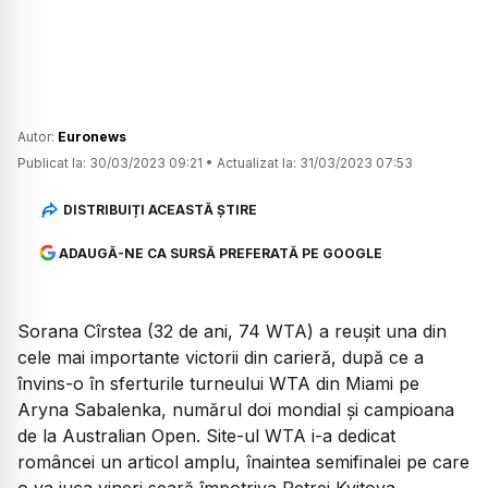
Autor:
Euronews
Publicat la:
30/03/2023 09:21
•
Actualizat la:
31/03/2023 07:53
DISTRIBUIȚI ACEASTĂ ȘTIRE
ADAUGĂ-NE CA SURSĂ PREFERATĂ PE GOOGLE
Sorana Cîrstea (32 de ani, 74 WTA) a reușit una din
cele mai importante victorii din carieră, după ce a
învins-o în sferturile turneului WTA din Miami pe
Aryna Sabalenka, numărul doi mondial și campioana
de la Australian Open. Site-ul WTA i-a dedicat
româncei un articol amplu, înaintea semifinalei pe care
o va juca vineri seară împotriva Petrei Kvitova.