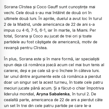
Sorana Cîrstea și Coco Gauff sunt cunoștințe mai
vechi. Cele două s-au mai întâlnit de două ori în
ultimele două luni. În aprilie, duelul a avut loc în turul
2 de la Madrid, unde americanca de 22 de ani s-a
impus cu 4-6, 7-5, 6-1, iar în martie, la Miami. Per
total, Sorana și Coco au jucat de trei ori și toate
partidele au fost câștigate de americancă, motiv de
revanșă pentru Cîrstea.
În plus, Sorana este și în mare formă, iar specialiștii
spun deja că românca joacă acum cel mai bun tenis al
carierei, deși e pe cale să și-o încheie în câteva luni.
Iar unul dintre argumente este că românca a pierdut
doar un singur set la acest turneu, în toate cele patru
meciuri jucate până acum. Și a făcut-o chiar împotriva
liderului mondial,
Aryna Sabalenka
, în turul 2. De
cealaltă parte, americanca de 22 de ani a pierdut câte
un set în trei din cele patru partide pe care le-a