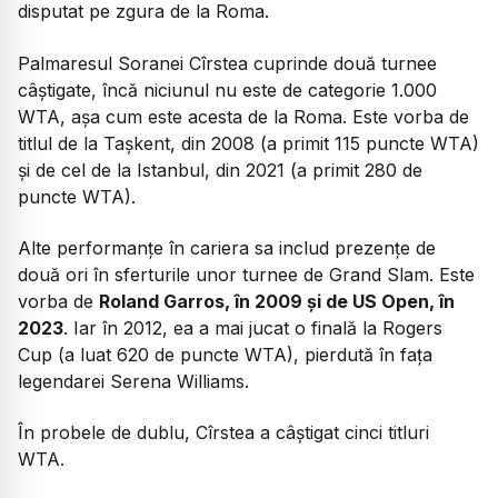
disputat pe zgura de la Roma.
Palmaresul Soranei Cîrstea cuprinde două turnee
câștigate, încă niciunul nu este de categorie 1.000
WTA, așa cum este acesta de la Roma. Este vorba de
titlul de la Tașkent, din 2008 (a primit 115 puncte WTA)
și de cel de la Istanbul, din 2021 (a primit 280 de
puncte WTA).
Alte performanțe în cariera sa includ prezențe de
două ori în sferturile unor turnee de Grand Slam. Este
vorba de
Roland Garros, în 2009 și de US Open, în
2023
. Iar în 2012, ea a mai jucat o finală la Rogers
Cup (a luat 620 de puncte WTA), pierdută în fața
legendarei Serena Williams.
În probele de dublu, Cîrstea a câștigat cinci titluri
WTA.