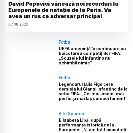
David Popovici vânează noi recorduri la
Europenele de natație de la Paris. Va
avea un rus ca adversar principal
07
.
08
.
2026
Fotbal
UEFA amenință în continuare cu
boicotarea competițiilor FIFA:
„Scuzele lui Infantino nu
schimbă nimic”
Fotbal
Legendarul Luis Figo cere
demisia lui Gianni Infantino de la
șefia FIFA: „Cel mai josnic, mai
perfid și mai laș comportament”
Alte Sporturi
Elisabeta Lipă, după
performanța istorică de la
Europene: „N-am trăit niciodată