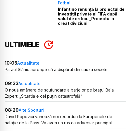
Fotbal
Infantino renunță la proiectul de
investiții private al FIFA după
valul de critici. „Proiectul a
creat diviziuni”
ULTIMELE
10:05
Actualitate
Pârâul Slănic aproape că a dispărut din cauza secetei
09:33
Actualitate
O nouă amânare de scufundare a barjelor pe brațul Bala.
Expert: „Situația e cel puțin catastrofală”
08:29
Alte Sporturi
David Popovici vânează noi recorduri la Europenele de
natație de la Paris. Va avea un rus ca adversar principal