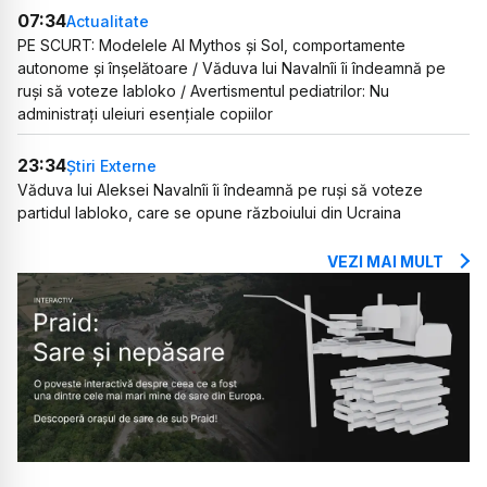
07:34
Actualitate
PE SCURT: Modelele AI Mythos și Sol, comportamente
autonome și înșelătoare / Văduva lui Navalnîi îi îndeamnă pe
ruși să voteze Iabloko / Avertismentul pediatrilor: Nu
administrați uleiuri esențiale copiilor
23:34
Știri Externe
Văduva lui Aleksei Navalnîi îi îndeamnă pe ruși să voteze
partidul Iabloko, care se opune războiului din Ucraina
VEZI MAI MULT