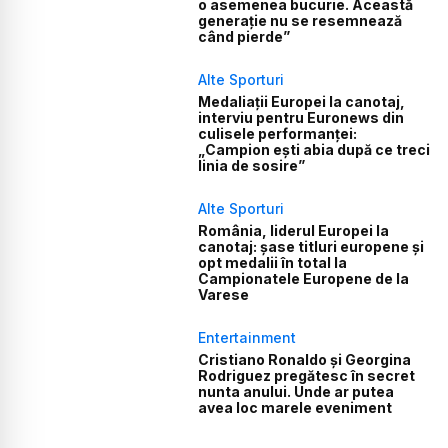
o asemenea bucurie. Această
generație nu se resemnează
când pierde”
Alte Sporturi
Medaliații Europei la canotaj,
interviu pentru Euronews din
culisele performanței:
„Campion ești abia după ce treci
linia de sosire”
Alte Sporturi
România, liderul Europei la
canotaj: șase titluri europene și
opt medalii în total la
Campionatele Europene de la
Varese
Entertainment
Cristiano Ronaldo și Georgina
Rodriguez pregătesc în secret
nunta anului. Unde ar putea
avea loc marele eveniment