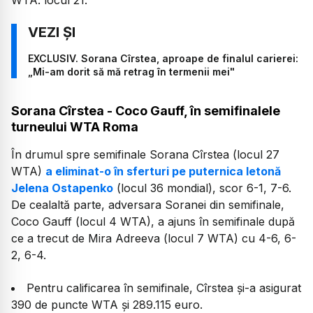
EXCLUSIV. Sorana Cîrstea, aproape de finalul carierei:
„Mi-am dorit să mă retrag în termenii mei"
Sorana Cîrstea - Coco Gauff, în semifinalele
turneului WTA Roma
În drumul spre semifinale Sorana Cîrstea (locul 27
WTA)
a eliminat-o în sferturi pe puternica letonă
Jelena Ostapenko
(locul 36 mondial), scor 6-1, 7-6.
De cealaltă parte, adversara Soranei din semifinale,
Coco Gauff (locul 4 WTA), a ajuns în semifinale după
ce a trecut de Mira Adreeva (locul 7 WTA) cu 4-6, 6-
2, 6-4.
Pentru calificarea în semifinale, Cîrstea și-a asigurat
390 de puncte WTA și 289.115 euro.