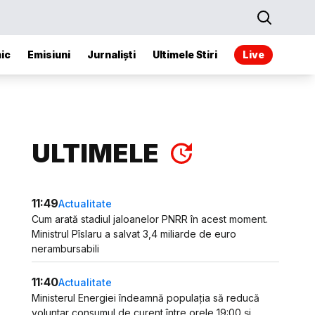
ic
Emisiuni
Jurnaliști
Ultimele Stiri
Live
ULTIMELE
11:49
Actualitate
Cum arată stadiul jaloanelor PNRR în acest moment.
Ministrul Pîslaru a salvat 3,4 miliarde de euro
nerambursabili
11:40
Actualitate
Ministerul Energiei îndeamnă populația să reducă
voluntar consumul de curent între orele 19:00 și