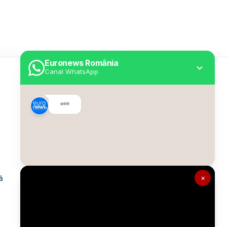
Euronews România
Canal WhatsApp
Utile
Despre Euronews
Declarație accesibilitate
Politica Cookie
Politica de confidențialitate
×
ă
Formular de contact
Transparență în utilizarea AI
Gestionați preferințele