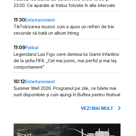
23:00. Ce aparate ar trebui folosite în alte intervale
11:30
Entertainment
TikTokizarea muzicii: cum a ajuns un refren de trei
secunde să bată un album întreg
11:09
Fotbal
Legendarul Luis Figo cere demisia lui Gianni Infantino
de la șefia FIFA: „Cel mai josnic, mai perfid și mai laș
comportament”
10:12
Entertainment
Summer Well 2026. Programul pe zile, ce bilete mai
sunt disponibile și cum ajungi în Buftea pentru festival
VEZI MAI MULT