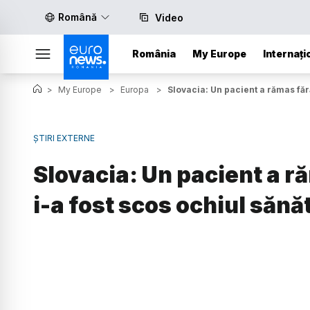
Română
Video
România
My Europe
Internați
>
My Europe
>
Europa
>
Slovacia: Un pacient a rămas făr
ȘTIRI EXTERNE
Slovacia: Un pacient a r
i-a fost scos ochiul sănă