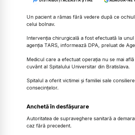
DISTRIBUIȚI ACEASTĂ ȘTIRE
ADAUGĂ-NE 
Un pacient a rămas fără vedere după ce ochiul s
celui bolnav.
Intervenţia chirurgicală a fost efectuată la unul 
agenţia TARS, informează DPA, preluat de Age
Medicul care a efectuat operaţia nu se mai află 
cuvânt al Spitalului Universitar din Bratislava.
Spitalul a oferit victimei şi familiei sale consilie
consecinţelor.
Anchetă în desfășurare
Autoritatea de supraveghere sanitară a demarat
caz fără precedent.