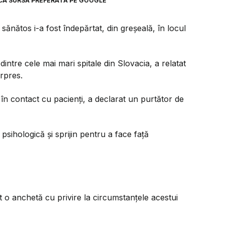
CA SURSĂ PREFERATĂ PE GOOGLE
ănătos i-a fost îndepărtat, din greșeală, în locul
dintre cele mai mari spitale din Slovacia, a relatat
rpres.
în contact cu pacienţi, a declarat un purtător de
re psihologică şi sprijin pentru a face faţă
 o anchetă cu privire la circumstanţele acestui