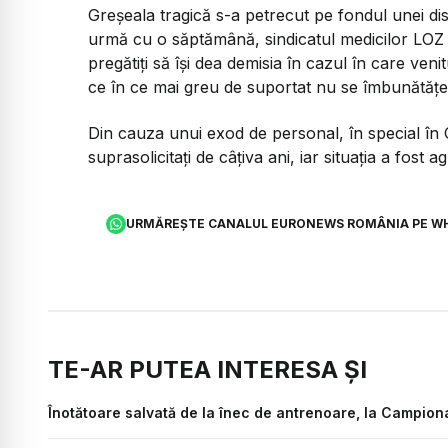
Greşeala tragică s-a petrecut pe fondul unei disp
urmă cu o săptămână, sindicatul medicilor LOZ 
pregătiţi să îşi dea demisia în cazul în care veni
ce în ce mai greu de suportat nu se îmbunătăţe
Din cauza unui exod de personal, în special în C
suprasolicitaţi de câţiva ani, iar situaţia a fos
URMĂREȘTE CANALUL EURONEWS ROMÂNIA PE W
TE-AR PUTEA INTERESA ȘI
Înotătoare salvată de la înec de antrenoare, la Campiona