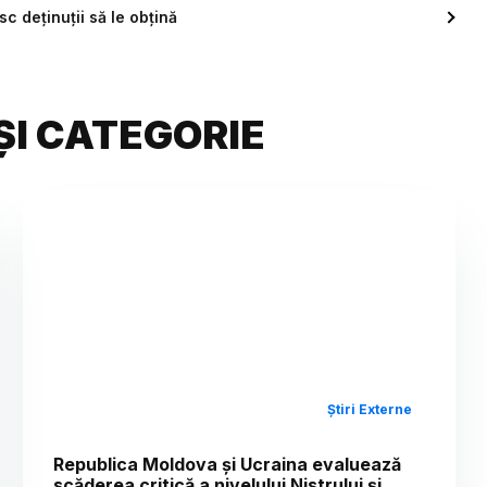
c deținuții să le obțină
ȘI CATEGORIE
Știri Externe
Republica Moldova și Ucraina evaluează
scăderea critică a nivelului Nistrului și