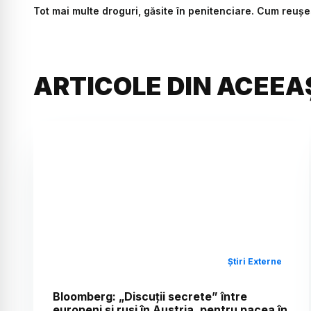
Tot mai multe droguri, găsite în penitenciare. Cum reușes
ARTICOLE DIN ACEEA
Știri Externe
Bloomberg: „Discuții secrete” între
europeni și ruși în Austria, pentru pacea în