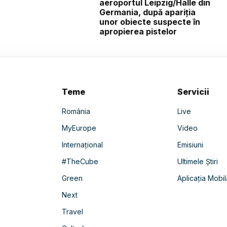
aeroportul Leipzig/Halle din
Germania, după apariția
unor obiecte suspecte în
apropierea pistelor
Teme
Servicii
România
Live
MyEurope
Video
Internațional
Emisiuni
#TheCube
Ultimele Știri
Green
Aplicația Mobil
Next
Travel