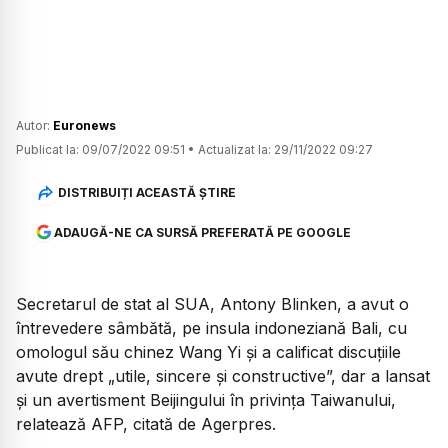
Autor:
Euronews
Publicat la:
09/07/2022 09:51
•
Actualizat la:
29/11/2022 09:27
DISTRIBUIȚI ACEASTĂ ȘTIRE
ADAUGĂ-NE CA SURSĂ PREFERATĂ PE GOOGLE
Secretarul de stat al SUA, Antony Blinken, a avut o
întrevedere sâmbătă, pe insula indoneziană Bali, cu
omologul său chinez Wang Yi şi a calificat discuţiile
avute drept „utile, sincere şi constructive”, dar a lansat
şi un avertisment Beijingului în privinţa Taiwanului,
relatează AFP, citată de Agerpres.