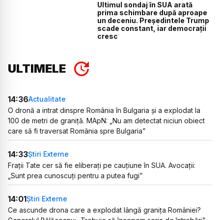
Ultimul sondaj în SUA arată
prima schimbare după aproape
un deceniu. Președintele Trump
scade constant, iar democrații
cresc
ULTIMELE
14:36
Actualitate
O dronă a intrat dinspre România în Bulgaria și a explodat la
100 de metri de graniță. MApN: „Nu am detectat niciun obiect
care să fi traversat România spre Bulgaria”
14:33
Știri Externe
Frații Tate cer să fie eliberați pe cauțiune în SUA. Avocații:
„Sunt prea cunoscuți pentru a putea fugi”
14:01
Știri Externe
Ce ascunde drona care a explodat lângă granița României?