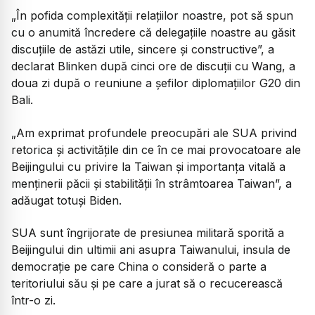
„În pofida complexităţii relaţiilor noastre, pot să spun
cu o anumită încredere că delegaţiile noastre au găsit
discuţiile de astăzi utile, sincere şi constructive”, a
declarat Blinken după cinci ore de discuţii cu Wang, a
doua zi după o reuniune a şefilor diplomaţiilor G20 din
Bali.
„Am exprimat profundele preocupări ale SUA privind
retorica şi activităţile din ce în ce mai provocatoare ale
Beijingului cu privire la Taiwan şi importanţa vitală a
menţinerii păcii şi stabilităţii în strâmtoarea Taiwan”, a
adăugat totuşi Biden.
SUA sunt îngrijorate de presiunea militară sporită a
Beijingului din ultimii ani asupra Taiwanului, insula de
democraţie pe care China o consideră o parte a
teritoriului său şi pe care a jurat să o recucerească
într-o zi.