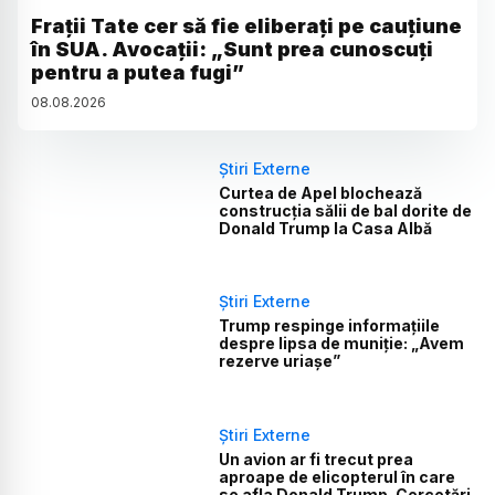
Frații Tate cer să fie eliberați pe cauțiune
în SUA. Avocații: „Sunt prea cunoscuți
pentru a putea fugi”
08
.
08
.
2026
Știri Externe
Curtea de Apel blochează
construcția sălii de bal dorite de
Donald Trump la Casa Albă
Știri Externe
Trump respinge informațiile
despre lipsa de muniție: „Avem
rezerve uriașe”
Știri Externe
Un avion ar fi trecut prea
aproape de elicopterul în care
se afla Donald Trump. Cercetări