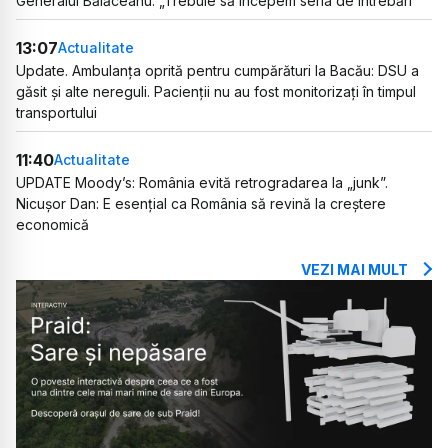
Generalul Bălăceanu: „Trebuie să începem seria de întrebări”
13:07
Actualitate
Update. Ambulanța oprită pentru cumpărături la Bacău: DSU a
găsit și alte nereguli. Pacienții nu au fost monitorizați în timpul
transportului
11:40
Actualitate
UPDATE Moody’s: România evită retrogradarea la „junk”.
Nicușor Dan: E esențial ca România să revină la creștere
economică
VEZI MAI MULT