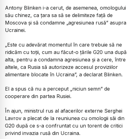
Antony Blinken i-a cerut, de asemenea, omologului
său chinez, ca ţara sa să se delimiteze faţă de
Moscova şi să condamne „agresiunea rusă” asupra
Ucrainei.
„Este cu adevărat momentul în care trebuie să ne
ridicăm cu toţii, cum au făcut-o ţările G20 una după
alta, pentru a condamna agresiunea şi a cere, între
altele, ca Rusia să autorizeze accesul proviziilor
alimentare blocate în Ucraina”, a declarat Blinken.
El a spus că nu a perceput „niciun semn” de
cooperare din partea Rusiei.
În ajun, ministrul rus al afacerilor externe Serghei
Lavrov a plecat de la reuniunea cu omologii săi din
G20 după ce s-a confruntat cu un torent de critici
privind invazia rusă din Ucraina.