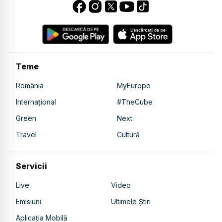
Teme
România
MyEurope
Internațional
#TheCube
Green
Next
Travel
Cultură
Servicii
Live
Video
Emisiuni
Ultimele Știri
Aplicația Mobilă