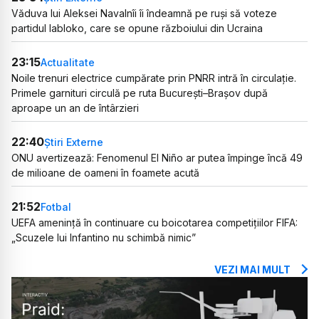
Văduva lui Aleksei Navalnîi îi îndeamnă pe ruși să voteze
partidul Iabloko, care se opune războiului din Ucraina
23:15
Actualitate
Noile trenuri electrice cumpărate prin PNRR intră în circulație.
Primele garnituri circulă pe ruta București–Brașov după
aproape un an de întârzieri
22:40
Știri Externe
ONU avertizează: Fenomenul El Niño ar putea împinge încă 49
de milioane de oameni în foamete acută
21:52
Fotbal
UEFA amenință în continuare cu boicotarea competițiilor FIFA:
„Scuzele lui Infantino nu schimbă nimic”
VEZI MAI MULT