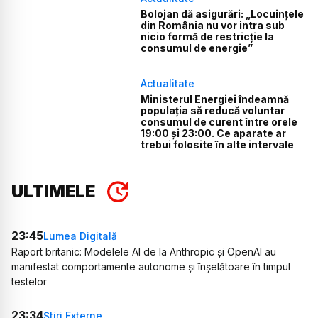
Bolojan dă asigurări: „Locuințele
din România nu vor intra sub
nicio formă de restricție la
consumul de energie”
Actualitate
Ministerul Energiei îndeamnă
populația să reducă voluntar
consumul de curent între orele
19:00 și 23:00. Ce aparate ar
trebui folosite în alte intervale
ULTIMELE
23:45
Lumea Digitală
Raport britanic: Modelele AI de la Anthropic și OpenAI au
manifestat comportamente autonome și înșelătoare în timpul
testelor
23:34
Știri Externe