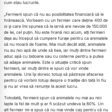
cum stau lucrurile.
„Fermierii spun că nu au posibilitatea financiară să le
hrănească. Vorbeam cu un fermier care deține 400 de
oi și care îmi spunea că la iarnă are nevoie de 150.000
de lei, cel puțin. Nu este hrană nici acum, alți fermieri
deja au început să cumpere furaje pentru ca animalele
să nu moară de foame. Mai mult decât atât, animalele
nu au nici apă de unde să bea, iar mulți dintre fermieri
aduc apă cu bidoane sau cu cisterne pentru a putea
să adape animalele. Este o situație critică spun
fermierii, iar mulți dintre ei spun că vor vinde
animalele. Unii își doresc totuși să păstreze afacerea
pentru că vorbim totuși despre o tradiție din tată în fiu
și nu ar vrea să renunțe la acest lucru.
Totodată, fermierii spun că animalele nu mai au nici
lapte la fel de mult și ar fi scăzut undeva la 80%. Un
alt fermier mi-a spus că nu mai vinde caș pentru că nu