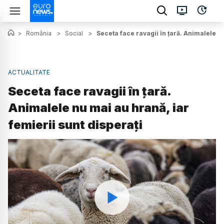
>
România
>
Social
>
Seceta face ravagii în țară. Animalele nu
ACTUALITATE
Seceta face ravagii în țară.
Animalele nu mai au hrană, iar
femierii sunt disperați
Watch