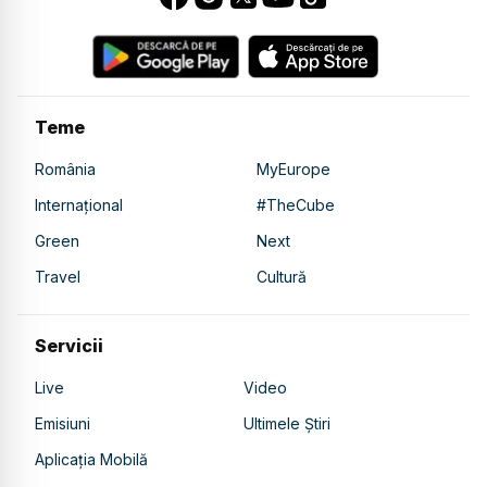
Teme
România
MyEurope
Internațional
#TheCube
Green
Next
Travel
Cultură
Servicii
Live
Video
Emisiuni
Ultimele Știri
Aplicația Mobilă