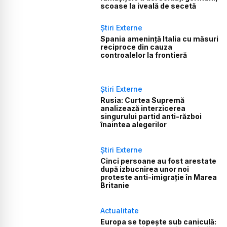
scoase la iveală de secetă
Știri Externe
Spania amenință Italia cu măsuri
reciproce din cauza
controalelor la frontieră
Știri Externe
Rusia: Curtea Supremă
analizează interzicerea
singurului partid anti-război
înaintea alegerilor
Știri Externe
Cinci persoane au fost arestate
după izbucnirea unor noi
proteste anti-imigrație în Marea
Britanie
Actualitate
Europa se topește sub caniculă: