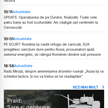
factura
10:11
Actualitate
UPDATE. Operațiunea de pe Dunăre, finalizată. Toate cele
patru barje au fost scufundate: Am câștigat opt centimetri la
Cernavodă
10:01
Actualitate
PE SCURT: România își caută refugiu de caniculă, SUA
pregătesc sancțiuni dure pentru Rusia, prosumatorii ajută
sistemul energetic, iar ratingul României rămâne sub presiune
18:56
Actualitate
Radu Miruță, despre amenințarea dronelor rusești: „Rusia își va
schimba tactica. Și noi va trebui să ne readaptăm”
VEZI MAI MULT