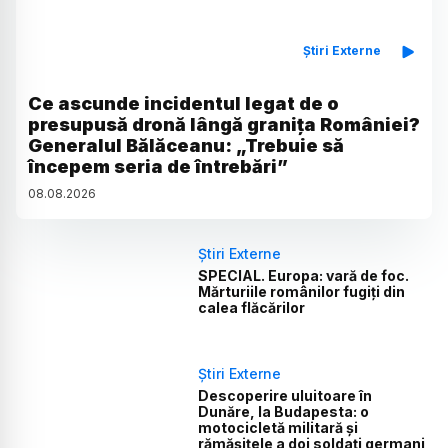
Știri Externe
Ce ascunde incidentul legat de o
presupusă dronă lângă granița României?
Generalul Bălăceanu: „Trebuie să
începem seria de întrebări”
08
.
08
.
2026
Știri Externe
SPECIAL. Europa: vară de foc.
Mărturiile românilor fugiți din
calea flăcărilor
Știri Externe
Descoperire uluitoare în
Dunăre, la Budapesta: o
motocicletă militară și
rămășițele a doi soldați germani,