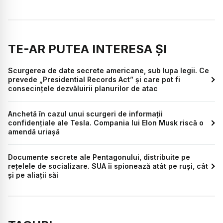
TE-AR PUTEA INTERESA ȘI
Scurgerea de date secrete americane, sub lupa legii. Ce
prevede „Presidential Records Act” și care pot fi
consecințele dezvăluirii planurilor de atac
Anchetă în cazul unui scurgeri de informații
confidențiale ale Tesla. Compania lui Elon Musk riscă o
amendă uriașă
Documente secrete ale Pentagonului, distribuite pe
rețelele de socializare. SUA îi spionează atât pe ruși, cât
și pe aliații săi