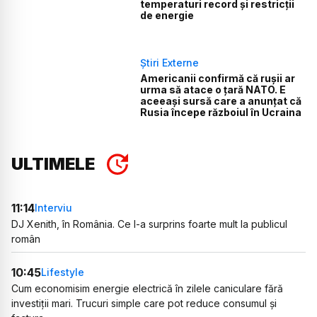
temperaturi record și restricții
de energie
Știri Externe
Americanii confirmă că rușii ar
urma să atace o țară NATO. E
aceeași sursă care a anunțat că
Rusia începe războiul în Ucraina
ULTIMELE
11:14
Interviu
DJ Xenith, în România. Ce l-a surprins foarte mult la publicul
român
10:45
Lifestyle
Cum economisim energie electrică în zilele caniculare fără
investiții mari. Trucuri simple care pot reduce consumul și