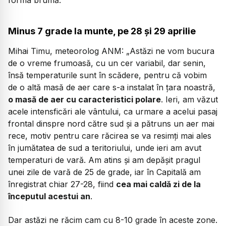
Minus 7 grade la munte, pe 28 și 29 aprilie
Mihai Timu, meteorolog ANM:
„Astăzi ne vom bucura
de o vreme frumoasă, cu un cer variabil, dar senin,
însă temperaturile sunt în scădere, pentru că vobim
de o altă masă de aer care s-a instalat în țara noastră,
o masă de aer cu caracteristici polare
. Ieri, am văzut
acele intensficări ale vântului, ca urmare a acelui pasaj
frontal dinspre nord către sud și a pătruns un aer mai
rece, motiv pentru care răcirea se va resimți mai ales
în jumătatea de sud a teritoriului, unde ieri am avut
temperaturi de vară. Am atins și am depășit pragul
unei zile de vară de 25 de grade, iar în Capitală am
înregistrat chiar 27-28, fiind
cea mai caldă zi de la
începutul acestui an
.
Dar astăzi ne răcim cam cu 8-10 grade în aceste zone.