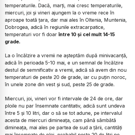
temperaturile. Dacă, marți, mai cresc temperaturile,
miercuri, joi și vineri ajungem la o vreme rece în
aproape toată țara, dar mai ales în Oltenia, Muntenia,
Dobrogea, adică în regiunile extracarpatice,
temperaturi vor fi doar
între 10 și
cel mult 14-15
grade.
La o încălzire a vremii ne așteptăm după minivacanță,
adică în perioada 5-10 mai, e un semnal de încălzire
destul de semnificativ a vremii, adică să avem din nou
temperaturi de peste 20 de grade, iar cu puțin noroc,
în unele zone din vest și sud, peste 25 de grade.
Miercuri, joi, vineri vor fi intervale de 24 de ore, dar
ploile nu par însemnate cantitativ, adică sunt undeva
între 5 și 10 litri, dar o să se tot adune, pe intervalul
acesta de miercuri dimineața, cam până sâmbătă
dimineața, mai ales pe partea de sud a țării, cantități
mai însemnate de ploi, probabil peste 20 de litri pe