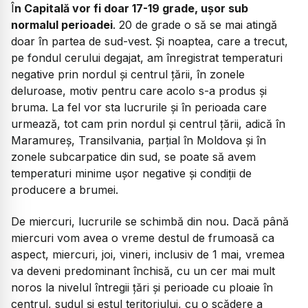
Î
n Capitală vor fi doar 17-19 grade, ușor sub
normalul perioadei
. 20 de grade o să se mai atingă
doar în partea de sud-vest. Și noaptea, care a trecut,
pe fondul cerului degajat, am înregistrat temperaturi
negative prin nordul și centrul țării, în zonele
deluroase, motiv pentru care acolo s-a produs și
bruma. La fel vor sta lucrurile și în perioada care
urmează, tot cam prin nordul și centrul țării, adică în
Maramureș, Transilvania, parțial în Moldova și în
zonele subcarpatice din sud, se poate să avem
temperaturi minime ușor negative și condiții de
producere a brumei.
De miercuri, lucrurile se schimbă din nou. Dacă până
miercuri vom avea o vreme destul de frumoasă ca
aspect, miercuri, joi, vineri, inclusiv de 1 mai, vremea
va deveni predominant închisă, cu un cer mai mult
noros la nivelul întregii țări și perioade cu ploaie în
centrul, sudul și estul teritoriului, cu o scădere a