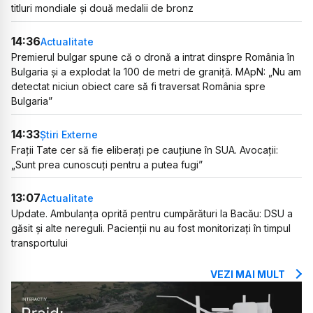
titluri mondiale și două medalii de bronz
14:36
Actualitate
Premierul bulgar spune că o dronă a intrat dinspre România în
Bulgaria și a explodat la 100 de metri de graniță. MApN: „Nu am
detectat niciun obiect care să fi traversat România spre
Bulgaria”
14:33
Știri Externe
Frații Tate cer să fie eliberați pe cauțiune în SUA. Avocații:
„Sunt prea cunoscuți pentru a putea fugi”
13:07
Actualitate
Update. Ambulanța oprită pentru cumpărături la Bacău: DSU a
găsit și alte nereguli. Pacienții nu au fost monitorizați în timpul
transportului
VEZI MAI MULT