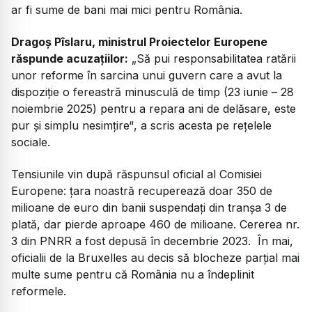
ar fi sume de bani mai mici pentru România.
Dragoș Pîslaru, ministrul Proiectelor Europene
răspunde acuzațiilor:
„Să pui responsabilitatea ratării
unor reforme în sarcina unui guvern care a avut la
dispoziție o fereastră minusculă de timp (23 iunie – 28
noiembrie 2025) pentru a repara ani de delăsare, este
pur și simplu nesimțire“
, a scris acesta pe rețelele
sociale.
Tensiunile vin după răspunsul oficial al Comisiei
Europene: țara noastră recuperează doar 350 de
milioane de euro din banii suspendați din tranșa 3 de
plată, dar pierde aproape 460 de milioane. Cererea nr.
3 din PNRR a fost depusă în decembrie 2023. În mai,
oficialii de la Bruxelles au decis să blocheze parțial mai
multe sume pentru că România nu a îndeplinit
reformele.