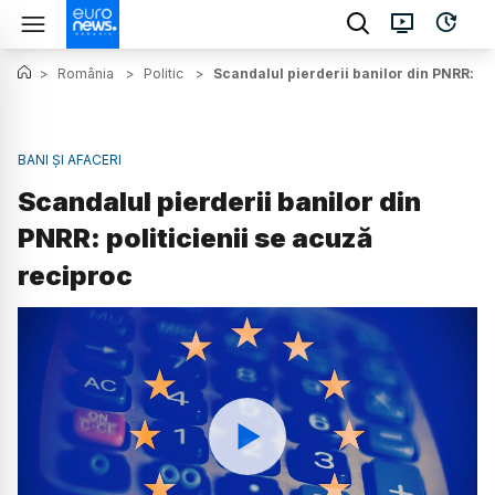
>
România
>
Politic
>
Scandalul pierderii banilor din PNRR: po
BANI ȘI AFACERI
Scandalul pierderii banilor din
PNRR: politicienii se acuză
reciproc
Watch