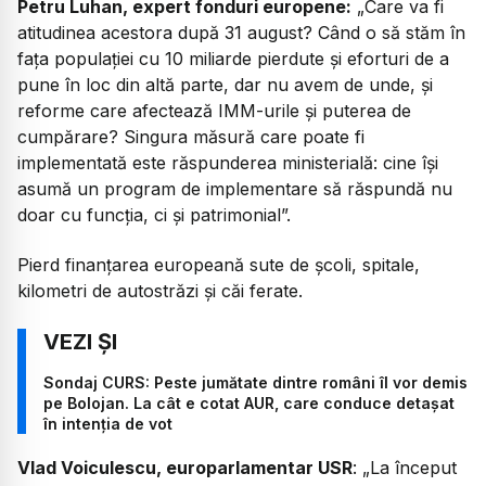
Petru Luhan, expert fonduri europene:
„
Care va fi
atitudinea acestora după 31 august? Când o să stăm în
fața populației cu 10 miliarde pierdute și eforturi de a
pune în loc din altă parte, dar nu avem de unde, și
reforme care afectează IMM-urile și puterea de
cumpărare? Singura măsură care poate fi
implementată este răspunderea ministerială: cine își
asumă un program de implementare să răspundă nu
doar cu funcția, ci și patrimonial”.
Pierd finanțarea europeană sute de școli, spitale,
kilometri de autostrăzi și căi ferate.
Sondaj CURS: Peste jumătate dintre români îl vor demis
pe Bolojan. La cât e cotat AUR, care conduce detașat
în intenția de vot
Vlad Voiculescu, europarlamentar USR
: „
La început