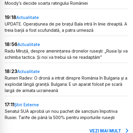
Moody’s decide soarta ratingului României
19:18
Actualitate
UPDATE. Operațiunea de pe brațul Bala intră în linie dreaptă. A
treia barjă a fost scufundată, a patra urmează
18:56
Actualitate
Radu Miruță, despre amenințarea dronelor rusești: „Rusia își va
schimba tactica. Și noi va trebui să ne readaptăm”
18:23
Actualitate
Rumen Radev: O dronă a intrat dinspre România în Bulgaria și a
explodat lângă graniță. Bulgaria: E un aparat folosit pe scară
largă de armata ucraineană
17:11
Știri Externe
Senatul SUA aprobă un nou pachet de sancțiuni împotriva
Rusiei. Tarife de până la 500% pentru importurile rusești
VEZI MAI MULT