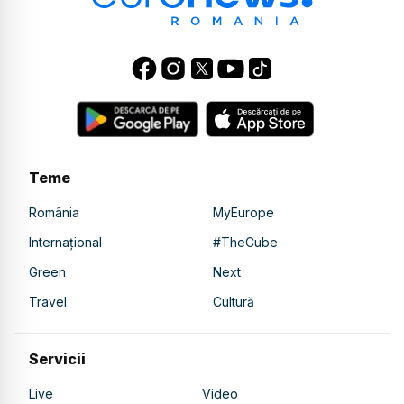
Teme
România
MyEurope
Internațional
#TheCube
Green
Next
Travel
Cultură
Servicii
Live
Video