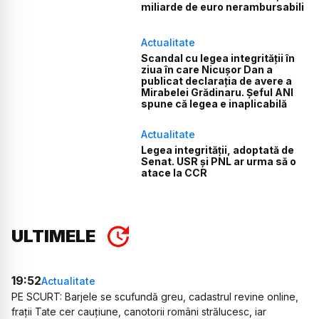
miliarde de euro nerambursabili
Actualitate
Scandal cu legea integrității în
ziua în care Nicușor Dan a
publicat declarația de avere a
Mirabelei Grădinaru. Șeful ANI
spune că legea e inaplicabilă
Actualitate
Legea integrității, adoptată de
Senat. USR și PNL ar urma să o
atace la CCR
ULTIMELE
19:52
Actualitate
PE SCURT: Barjele se scufundă greu, cadastrul revine online,
frații Tate cer cauțiune, canotorii români strălucesc, iar