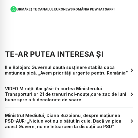
URMĂREȘTE CANALUL EURONEWS ROMÂNIA PE WHATSAPP!
TE-AR PUTEA INTERESA ȘI
Ilie Bolojan: Guvernul caută susținere stabilă dacă
moțiunea pică. „Avem priorități urgente pentru România”
VIDEO Miruță: Am găsit în curtea Ministerului
Transporturilor 21 de trenuri noi-nouțe,care zac de luni
bune spre a fi decolorate de soare
Ministrul Mediului, Diana Buzoianu, despre moțiunea
PSD-AUR: „Niciun vot nu e bătut în cuie. Dacă va pica
acest Guvern, nu ne întoarcem la discuții cu PSD”