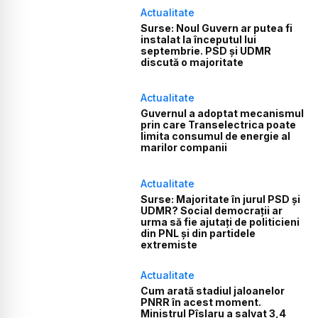
Actualitate
Surse: Noul Guvern ar putea fi
instalat la începutul lui
septembrie. PSD și UDMR
discută o majoritate
Actualitate
Guvernul a adoptat mecanismul
prin care Transelectrica poate
limita consumul de energie al
marilor companii
Actualitate
Surse: Majoritate în jurul PSD și
UDMR? Social democrații ar
urma să fie ajutați de politicieni
din PNL și din partidele
extremiste
Actualitate
Cum arată stadiul jaloanelor
PNRR în acest moment.
Ministrul Pîslaru a salvat 3,4