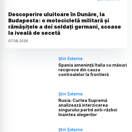
Descoperire uluitoare în Dunăre, la
Budapesta: o motocicletă militară și
rămășițele a doi soldați germani, scoase
la iveală de secetă
07
.
08
.
2026
Știri Externe
Spania amenință Italia cu măsuri
reciproce din cauza
controalelor la frontieră
Știri Externe
Rusia: Curtea Supremă
analizează interzicerea
singurului partid anti-război
înaintea alegerilor
Știri Externe