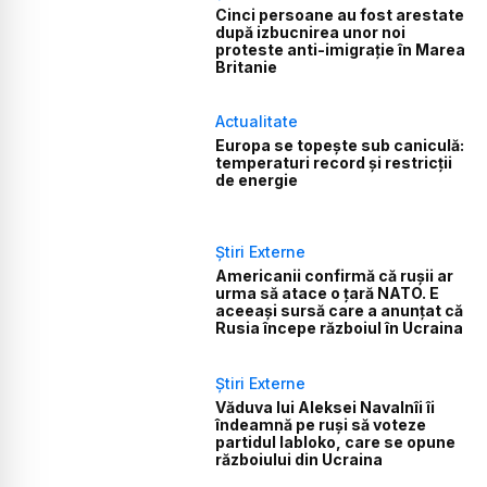
Cinci persoane au fost arestate
după izbucnirea unor noi
proteste anti-imigrație în Marea
Britanie
Actualitate
Europa se topește sub caniculă:
temperaturi record și restricții
de energie
Știri Externe
Americanii confirmă că rușii ar
urma să atace o țară NATO. E
aceeași sursă care a anunțat că
Rusia începe războiul în Ucraina
Știri Externe
Văduva lui Aleksei Navalnîi îi
îndeamnă pe ruși să voteze
partidul Iabloko, care se opune
războiului din Ucraina