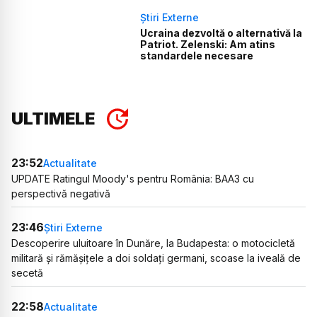
Știri Externe
Ucraina dezvoltă o alternativă la
Patriot. Zelenski: Am atins
standardele necesare
ULTIMELE
23:52
Actualitate
UPDATE Ratingul Moody's pentru România: BAA3 cu
perspectivă negativă
23:46
Știri Externe
Descoperire uluitoare în Dunăre, la Budapesta: o motocicletă
militară și rămășițele a doi soldați germani, scoase la iveală de
secetă
22:58
Actualitate