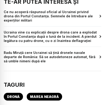
TE-AR PUTEA INTERESA ȘI
Ce nu acoperă răspunsul oficial al Ucrainei privind
drona din Portul Constanța. Semnele de întrebare ale
experților militari
Ucraina vine cu explicații despre drona care a explodat
în Portul Constanța după o lună de la incident. A pierdut
legătura cu patru drone, cu o zi înaintea deflagrației
Radu Miruță cere Ucrainei să țină dronele navale
departe de România: Să se autodetoneze automat, fără
să umble nimeni după ele
TAGURI
DRONĂ
MAREA NEAGRĂ