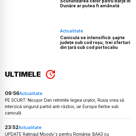
Scufundarea celor patru barje în
Dunăre ar putea fi amânată
Actualitate
Canicula se intensifică: șapte
județe sub cod roșu, trei sferturi
din țară sub cod portocaliu
ULTIMELE
09:56
Actualitate
PE SCURT: Nicușor Dan retrimite legea urșilor, Rusia vrea să
interzică singurul partid anti-război, iar Europa fierbe sub
caniculă
23:52
Actualitate
UPDATE Ratingul Moody's pentru România: BAA3 cu