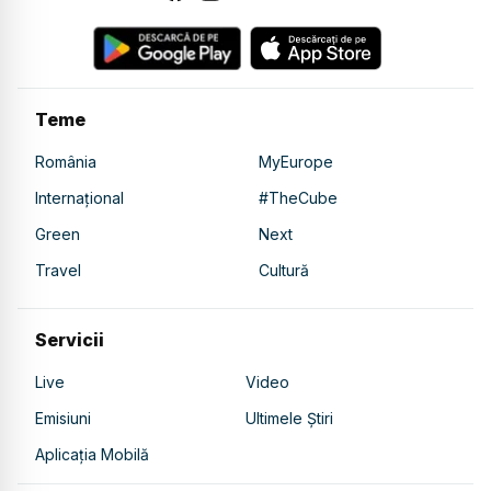
Teme
România
MyEurope
Internațional
#TheCube
Green
Next
Travel
Cultură
Servicii
Live
Video
Emisiuni
Ultimele Știri
Aplicația Mobilă