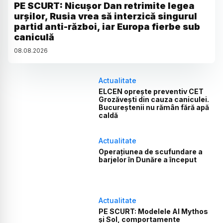
PE SCURT: Nicușor Dan retrimite legea
urșilor, Rusia vrea să interzică singurul
partid anti-război, iar Europa fierbe sub
caniculă
08
.
08
.
2026
Actualitate
ELCEN oprește preventiv CET
Grozăvești din cauza caniculei.
Bucureștenii nu rămân fără apă
caldă
Actualitate
Operațiunea de scufundare a
barjelor în Dunăre a început
Actualitate
PE SCURT: Modelele AI Mythos
și Sol, comportamente