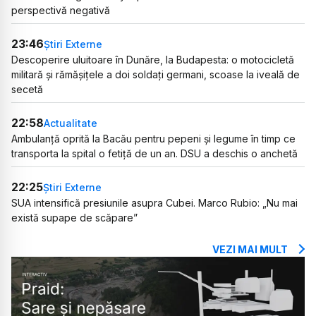
perspectivă negativă
23:46
Știri Externe
Descoperire uluitoare în Dunăre, la Budapesta: o motocicletă
militară și rămășițele a doi soldați germani, scoase la iveală de
secetă
22:58
Actualitate
Ambulanță oprită la Bacău pentru pepeni și legume în timp ce
transporta la spital o fetiță de un an. DSU a deschis o anchetă
22:25
Știri Externe
SUA intensifică presiunile asupra Cubei. Marco Rubio: „Nu mai
există supape de scăpare”
VEZI MAI MULT