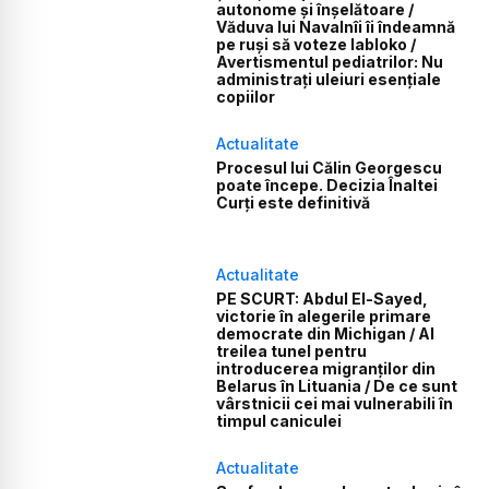
autonome și înșelătoare /
Văduva lui Navalnîi îi îndeamnă
pe ruși să voteze Iabloko /
Avertismentul pediatrilor: Nu
administrați uleiuri esențiale
copiilor
Actualitate
Procesul lui Călin Georgescu
poate începe. Decizia Înaltei
Curți este definitivă
Actualitate
PE SCURT: Abdul El-Sayed,
victorie în alegerile primare
democrate din Michigan / Al
treilea tunel pentru
introducerea migranților din
Belarus în Lituania / De ce sunt
vârstnicii cei mai vulnerabili în
timpul caniculei
Actualitate