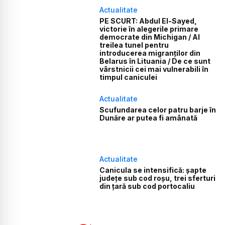
Actualitate
PE SCURT: Abdul El-Sayed,
victorie în alegerile primare
democrate din Michigan / Al
treilea tunel pentru
introducerea migranților din
Belarus în Lituania / De ce sunt
vârstnicii cei mai vulnerabili în
timpul caniculei
Actualitate
Scufundarea celor patru barje în
Dunăre ar putea fi amânată
Actualitate
Canicula se intensifică: șapte
județe sub cod roșu, trei sferturi
din țară sub cod portocaliu