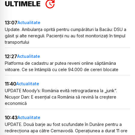
ULTIMELE
13:07
Actualitate
Update. Ambulanța oprită pentru cumpărături la Bacău: DSU a
găsit și alte nereguli. Pacienții nu au fost monitorizați în timpul
transportului
12:27
Actualitate
Platforma de cadastru ar putea reveni online săptămâna
viitoare. Ce se întâmplă cu cele 94.000 de cereri blocate
11:40
Actualitate
UPDATE Moody’s: România evită retrogradarea la „junk”.
Nicușor Dan: E esențial ca România să revină la creștere
economică
10:43
Actualitate
UPDATE. Două barje au fost scufundate în Dunăre pentru a
redirecționa apa către Cernavodă. Operațiunea a durat 11 ore