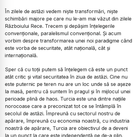
În zilele de astăzi vedem niște transformări, niște
schimbări majore pe care nu le-am mai văzut din zilele
Războiului Rece. Trecem și depășim înțelegerile
convenționale, paralelismul convențional. Și acum
vorbim despre transformarea unei noi paradigme când
este vorba de securitate, atât națională, cât și
internațională.
Sper că cu toții putem să înțelegem că este un punct
atât critic și vital securitatea în ziua de astăzi. Cine nu
este puternic pe teren nu are un loc unde să se așeze
la masă, pentru că suntem în pragul și în mijlocul unei
perioade plină de haos. Turcia este una dintre națiile
norocoase care a preconizat tot ce se întâmplă în
secolul de astăzi. Împreună cu sectorul nostru de
apărare, împreună cu economia noastră, cu industria
noastră de apărare, Turcia are obiectivul de a deveni
la un punct la care este independentă pe de-a plin.