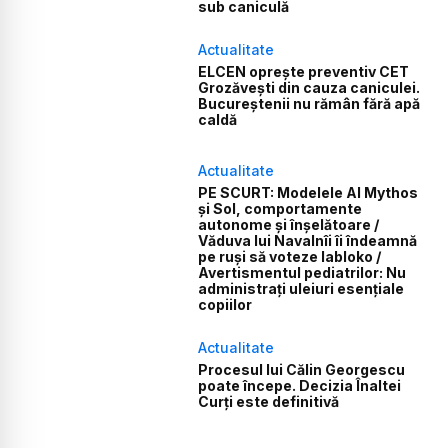
sub caniculă
Actualitate
ELCEN oprește preventiv CET
Grozăvești din cauza caniculei.
Bucureștenii nu rămân fără apă
caldă
Actualitate
PE SCURT: Modelele AI Mythos
și Sol, comportamente
autonome și înșelătoare /
Văduva lui Navalnîi îi îndeamnă
pe ruși să voteze Iabloko /
Avertismentul pediatrilor: Nu
administrați uleiuri esențiale
copiilor
Actualitate
Procesul lui Călin Georgescu
poate începe. Decizia Înaltei
Curți este definitivă