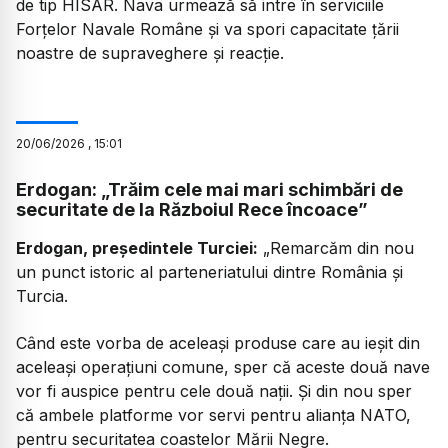
de tip HISAR. Nava urmează să intre în serviciile
Forțelor Navale Române și va spori capacitate țării
noastre de supraveghere și reacție.
20
/
06
/
2026
,
15:01
Erdogan: „Trăim cele mai mari schimbări de
securitate de la Războiul Rece încoace”
Erdogan, președintele Turciei:
„Remarcăm din nou
un punct istoric al parteneriatului dintre România și
Turcia.
Când este vorba de aceleași produse care au ieșit din
aceleași operațiuni comune, sper că aceste două nave
vor fi auspice pentru cele două nații. Și din nou sper
că ambele platforme vor servi pentru alianța NATO,
pentru securitatea coastelor Mării Negre.