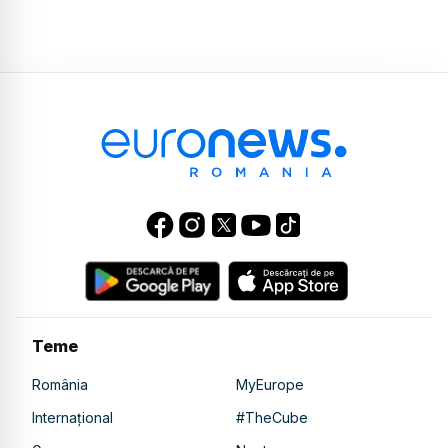
Teme
România
MyEurope
Internațional
#TheCube