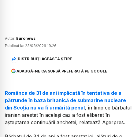
Autor:
Euronews
Publicat la:
23/03/2026 19:26
DISTRIBUIȚI ACEASTĂ ȘTIRE
ADAUGĂ-NE CA SURSĂ PREFERATĂ PE GOOGLE
Românca de 31 de ani implicată în tentativa de a
pătrunde în baza britanică de submarine nucleare
din Scoția nu va fi urmărită penal
, în timp ce bărbatul
iranian arestat în același caz a fost eliberat în
așteptarea continuării anchetei, relatează Agerpres.
Bărbatul de 34 de ani a fost arestat joi, alături de o