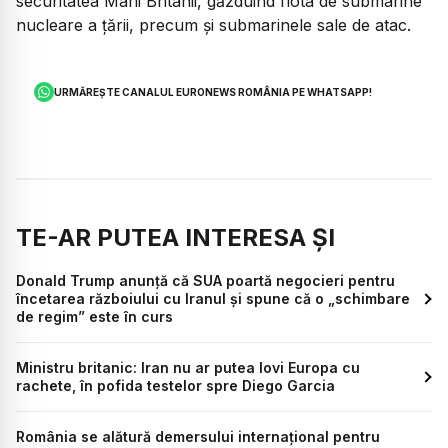
securitatea Marii Britanii, găzduind flota de submarine
nucleare a țării, precum și submarinele sale de atac.
URMĂREȘTE CANALUL EURONEWS ROMÂNIA PE WHATSAPP!
TE-AR PUTEA INTERESA ȘI
Donald Trump anunță că SUA poartă negocieri pentru
încetarea războiului cu Iranul și spune că o „schimbare
de regim” este în curs
Ministru britanic: Iran nu ar putea lovi Europa cu
rachete, în pofida testelor spre Diego Garcia
România se alătură demersului internațional pentru