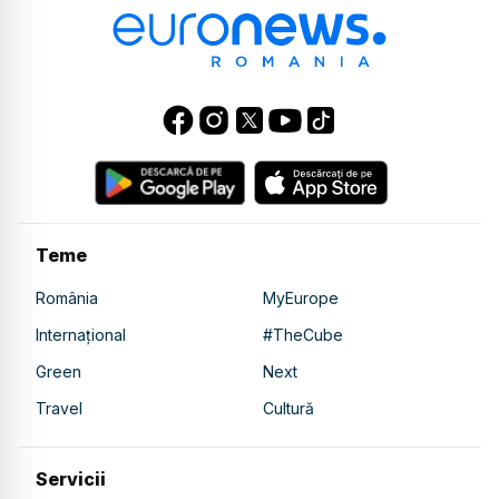
Teme
România
MyEurope
Internațional
#TheCube
Green
Next
Travel
Cultură
Servicii