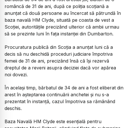
româncă de 31 de ani, după ce poliția scoțiană a
anunțat că două persoane au încercat să pătrundă în
baza navală HM Clyde, situată pe coasta de vest a
Scoției, autoritățile precizând ulterior că ambii urmau
să se prezinte luni în fața instanței din Dumbarton.
Procuratura publică din Scoția a anunțat luni că a
decis să nu deschidă proceduri judiciare împotriva
femeii de 31 de ani, precizând însă că își rezervă
dreptul de a reveni asupra deciziei dacă vor apărea
noi dovezi.
În același timp, bărbatul de 34 de ani a fost eliberat din
arest în așteptarea continuării anchetei și nu s-a
prezentat în instanță, cazul împotriva sa rămânând
deschis.
Baza Navală HM Clyde este esențială pentru