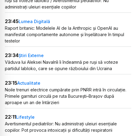
ruși să voteze Iabloko / Avertismentul pediatrilor: Nu
administrați uleiuri esențiale copiilor
23:45
Lumea Digitală
Raport britanic: Modelele AI de la Anthropic și OpenAI au
manifestat comportamente autonome și înșelătoare în timpul
testelor
23:34
Știri Externe
Văduva lui Aleksei Navalnîi îi îndeamnă pe ruși să voteze
partidul Iabloko, care se opune războiului din Ucraina
23:15
Actualitate
Noile trenuri electrice cumpărate prin PNRR intră în circulație.
Primele garnituri circulă pe ruta București–Brașov după
aproape un an de întârzieri
22:11
Lifestyle
Avertismentul pediatrilor: Nu administrați uleiuri esențiale
copiilor. Pot provoca intoxicații și dificultăți respiratorii