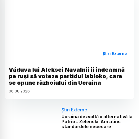
Știri Externe
Văduva lui Aleksei Navalnîi îi îndeamnă
pe ruși să voteze partidul Iabloko, care
se opune războiului din Ucraina
06
.
08
.
2026
Știri Externe
Ucraina dezvoltă o alternativă la
Patriot. Zelenski: Am atins
standardele necesare