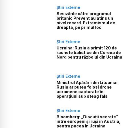
Știri Externe
Sesizările către programul
britanic Prevent au atins un
nivel record. Extremismul de
dreapta, pe primul loc
Știri Externe
Ucraina: Rusia a primit 120 de
rachete balistice din Coreea de
Nord pentru războiul din Ucraina
Știri Externe
Ministrul Apărării din Lituania:
Rusia ar putea folosi drone
ucrainene capturate în
operațiuni sub steag fals
Știri Externe
Bloomberg: „Discuții secrete”
între europeni și ruși în Austria,
pentru pacea în Ucraina