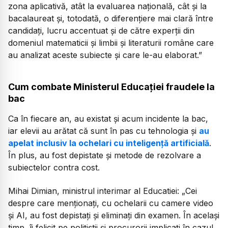
zona aplicativă, atât la evaluarea națională, cât și la
bacalaureat și, totodată, o diferențiere mai clară între
candidați, lucru accentuat și de către experții din
domeniul matematicii și limbii și literaturii române care
au analizat aceste subiecte și care le-au elaborat.”
Cum combate Ministerul Educației fraudele la
bac
Ca în fiecare an, au existat și acum incidente la bac,
iar elevii au arătat că sunt în pas cu tehnologia și
au
apelat inclusiv la ochelari cu inteligență artificială
.
În plus, au fost depistate și metode de rezolvare a
subiectelor contra cost.
Mihai Dimian, ministrul interimar al Educatiei:
„Cei
despre care menționați, cu ochelarii cu camere video
și AI, au fost depistați și eliminați din examen. În același
timp, îi felicit pe polițiștii și procurorii implicați în cazul