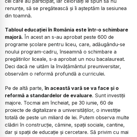
cei care au participat, iar celorlalți le spun să nu
renunțe, să se pregătească și îi așteptăm la sesiunea
din toamnă.
Tabloul educației în România este într-o schimbare
majoră.
În acest an s-au aprobat peste 600 de
programe școlare pentru liceu, care, adăugându-se
noului program-cadru, înseamnă o schimbare a
pregătirilor liceale, s-a aprobat un nou bacalaureat.
Deci dacă ne uităm la învățământul preuniversitar,
observăm o reformă profundă a curriculei.
Pe de altă parte,
în această vară se va face și o
reformă a standardelor de evaluare
. Sunt investiții
majore. Tocmai am încheiat, pe 30 iunie, 60 de
proiecte de digitalizare a universităților, o investiție
totală de peste un miliard de lei. Putem observa multe
clădiri în construcție, cămine, spații sociale, cantine,
dar și spații de educație și cercetare. Să privim cu mai