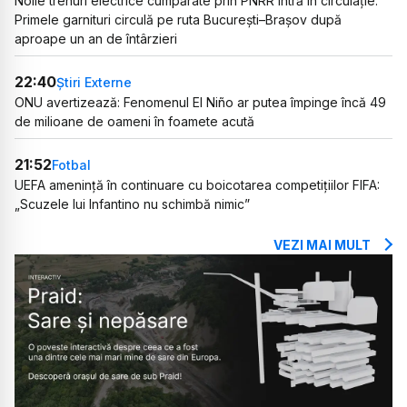
Noile trenuri electrice cumpărate prin PNRR intră în circulație.
Primele garnituri circulă pe ruta București–Brașov după
aproape un an de întârzieri
22:40
Știri Externe
ONU avertizează: Fenomenul El Niño ar putea împinge încă 49
de milioane de oameni în foamete acută
21:52
Fotbal
UEFA amenință în continuare cu boicotarea competițiilor FIFA:
„Scuzele lui Infantino nu schimbă nimic”
VEZI MAI MULT