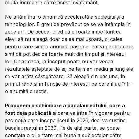
multă încredere către acest învățământ.
Ne aflăm într-o dinamică accelerată a societății și a
tehnologiilor. E greu de prevăzut ce se va întâmpla în
zece ani. De aceea, cred că e foarte important ca
elevii să nu aleagă doar calea mai ușoară, ci calea
pentru care simt o anumită pasiune, calea pentru care
simt că pot dedica foarte mult din timpul și interesul
lor. Chiar dacă, la început poate nu vor vedea
rezultatele așteptate de ei, pe termen mediu și lung ele
se vor arăta câștigătoare. Să aleagă din pasiune, în
primul rând și în funcție de interesul pe care îl au într-
o anumită direcție.
Propunem o schimbare a bacalaureatului, care a
fost deja publicată
și care va intra în vigoare pentru
promoția care începe liceul în 2026, deci va susține
bacalaureatul în 2030. Pe de altă parte, se poate
constata o orientare mai bună a subiectelor către