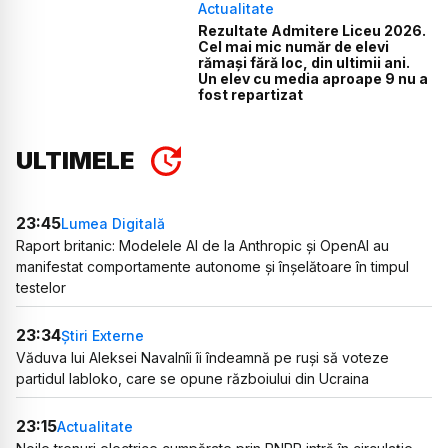
Actualitate
Rezultate Admitere Liceu 2026.
Cel mai mic număr de elevi
rămași fără loc, din ultimii ani.
Un elev cu media aproape 9 nu a
fost repartizat
ULTIMELE
23:45
Lumea Digitală
Raport britanic: Modelele AI de la Anthropic și OpenAI au
manifestat comportamente autonome și înșelătoare în timpul
testelor
23:34
Știri Externe
Văduva lui Aleksei Navalnîi îi îndeamnă pe ruși să voteze
partidul Iabloko, care se opune războiului din Ucraina
23:15
Actualitate