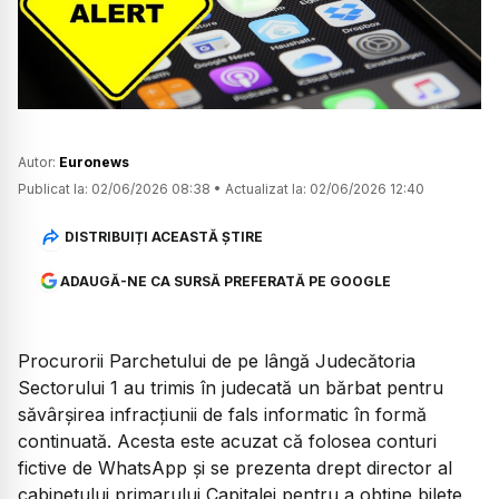
Watch
Autor:
Euronews
Publicat la:
02/06/2026 08:38
•
Actualizat la:
02/06/2026 12:40
DISTRIBUIȚI ACEASTĂ ȘTIRE
ADAUGĂ-NE CA SURSĂ PREFERATĂ PE GOOGLE
Procurorii Parchetului de pe lângă Judecătoria
Sectorului 1 au trimis în judecată un bărbat pentru
săvârșirea infracțiunii de fals informatic în formă
continuată. Acesta este acuzat că folosea conturi
fictive de WhatsApp și se prezenta drept director al
cabinetului primarului Capitalei pentru a obține bilete