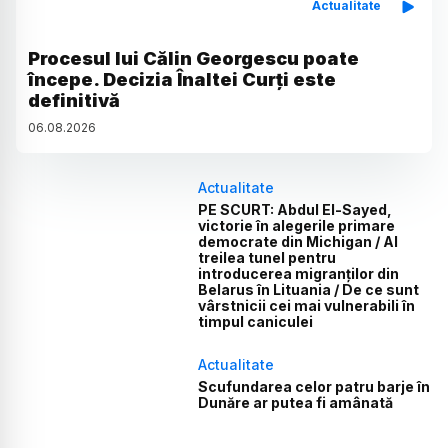
Actualitate
Procesul lui Călin Georgescu poate
începe. Decizia Înaltei Curți este
definitivă
06
.
08
.
2026
Actualitate
PE SCURT: Abdul El-Sayed,
victorie în alegerile primare
democrate din Michigan / Al
treilea tunel pentru
introducerea migranților din
Belarus în Lituania / De ce sunt
vârstnicii cei mai vulnerabili în
timpul caniculei
Actualitate
Scufundarea celor patru barje în
Dunăre ar putea fi amânată