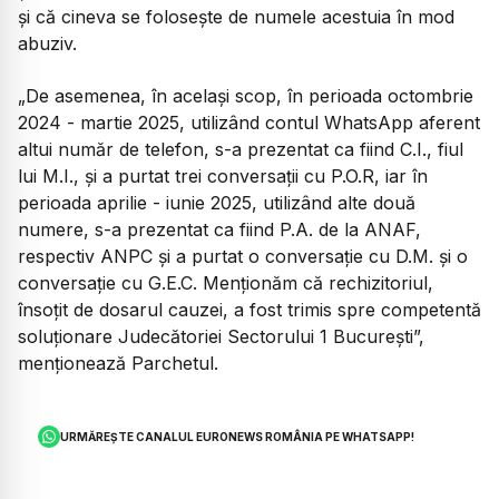
și că cineva se folosește de numele acestuia în mod
abuziv.
„De asemenea, în același scop, în perioada octombrie
2024 - martie 2025, utilizând contul WhatsApp aferent
altui număr de telefon, s-a prezentat ca fiind C.I., fiul
lui M.I., și a purtat trei conversații cu P.O.R, iar în
perioada aprilie - iunie 2025, utilizând alte două
numere, s-a prezentat ca fiind P.A. de la ANAF,
respectiv ANPC și a purtat o conversație cu D.M. și o
conversație cu G.E.C. Menționăm că rechizitoriul,
însoțit de dosarul cauzei, a fost trimis spre competentă
soluționare Judecătoriei Sectorului 1 București”,
menționează Parchetul.
URMĂREȘTE CANALUL EURONEWS ROMÂNIA PE WHATSAPP!