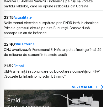
Văduva lui Aleksei Navalnîi îi îndeamnă pe ruși să voteze
partidul Iabloko, care se opune războiului din Ucraina
23:15
Actualitate
Noile trenuri electrice cumpărate prin PNRR intră în circulație.
Primele garnituri circulă pe ruta București–Brașov după
aproape un an de întârzieri
22:40
Știri Externe
ONU avertizează: Fenomenul El Niño ar putea împinge încă 49
de milioane de oameni în foamete acută
21:52
Fotbal
UEFA amenință în continuare cu boicotarea competițiilor FIFA:
„Scuzele lui Infantino nu schimbă nimic”
VEZI MAI MULT