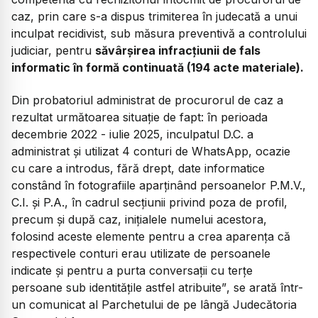
caz, prin care s-a dispus trimiterea în judecată a unui
inculpat recidivist, sub măsura preventivă a controlului
judiciar, pentru
săvârșirea infracțiunii de fals
informatic în formă continuată (194 acte materiale).
Din probatoriul administrat de procurorul de caz a
rezultat următoarea situație de fapt: în perioada
decembrie 2022 - iulie 2025, inculpatul D.C. a
administrat și utilizat 4 conturi de WhatsApp, ocazie
cu care a introdus, fără drept, date informatice
constând în fotografiile aparținând persoanelor P.M.V.,
C.I. și P.A., în cadrul secțiunii privind poza de profil,
precum și după caz, inițialele numelui acestora,
folosind aceste elemente pentru a crea aparența că
respectivele conturi erau utilizate de persoanele
indicate și pentru a purta conversații cu terțe
persoane sub identitățile astfel atribuite”
, se arată într-
un comunicat al Parchetului de pe lângă Judecătoria