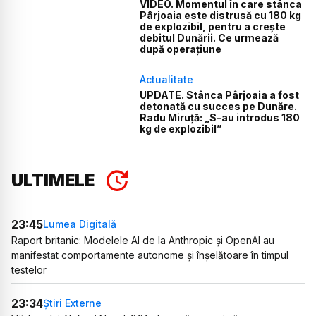
VIDEO. Momentul în care stânca
Pârjoaia este distrusă cu 180 kg
de explozibil, pentru a crește
debitul Dunării. Ce urmează
după operațiune
Actualitate
UPDATE. Stânca Pârjoaia a fost
detonată cu succes pe Dunăre.
Radu Miruță: „S-au introdus 180
kg de explozibil”
ULTIMELE
23:45
Lumea Digitală
Raport britanic: Modelele AI de la Anthropic și OpenAI au
manifestat comportamente autonome și înșelătoare în timpul
testelor
23:34
Știri Externe