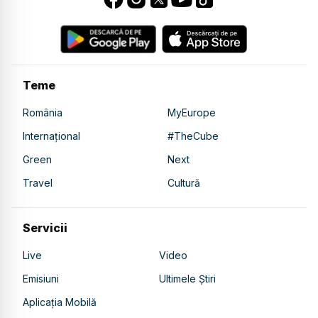
Teme
România
MyEurope
Internațional
#TheCube
Green
Next
Travel
Cultură
Servicii
Live
Video
Emisiuni
Ultimele Știri
Aplicația Mobilă