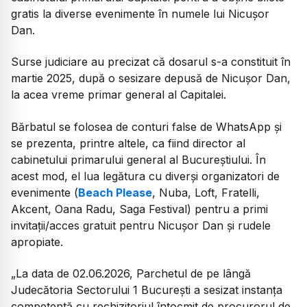
gratis la diverse evenimente în numele lui Nicușor
Dan.
Surse judiciare au precizat că dosarul s-a constituit în
martie 2025, după o sesizare depusă de Nicușor Dan,
la acea vreme primar general al Capitalei.
Bărbatul se folosea de conturi false de WhatsApp și
se prezenta, printre altele, ca fiind director al
cabinetului primarului general al Bucureștiului. În
acest mod, el lua legătura cu diverși organizatori de
evenimente (
Beach Please
, Nuba, Loft, Fratelli,
Akcent, Oana Radu, Saga Festival) pentru a primi
invitații/acces gratuit pentru Nicușor Dan și rudele
apropiate.
„
La data de 02.06.2026, Parchetul de pe lângă
Judecătoria Sectorului 1 București a sesizat instanța
competentă cu rechizitoriul întocmit de procurorul de