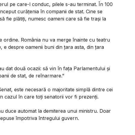
terul pe care-l conduc, pilele s-au terminat. În 100
început curățenia în companii de stat. Cine se
 fie plătiți, numesc oameni care să fie trași la
e ordine. România nu va merge înainte cu teatru
, e despre oamenii buni din țara asta, din țara
 dat două ocazii: să vin în fața Parlamentului și
nii de stat, de reînarmare."
enat, este necesară o majoritate simplă dintre cei
 cazul în care toți senatorii vor fi prezenți.
 nu duce automat la demiterea unui ministru. Doar
depuse împotriva întregului guvern.