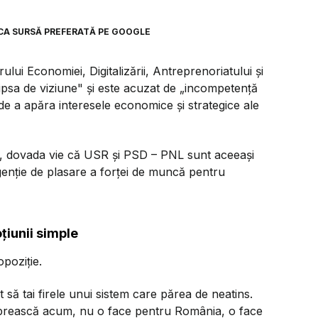
CA SURSĂ PREFERATĂ PE GOOGLE
ui Economiei, Digitalizării, Antreprenoriatului și
„lipsa de viziune" și este acuzat de „incompetență
 de a apăra interesele economice și strategice ale
uță, dovada vie că USR și PSD – PNL sunt aceeași
genție de plasare a forței de muncă pentru
țiunii simple
poziție.
să tai firele unui sistem care părea de neatins.
 oprească acum, nu o face pentru România, o face