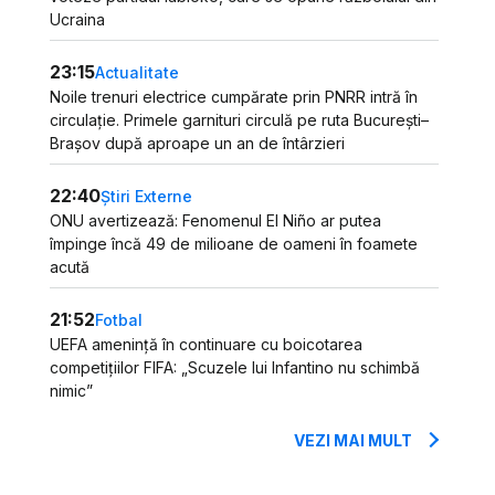
Ucraina
23:15
Actualitate
Noile trenuri electrice cumpărate prin PNRR intră în
circulație. Primele garnituri circulă pe ruta București–
Brașov după aproape un an de întârzieri
22:40
Știri Externe
ONU avertizează: Fenomenul El Niño ar putea
împinge încă 49 de milioane de oameni în foamete
acută
21:52
Fotbal
UEFA amenință în continuare cu boicotarea
competițiilor FIFA: „Scuzele lui Infantino nu schimbă
nimic”
VEZI MAI MULT