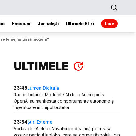
ic
Emisiuni
Jurnaliști
Ultimele Stiri
Live
se teme, inițiază moțiuni"
ULTIMELE
23:45
Lumea Digitală
Raport britanic: Modelele AI de la Anthropic și
OpenAI au manifestat comportamente autonome și
înșelătoare în timpul testelor
23:34
Știri Externe
Văduva lui Aleksei Navalnîi îi îndeamnă pe ruși să
voteze partidul Iabloko, care se opune războiului din