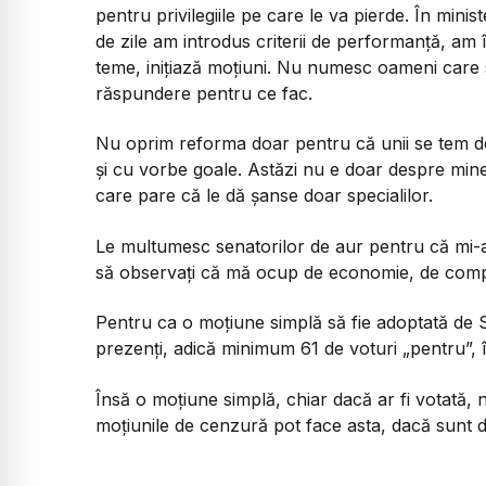
pentru privilegiile pe care le va pierde. În minis
de zile am introdus criterii de performanță, am 
teme, inițiază moțiuni. Nu numesc oameni care să
răspundere pentru ce fac.
Nu oprim reforma doar pentru că unii se tem d
și cu vorbe goale. Astăzi nu e doar despre mine
care pare că le dă șanse doar specialilor.
Le multumesc senatorilor de aur pentru că mi-au
să observați că mă ocup de economie, de compa
Pentru ca o moțiune simplă să fie adoptată de S
prezenți, adică minimum 61 de voturi „pentru”, în
Însă o moțiune simplă, chiar dacă ar fi votată,
moțiunile de cenzură pot face asta, dacă sunt 