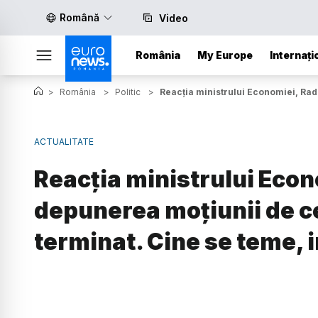
Română
Video
România
My Europe
Internați
>
România
>
Politic
>
Reacția ministrului Economiei, Radu
ACTUALITATE
Reacția ministrului Econ
depunerea moțiunii de ce
terminat. Cine se teme, 