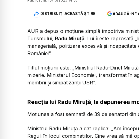
Publicat la:
13/10/2025 14:37
DISTRIBUIȚI ACEASTĂ ȘTIRE
ADAUGĂ-NE 
AUR a depus o moțiune simplă împotriva ministrul
Turismului,
Radu Miruță
. Lui îi este reproșată 
managerială, politizare excesivă și incapacitate
României”.
Titlul moțiunii este: „Ministrul Radu-Dinel Mir
mizerie. Ministerul Economiei, transformat în a
membrii și simpatizanții USR”.
Reacția lui Radu Miruță, la depunerea mo
Moțiunea a fost semnată de 39 de senatori din o
Ministrul Radu Miruță a dat replica:
„Am început 
Reguli în locul combinațiilor. Cine vrea să mă