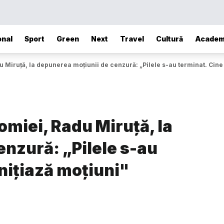
onal
Sport
Green
Next
Travel
Cultură
Academ
 Miruță, la depunerea moțiunii de cenzură: „Pilele s-au terminat. Cine 
omiei, Radu Miruță, la
nzură: „Pilele s-au
inițiază moțiuni"