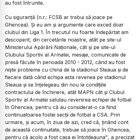
au fost întrunite.
Cu siguranță (n.r.: FCSB ar trebui să joace pe
Ghencea). Și eu am și argumente care exced doar
clubul din Liga 1. În trecutul nu foarte îndepărtat am
descoperit, din cercetările noastre, atât pe site-ul
Ministerului Apărării Naționale, cât și pe site-ul
Clubului Sportiv al Armatei, mesaje, comunicate de
presă făcute în perioada 2010 - 2012, când au fost
niște probleme cu chiria de la stadionul Steaua și de
fiecare dată când echipa asta revenea pe stadionul
Steaua și se înțelegeau din nou la condițiile
contractului de închiriere, atât MAPN cât și Clubul
Sportiv al Armatei salutau revenirea echipei de fotbal
în Ghencea, pentru că au considerat-o ca fiind
continuatoarea fostei secții de fotbal a CSA. Prin
urmare, și acum, în ziua de azi, cred că, ținând cont
de această continuitate, trebuie să joace în Ghencea,
pentru că acolo a fost casa ei întotdeauna"
, a precizat