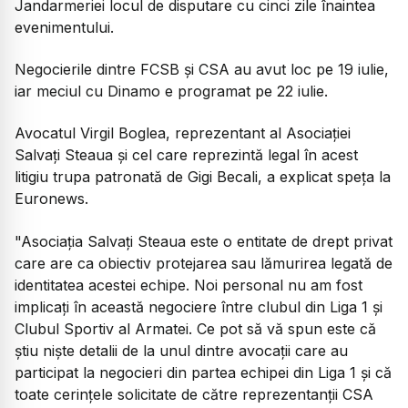
Jandarmeriei locul de disputare cu cinci zile înaintea
evenimentului.
Negocierile dintre FCSB și CSA au avut loc pe 19 iulie,
iar meciul cu Dinamo e programat pe 22 iulie.
Avocatul Virgil Boglea, reprezentant al Asociației
Salvați Steaua și cel care reprezintă legal în acest
litigiu trupa patronată de Gigi Becali, a explicat speța la
Euronews.
"Asociația Salvați Steaua este o entitate de drept privat
care are ca obiectiv protejarea sau lămurirea legată de
identitatea acestei echipe. Noi personal nu am fost
implicați în această negociere între clubul din Liga 1 și
Clubul Sportiv al Armatei. Ce pot să vă spun este că
știu niște detalii de la unul dintre avocații care au
participat la negocieri din partea echipei din Liga 1 și că
toate cerințele solicitate de către reprezentanții CSA