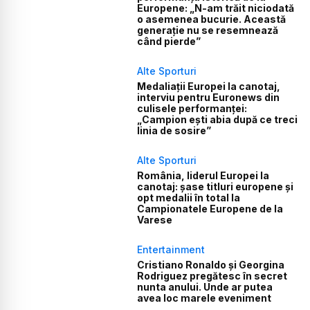
Europene: „N-am trăit niciodată
o asemenea bucurie. Această
generație nu se resemnează
când pierde”
Alte Sporturi
Medaliații Europei la canotaj,
interviu pentru Euronews din
culisele performanței:
„Campion ești abia după ce treci
linia de sosire”
Alte Sporturi
România, liderul Europei la
canotaj: șase titluri europene și
opt medalii în total la
Campionatele Europene de la
Varese
Entertainment
Cristiano Ronaldo și Georgina
Rodriguez pregătesc în secret
nunta anului. Unde ar putea
avea loc marele eveniment