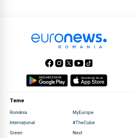
Teme
România
MyEurope
Internațional
#TheCube
Green
Next