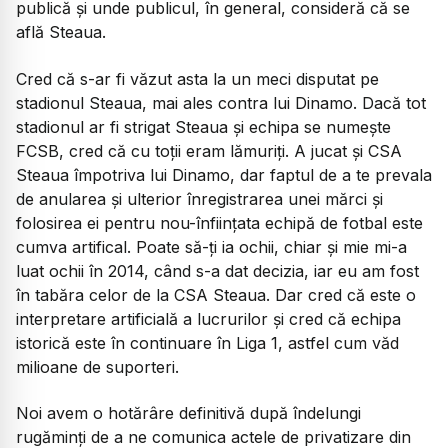
publică și unde publicul, în general, consideră că se
află Steaua.
Cred că s-ar fi văzut asta la un meci disputat pe
stadionul Steaua, mai ales contra lui Dinamo. Dacă tot
stadionul ar fi strigat Steaua și echipa se numește
FCSB, cred că cu toții eram lămuriți. A jucat și CSA
Steaua împotriva lui Dinamo, dar faptul de a te prevala
de anularea și ulterior înregistrarea unei mărci și
folosirea ei pentru nou-înființata echipă de fotbal este
cumva artifical. Poate să-ți ia ochii, chiar și mie mi-a
luat ochii în 2014, când s-a dat decizia, iar eu am fost
în tabăra celor de la CSA Steaua. Dar cred că este o
interpretare artificială a lucrurilor și cred că echipa
istorică este în continuare în Liga 1, astfel cum văd
milioane de suporteri.
Noi avem o hotărâre definitivă după îndelungi
rugăminți de a ne comunica actele de privatizare din