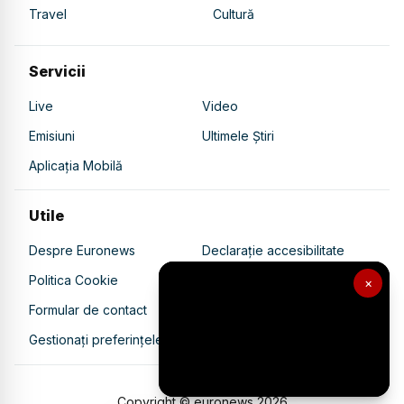
Travel
Cultură
Servicii
Live
Video
Emisiuni
Ultimele Știri
Aplicația Mobilă
Utile
Despre Euronews
Declarație accesibilitate
Politica Cookie
Politica de confidențialitate
×
Formular de contact
Transparență în utilizarea AI
Gestionați preferințele
Copyright © euronews
2026