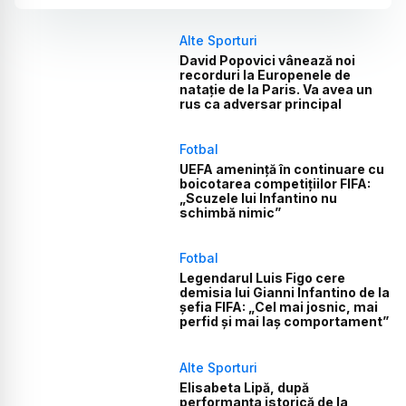
Alte Sporturi
David Popovici vânează noi
recorduri la Europenele de
natație de la Paris. Va avea un
rus ca adversar principal
Fotbal
UEFA amenință în continuare cu
boicotarea competițiilor FIFA:
„Scuzele lui Infantino nu
schimbă nimic”
Fotbal
Legendarul Luis Figo cere
demisia lui Gianni Infantino de la
șefia FIFA: „Cel mai josnic, mai
perfid și mai laș comportament”
Alte Sporturi
Elisabeta Lipă, după
performanța istorică de la