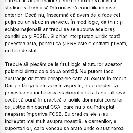
adresa de acum înainte pentru închirierea acestui
stadion va trebui să întrunească condițiile impuse
anterior. Dacă nu, înseamnă că avem de-a face cel
puțin cu un abuz în serviciu. În mod logic, da (n.r.: și
echipa națională ar trebui să se supună acelorași
condiții ca și FCSB). Și chiar interpretez juridic toată
povestea asta, pentru că și FRF este o entitate privată,
nu ține de stat.
Trebuie să plecăm de la firul logic al tuturor acestor
polemici dintre cele două entități. Nu putem face
abstracție de toate derapajele care au existat în trecut.
Dar pe lângă toate aceste aspecte, eu consider că
povestea cu închirierea stadionului nu a făcut altceva
decât să pună în practică orgoliile domnului consilier
de justiție din cadrul CSA, care nu s-au îndreptat
neapărat împotriva FCSB. Eu cred că ele s-au
îndreptat mai mult asupra noastră, a oamenilor, a
suporterilor, care veneau să arate unde e susținerea