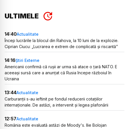
ULTIMELE
14:40
Actualitate
Încep lucrările la blocul din Rahova, la 10 luni de la explozie.
Ciprian Ciucu: „Lucrarea e extrem de complicată și riscantă”
14:16
Știri Externe
Americanii confirmă că rușii ar urma să atace o țară NATO. E
aceeași sursă care a anunțat că Rusia începe războiul în
Ucraina
13:44
Actualitate
Carburanții s-au ieftinit pe fondul reducerii cotațiilor
internaționale. De astăzi, a intervenit și legea plafonării
12:57
Actualitate
România este evaluată astăzi de Moody's. Ilie Bolojan