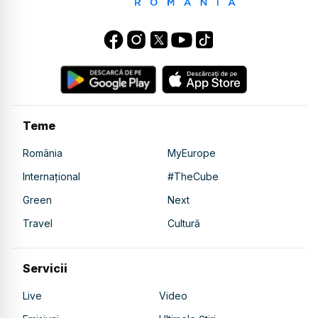
Teme
România
MyEurope
Internațional
#TheCube
Green
Next
Travel
Cultură
Servicii
Live
Video