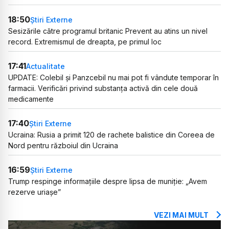
18:50
Știri Externe
Sesizările către programul britanic Prevent au atins un nivel
record. Extremismul de dreapta, pe primul loc
17:41
Actualitate
UPDATE: Colebil și Panzcebil nu mai pot fi vândute temporar în
farmacii. Verificări privind substanța activă din cele două
medicamente
17:40
Știri Externe
Ucraina: Rusia a primit 120 de rachete balistice din Coreea de
Nord pentru războiul din Ucraina
16:59
Știri Externe
Trump respinge informațiile despre lipsa de muniție: „Avem
rezerve uriașe”
VEZI MAI MULT