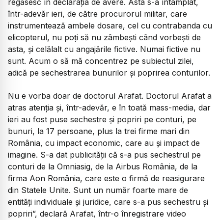
regăsesc în declarația de avere. Asta s-a întâmplat,
într-adevăr ieri, de către procurorul militar, care
instrumentează ambele dosare, cel cu contrabanda cu
elicopterul, nu poți să nu zâmbești când vorbești de
asta, și celălalt cu angajările fictive. Numai fictive nu
sunt. Acum o să mă concentrez pe subiectul zilei,
adică pe sechestrarea bunurilor și poprirea conturilor.
Nu e vorba doar de doctorul Arafat. Doctorul Arafat a
atras atenția și, într-adevăr, e în toată mass-media, dar
ieri au fost puse sechestre și popriri pe conturi, pe
bunuri, la 17 persoane, plus la trei firme mari din
România, cu impact economic, care au și impact de
imagine. S-a dat publicității că s-a pus sechestrul pe
conturi de la Omniasig, de la Airbus România, de la
firma Aon România, care este o firmă de reasigurare
din Statele Unite. Sunt un număr foarte mare de
entități individuale și juridice, care s-a pus sechestru și
popriri”,
declară Arafat, într-o înregistrare video