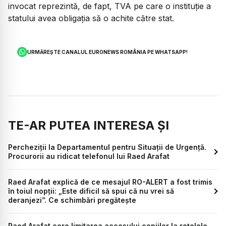
invocat reprezintă, de fapt, TVA pe care o instituție a
statului avea obligația să o achite către stat.
URMĂREȘTE CANALUL EURONEWS ROMÂNIA PE WHATSAPP!
TE-AR PUTEA INTERESA ȘI
Percheziții la Departamentul pentru Situații de Urgență.
Procurorii au ridicat telefonul lui Raed Arafat
Raed Arafat explică de ce mesajul RO-ALERT a fost trimis
în toiul nopții: „Este dificil să spui că nu vrei să
deranjezi”. Ce schimbări pregătește
Raed Arafat cere limitarea accesului copiilor la rețelele