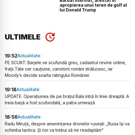
Bărbat înarmat, arestat în
apropierea unui teren de golf al
lui Donald Trump
ULTIMELE
19:52
Actualitate
PE SCURT: Barjele se scufundă greu, cadastrul revine online,
frații Tate cer cauțiune, canotorii români strălucesc, iar
Moody’s decide soarta ratingului României
19:18
Actualitate
UPDATE. Operațiunea de pe brațul Bala intră în linie dreaptă. A
treia barjă a fost scufundată, a patra urmează
18:56
Actualitate
Radu Miruță, despre amenințarea dronelor rusești: „Rusia își va
schimba tactica. Și noi va trebui să ne readaptăm”