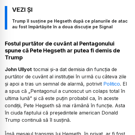
Trump îl susține pe Hegseth după ce planurile de atac
au fost împărtășite în a doua discuție pe Signal
Fostul purtător de cuvânt al Pentagonului
spune că Pete Hegseth ar putea fi demis de
Trump
John Ullyot
tocmai și-a dat demisia din funcția de
purtător de cuvânt al instituției în urmă cu câteva zile
și apoi a tras un semnal de alarmă, potrivit
Politico
. El
a spus că
„Pentagonul a cunoscut un colaps total în
ultima lună”
și că este puțin probabil ca, în aceste
condiții, Pete Hegseth să mai rămână în funcție. Asta
în ciuda faptului că președintele american Donald
Trump continuă să îl susțină.
Însă mesajul transmis lui Hegseth, în privat, ar fi fost