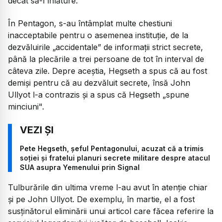
decât să-l înlăture.
În Pentagon, s-au întâmplat multe chestiuni
inacceptabile pentru o asemenea instituție, de la
dezvăluirile „accidentale” de informații strict secrete,
până la plecările a trei persoane de tot în interval de
câteva zile. Depre aceștia, Hegseth a spus că au fost
demiși pentru că au dezvăluit secrete, însă John
Ullyot l-a contrazis și a spus că Hegseth
„spune
minciuni".
Pete Hegseth, șeful Pentagonului, acuzat că a trimis
soției și fratelui planuri secrete militare despre atacul
SUA asupra Yemenului prin Signal
Tulburările din ultima vreme l-au avut în atenție chiar
și pe John Ullyot. De exemplu, în martie, el a fost
susținătorul eliminării unui articol care făcea referire la