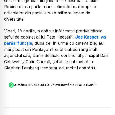
serviciul legendarului jucător de baseball Jackie
Robinson, ca parte a unei eliminări mai ample a
articolelor din paginile web militare legate de
diversitate.
Vineri, 18 aprilie, a apărut informația potrivit căreia
șeful de cabinet al lui Pete Hegseth,
Joe Kasper, va
părăsi funcția
, după ce, în urmă cu câteva zile, au
mai plecat din Pentagon trei oficiali de rang înalt:
adjunctul său, Darin Selnick, consilierul principal Dan
Caldwell și Colin Carroll, șeful de cabinet al lui
Stephen Feinberg (secretar adjunct al apărării).
URMĂREȘTE CANALUL EURONEWS ROMÂNIA PE WHATSAPP!