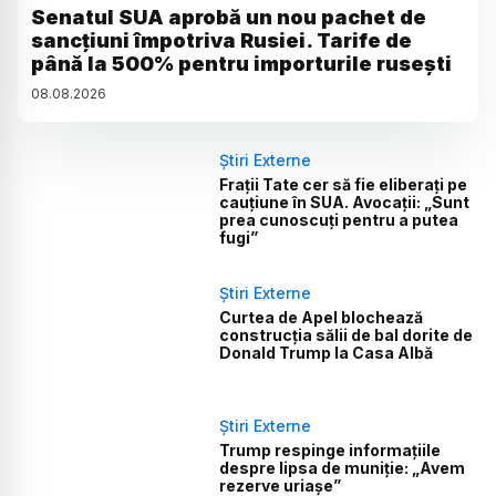
Senatul SUA aprobă un nou pachet de
sancțiuni împotriva Rusiei. Tarife de
până la 500% pentru importurile rusești
08
.
08
.
2026
Știri Externe
Frații Tate cer să fie eliberați pe
cauțiune în SUA. Avocații: „Sunt
prea cunoscuți pentru a putea
fugi”
Știri Externe
Curtea de Apel blochează
construcția sălii de bal dorite de
Donald Trump la Casa Albă
Știri Externe
Trump respinge informațiile
despre lipsa de muniție: „Avem
rezerve uriașe”