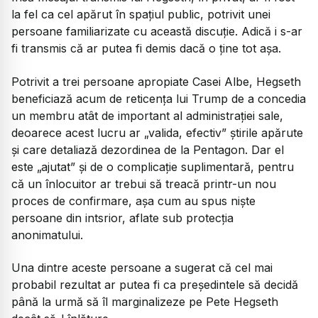
la fel ca cel apărut în spațiul public, potrivit unei
persoane familiarizate cu această discuție. Adică i s-ar
fi transmis că ar putea fi demis dacă o ține tot așa.
Potrivit a trei persoane apropiate Casei Albe, Hegseth
beneficiază acum de reticența lui Trump de a concedia
un membru atât de important al administrației sale,
deoarece acest lucru ar
„valida, efectiv”
știrile apărute
și care detaliază dezordinea de la Pentagon. Dar el
este „ajutat” și de o complicație suplimentară, pentru
că un înlocuitor ar trebui să treacă printr-un nou
proces de confirmare, așa cum au spus niște
persoane din intsrior, aflate sub protecția
anonimatului.
Una dintre aceste persoane a sugerat că cel mai
probabil rezultat ar putea fi ca președintele să decidă
până la urmă să îl marginalizeze pe Pete Hegseth