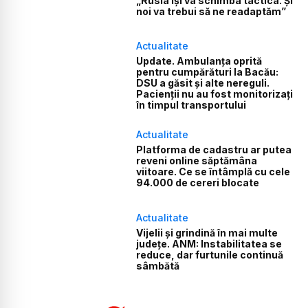
„Rusia își va schimba tactica. Și
noi va trebui să ne readaptăm”
Actualitate
Update. Ambulanța oprită
pentru cumpărături la Bacău:
DSU a găsit și alte nereguli.
Pacienții nu au fost monitorizați
în timpul transportului
Actualitate
Platforma de cadastru ar putea
reveni online săptămâna
viitoare. Ce se întâmplă cu cele
94.000 de cereri blocate
Actualitate
Vijelii și grindină în mai multe
județe. ANM: Instabilitatea se
reduce, dar furtunile continuă
sâmbătă