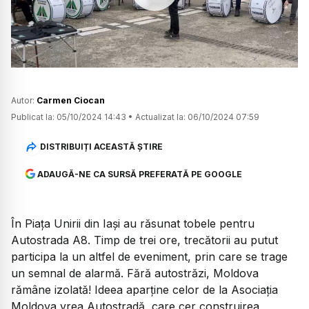
Watch
Autor:
Carmen Ciocan
Publicat la:
05/10/2024 14:43
•
Actualizat la:
06/10/2024 07:59
DISTRIBUIȚI ACEASTĂ ȘTIRE
ADAUGĂ-NE CA SURSĂ PREFERATĂ PE GOOGLE
În Piața Unirii din Iași au răsunat tobele pentru
Autostrada A8. Timp de trei ore, trecătorii au putut
participa la un altfel de eveniment, prin care se trage
un semnal de alarmă. Fără autostrăzi, Moldova
rămâne izolată! Ideea aparține celor de la Asociația
Moldova vrea Autostradă, care cer construirea