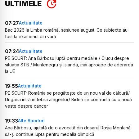
ULTIMELE
07:27
Actualitate
Bac 2026 la Limba română, sesiunea august. Ce subiecte au
fost la examenul din vară
07:24
Actualitate
PE SCURT: Ana Bărbosu luptă pentru medalie / Ciucu despre
situația STB / Muntenegru și Islanda, mai aproape de aderarea
la UE
19:55
Actualitate
PE SCURT: România se pregătește de un nou val de căldură/
Ungaria intră în febra alegerilor/ Biden se confruntă cu o nouă
veste despre cancer
19:33
Alte Sporturi
Ana Bărbosu, ajutată de o avocată din dosarul Roșia Montană
să-și continue lupta pentru medalia olimpică