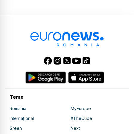
Teme
România
MyEurope
Internațional
#TheCube
Green
Next