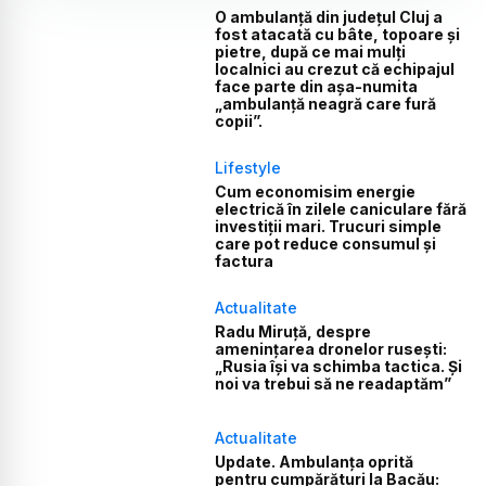
O ambulanță din județul Cluj a
fost atacată cu bâte, topoare și
pietre, după ce mai mulți
localnici au crezut că echipajul
face parte din așa-numita
„ambulanță neagră care fură
copii”.
Lifestyle
Cum economisim energie
electrică în zilele caniculare fără
investiții mari. Trucuri simple
care pot reduce consumul și
factura
Actualitate
Radu Miruță, despre
amenințarea dronelor rusești:
„Rusia își va schimba tactica. Și
noi va trebui să ne readaptăm”
Actualitate
Update. Ambulanța oprită
pentru cumpărături la Bacău: