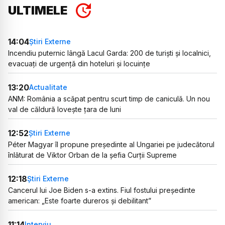
ULTIMELE
14:04
Știri Externe
Incendiu puternic lângă Lacul Garda: 200 de turiști și localnici,
evacuați de urgență din hoteluri și locuințe
13:20
Actualitate
ANM: România a scăpat pentru scurt timp de caniculă. Un nou
val de căldură lovește țara de luni
12:52
Știri Externe
Péter Magyar îl propune președinte al Ungariei pe judecătorul
înlăturat de Viktor Orban de la șefia Curții Supreme
12:18
Știri Externe
Cancerul lui Joe Biden s-a extins. Fiul fostului președinte
american: „Este foarte dureros și debilitant”
11:14
Interviu