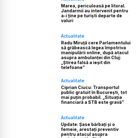
Marea, periculoasă pe litoral.
Jandarmii au intervenit pentru
a-i ține pe turiști departe de
valuri
Actualitate
Radu Miruță cere Parlamentului
să grăbească legea împotriva
manipulării online, după atacul
asupra ambulanței din Cluj:
„Știrea falsă a ieșit din
telefoane”
Actualitate
Ciprian Ciucu: Transportul
public gratuit în București, tot
mai puțin probabil. „Situația
financiară a STB este gravă”
Actualitate
Update: Șase bărbați și o
femeie, arestați preventiv
pentru atacul asupra