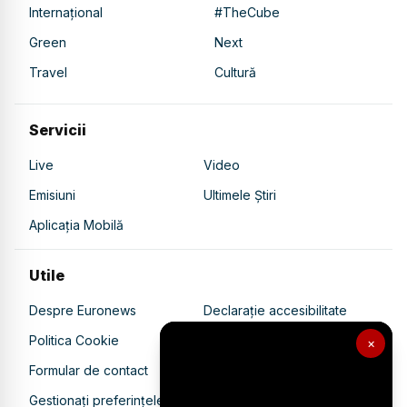
Internațional
#TheCube
Green
Next
Travel
Cultură
Servicii
Live
Video
Emisiuni
Ultimele Știri
Aplicația Mobilă
Utile
Despre Euronews
Declarație accesibilitate
Politica Cookie
Politica de confidențialitate
×
Formular de contact
Transparență în utilizarea AI
Gestionați preferințele