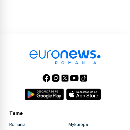
Teme
România
MyEurope