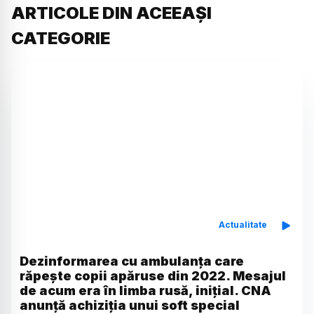
ARTICOLE DIN ACEEAȘI
CATEGORIE
Actualitate
Dezinformarea cu ambulanța care
răpește copii apăruse din 2022. Mesajul
de acum era în limba rusă, inițial. CNA
anunță achiziția unui soft special