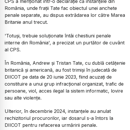
CPS a menționat într-o declarație că instanțele din
România, unde frații Tate fac obiectul unei anchete
penale separate, au dispus extrădarea lor către Marea
Britanie anul trecut.
'Totuși, trebuie soluționate întâi chestiuni penale
interne din România', a precizat un purtător de cuvânt
al CPS.
În România, Andrew și Tristan Tate, cu dublă cetățenie
britanică și americană, au fost trimiși în judecată de
DIICOT pe data de 20 iunie 2023, fiind acuzați de
constituire a unui grup infracțional organizat, trafic de
persoane, viol, acces ilegal la sistem informatic, lovire
sau alte violențe.
Ulterior, în decembrie 2024, instanțele au anulat
rechizitoriul procurorilor, iar dosarul s-a întors la
DIICOT pentru refacerea urmăririi penale.