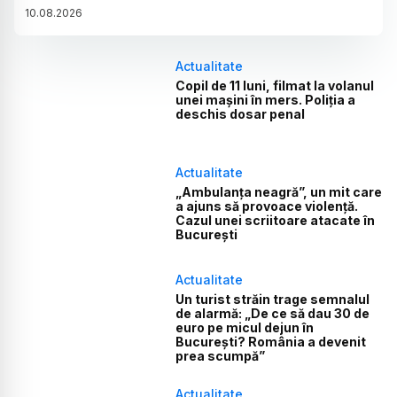
10
.
08
.
2026
Actualitate
Copil de 11 luni, filmat la volanul
unei mașini în mers. Poliția a
deschis dosar penal
Actualitate
„Ambulanța neagră”, un mit care
a ajuns să provoace violență.
Cazul unei scriitoare atacate în
București
Actualitate
Un turist străin trage semnalul
de alarmă: „De ce să dau 30 de
euro pe micul dejun în
București? România a devenit
prea scumpă”
Actualitate