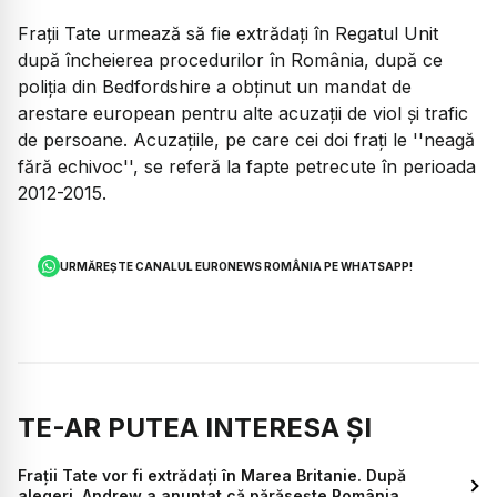
Frații Tate urmează să fie extrădați în Regatul Unit
după încheierea procedurilor în România, după ce
poliția din Bedfordshire a obținut un mandat de
arestare european pentru alte acuzații de viol și trafic
de persoane. Acuzațiile, pe care cei doi frați le ''neagă
fără echivoc'', se referă la fapte petrecute în perioada
2012-2015.
URMĂREȘTE CANALUL EURONEWS ROMÂNIA PE WHATSAPP!
TE-AR PUTEA INTERESA ȘI
Frații Tate vor fi extrădați în Marea Britanie. După
alegeri, Andrew a anunțat că părăsește România