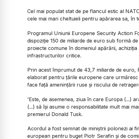
Cel mai populat stat de pe flancul estic al NATO
cele mai mari cheltuieli pentru apărarea sa, în t
Programul Uniunii Europene Security Action Fo
dispoziție 150 de miliarde de euro sub formă de
proiecte comune în domeniul apărării, achiziția
infrastructurilor critice.
Prin acest împrumut de 43,7 miliarde de euro, P
elaborat pentru țările europene care urmăresc s
face față amenințării ruse și riscului de retrager
'Este, de asemenea, ziua în care Europa (...) arată
(...) să își asume o responsabilitate mult mai m
premierul Donald Tusk.
Acordul a fost semnat de miniștrii polonezi ai fi
european pentru buget Piotr Serafin și de comi