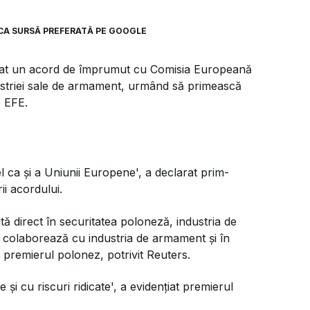
CA SURSĂ PREFERATĂ PE GOOGLE
mnat un acord de împrumut cu Comisia Europeană
ustriei sale de armament, urmând să primească
ă EFE.
el ca și a Uniunii Europene', a declarat prim-
i acordului.
tă direct în securitatea poloneză, industria de
colaborează cu industria de armament și în
t premierul polonez, potrivit Reuters.
e și cu riscuri ridicate', a evidențiat premierul