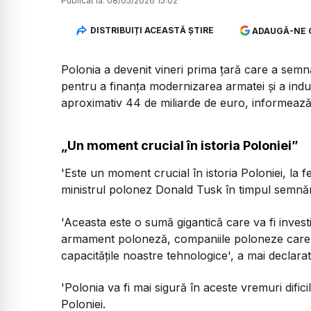
Publicat la:
08/05/2026 15:02
DISTRIBUIȚI ACEASTĂ ȘTIRE
ADAUGĂ-NE 
Polonia a devenit vineri prima țară care a se
pentru a finanța modernizarea armatei și a ind
aproximativ 44 de miliarde de euro, informeaz
„Un moment crucial în istoria Poloniei”
'Este un moment crucial în istoria Poloniei, la f
ministrul polonez Donald Tusk în timpul semnări
'Aceasta este o sumă gigantică care va fi investi
armament poloneză, companiile poloneze care 
capacitățile noastre tehnologice', a mai declara
'Polonia va fi mai sigură în aceste vremuri dificil
Poloniei.