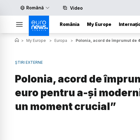
Română
Video
România
My Europe
Internați
>
My Europe
>
Europa
>
Polonia, acord de împrumut de 4
ȘTIRI EXTERNE
Polonia, acord de împrum
euro pentru a-și modern
un moment crucial”