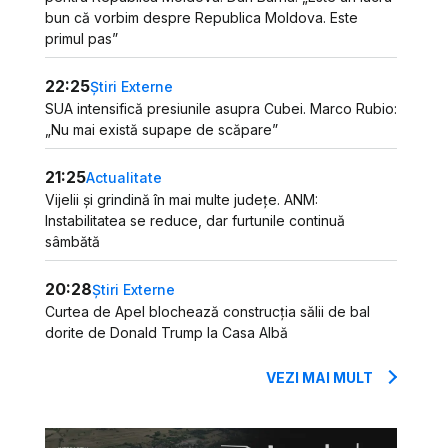
bun că vorbim despre Republica Moldova. Este
primul pas”
22:25
Știri Externe
SUA intensifică presiunile asupra Cubei. Marco Rubio:
„Nu mai există supape de scăpare”
21:25
Actualitate
Vijelii și grindină în mai multe județe. ANM:
Instabilitatea se reduce, dar furtunile continuă
sâmbătă
20:28
Știri Externe
Curtea de Apel blochează construcția sălii de bal
dorite de Donald Trump la Casa Albă
VEZI MAI MULT