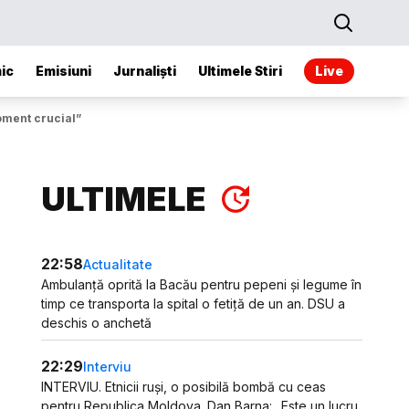
ic
Emisiuni
Jurnaliști
Ultimele Stiri
Live
oment crucial”
ULTIMELE
22:58
Actualitate
Ambulanță oprită la Bacău pentru pepeni și legume în
timp ce transporta la spital o fetiță de un an. DSU a
deschis o anchetă
22:29
Interviu
INTERVIU. Etnicii ruși, o posibilă bombă cu ceas
pentru Republica Moldova. Dan Barna: „Este un lucru