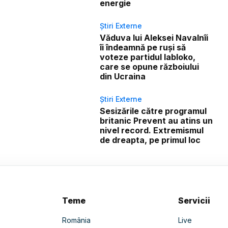
energie
Știri Externe
Văduva lui Aleksei Navalnîi
îi îndeamnă pe ruși să
voteze partidul Iabloko,
care se opune războiului
din Ucraina
Știri Externe
Sesizările către programul
britanic Prevent au atins un
nivel record. Extremismul
de dreapta, pe primul loc
Teme
Servicii
România
Live