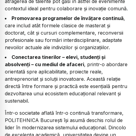
atragerea de talente pot găsi în astfel de evenimente
contextul ideal pentru colaborare și inovație comună.
Promovarea programelor de învățare continuă
,
care includ atât formele clasice de masterat și
doctorat, cât și cursuri complementare, reconversii
profesionale sau formări interdisciplinare, adaptate
nevoilor actuale ale indivizilor și organizațiilor.
Conectarea tinerilor – elevi, studenți și
absolvenți – cu mediul de afaceri
, printr-o abordare
orientată spre aplicabilitate, proiecte reale,
antreprenoriat și soluții inovatoare. Această relație
directă între formare și practică este esențială pentru
dezvoltarea unui ecosistem educațional relevant și
sustenabil.
Într-o societate aflată într-o continuă transformare,
POLITEHNICA București își asumă deschis rolul de
lider în modernizarea sistemului educațional. Dincolo
de excelența academică, universitatea devine un