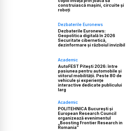
copiii învață prin joacă să
construiască mașini, circuite și
roboți
Dezbaterile Euronews
Dezbaterile Euronews:
Geopolitica digitală în 2026
Securitate cibernetică,
dezinformare și războiul invizibil
Academic
AutoFEST Pitești 2026: între
pasiunea pentru automobile și
viitorul mobilității. Peste 80 de
vehicule și experiențe
interactive dedicate publicului
larg
Academic
POLITEHNICA București și
European Research Council
organizează evenimentul
„Boosting Frontier Research in
Romania”