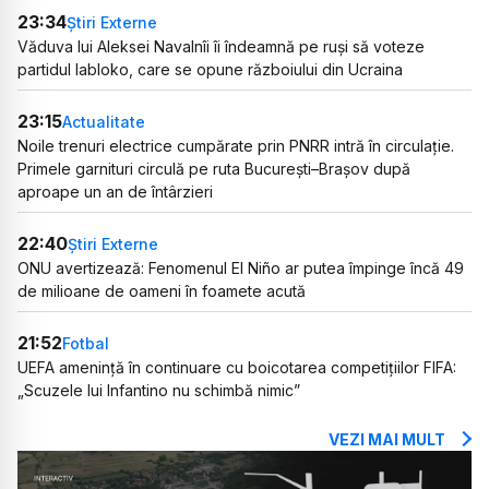
23:34
Știri Externe
Văduva lui Aleksei Navalnîi îi îndeamnă pe ruși să voteze
partidul Iabloko, care se opune războiului din Ucraina
23:15
Actualitate
Noile trenuri electrice cumpărate prin PNRR intră în circulație.
Primele garnituri circulă pe ruta București–Brașov după
aproape un an de întârzieri
22:40
Știri Externe
ONU avertizează: Fenomenul El Niño ar putea împinge încă 49
de milioane de oameni în foamete acută
21:52
Fotbal
UEFA amenință în continuare cu boicotarea competițiilor FIFA:
„Scuzele lui Infantino nu schimbă nimic”
VEZI MAI MULT