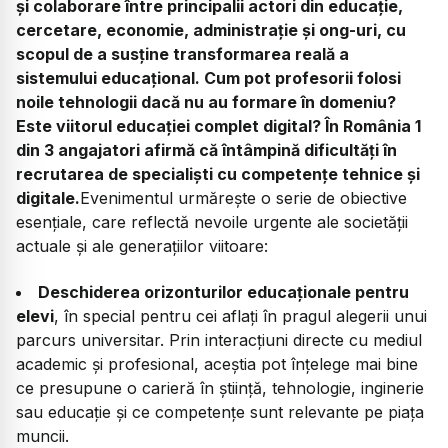
și colaborare între principalii actori din educație,
cercetare, economie, administrație și ong-uri, cu
scopul de a susține transformarea reală a
sistemului educațional. Cum pot profesorii folosi
noile tehnologii dacă nu au formare în domeniu?
Este viitorul educației complet digital? În România 1
din 3 angajatori afirmă că întâmpină dificultăți în
recrutarea de specialiști cu competențe tehnice și
digitale.
Evenimentul urmărește o serie de obiective
esențiale, care reflectă nevoile urgente ale societății
actuale și ale generațiilor viitoare:
Deschiderea orizonturilor educaționale pentru
elevi
, în special pentru cei aflați în pragul alegerii unui
parcurs universitar. Prin interacțiuni directe cu mediul
academic și profesional, aceștia pot înțelege mai bine
ce presupune o carieră în știință, tehnologie, inginerie
sau educație și ce competențe sunt relevante pe piața
muncii.