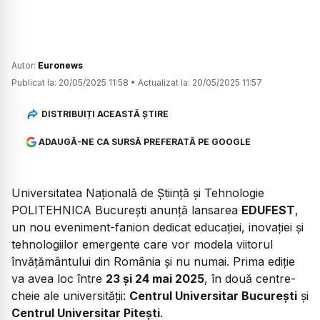
Autor:
Euronews
Publicat la:
20/05/2025 11:58
•
Actualizat la:
20/05/2025 11:57
DISTRIBUIȚI ACEASTĂ ȘTIRE
ADAUGĂ-NE CA SURSĂ PREFERATĂ PE GOOGLE
Universitatea Națională de Știință și Tehnologie
POLITEHNICA București anunță lansarea
EDUFEST
,
un nou eveniment-fanion dedicat educației, inovației și
tehnologiilor emergente care vor modela viitorul
învățământului din România și nu numai. Prima ediție
va avea loc între
23 și 24 mai 2025
, în două centre-
cheie ale universității:
Centrul Universitar București
și
Centrul Universitar Pitești
.